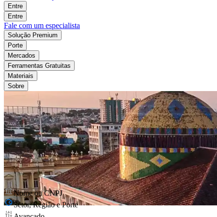
Entre
Entre
Fale com um especialista
Solução Premium
Porte
Mercados
Ferramentas Gratuitas
Materiais
Sobre
Nome ou CNPJ
Setor, Região e Porte
Avançado