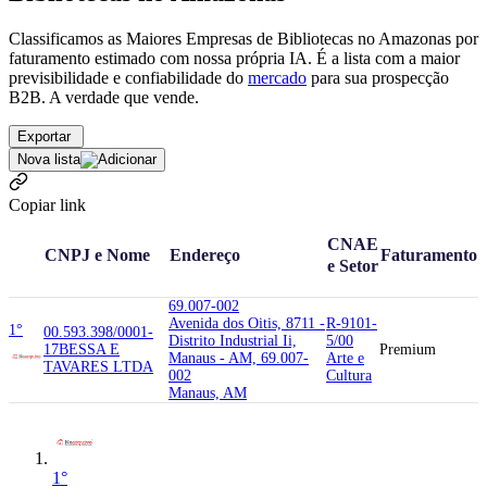
Classificamos as Maiores Empresas de Bibliotecas no Amazonas por
faturamento estimado com nossa própria IA. É a lista com a maior
previsibilidade e confiabilidade
do
mercado
para sua prospecção
B2B. A verdade que vende.
Exportar
Nova lista
Copiar link
CNAE
CNPJ e Nome
Endereço
Faturamento
e Setor
69.007-002
Avenida dos Oitis, 8711 -
R-9101-
1°
00.593.398/0001-
Distrito Industrial Ii,
5/00
17
BESSA E
Premium
Manaus - AM, 69.007-
Arte e
TAVARES LTDA
002
Cultura
Manaus, AM
1°