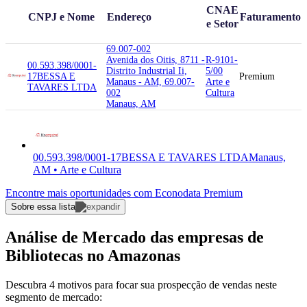
CNAE
CNPJ e Nome
Endereço
Faturamento
e Setor
69.007-002
Avenida dos Oitis, 8711 -
R-9101-
00.593.398/0001-
Distrito Industrial Ii,
5/00
17
BESSA E
Premium
Manaus - AM, 69.007-
Arte e
TAVARES LTDA
002
Cultura
Manaus, AM
00.593.398/0001-17
BESSA E TAVARES LTDA
Manaus,
AM • Arte e Cultura
Encontre mais oportunidades com Econodata Premium
Sobre essa lista
Análise de Mercado das empresas de
Bibliotecas no Amazonas
Descubra 4 motivos para focar sua prospecção de vendas neste
segmento de mercado: