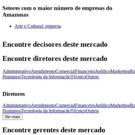
Setores com o maior número de empresas do
Amazonas
Arte e Cultura
1 empresa
Encontre decisores deste mercado
Encontre diretores deste mercado
Administrativo
Atendimento
Comercial
Financeiro
Jurídico
Marketing
Re
Humanos
Tecnologia da Informação
Técnico
Outros
Diretores
Administrativo
Atendimento
Comercial
Financeiro
Jurídico
Marketing
Re
Humanos
Tecnologia da Informação
Técnico
Outros
Ver mais
Encontre gerentes deste mercado