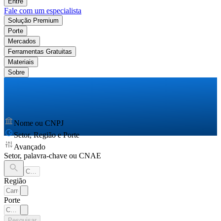
Entre
Fale com um especialista
Solução Premium
Porte
Mercados
Ferramentas Gratuitas
Materiais
Sobre
Nome ou CNPJ
Setor, Região e Porte
Avançado
Setor, palavra-chave ou CNAE
Região
Porte
Pesquisar