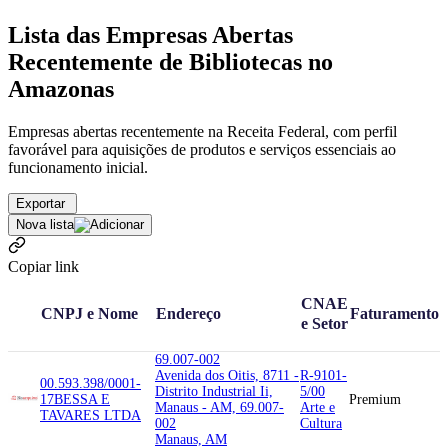
Lista das Empresas Abertas
Recentemente de Bibliotecas no
Amazonas
Empresas abertas recentemente na Receita Federal, com perfil
favorável para aquisições de produtos e serviços essenciais ao
funcionamento inicial.
Exportar
Nova lista
Copiar link
CNAE
CNPJ e Nome
Endereço
Faturamento
e Setor
69.007-002
Avenida dos Oitis, 8711 -
R-9101-
00.593.398/0001-
Distrito Industrial Ii,
5/00
17
BESSA E
Premium
Manaus - AM, 69.007-
Arte e
TAVARES LTDA
002
Cultura
Manaus, AM