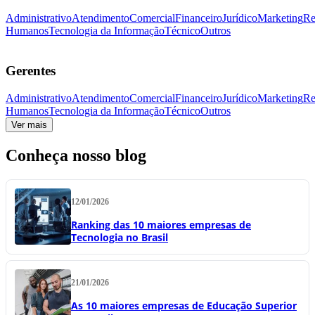
Administrativo
Atendimento
Comercial
Financeiro
Jurídico
Marketing
Re
Humanos
Tecnologia da Informação
Técnico
Outros
Gerentes
Administrativo
Atendimento
Comercial
Financeiro
Jurídico
Marketing
Re
Humanos
Tecnologia da Informação
Técnico
Outros
Ver mais
Conheça nosso blog
12/01/2026
Ranking das 10 maiores empresas de
Tecnologia no Brasil
21/01/2026
As 10 maiores empresas de Educação Superior