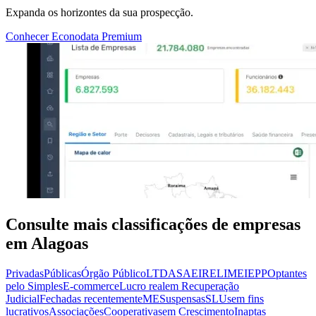
Expanda os horizontes da sua prospecção.
Conhecer Econodata Premium
Consulte mais classificações de empresas
em Alagoas
Privadas
Públicas
Órgão Público
LTDA
SA
EIRELI
MEI
EPP
Optantes
pelo Simples
E-commerce
Lucro real
em Recuperação
Judicial
Fechadas recentemente
ME
Suspensas
SLU
sem fins
lucrativos
Associações
Cooperativas
em Crescimento
Inaptas