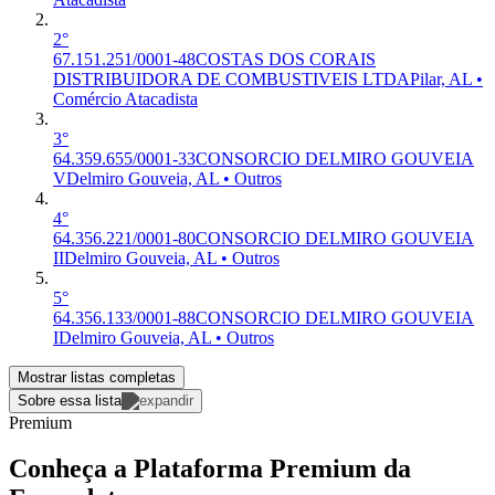
2°
67.151.251/0001-48
COSTAS DOS CORAIS
DISTRIBUIDORA DE COMBUSTIVEIS LTDA
Pilar, AL •
Comércio Atacadista
3°
64.359.655/0001-33
CONSORCIO DELMIRO GOUVEIA
V
Delmiro Gouveia, AL • Outros
4°
64.356.221/0001-80
CONSORCIO DELMIRO GOUVEIA
II
Delmiro Gouveia, AL • Outros
5°
64.356.133/0001-88
CONSORCIO DELMIRO GOUVEIA
I
Delmiro Gouveia, AL • Outros
Mostrar listas completas
Sobre essa lista
Premium
Conheça a Plataforma Premium da