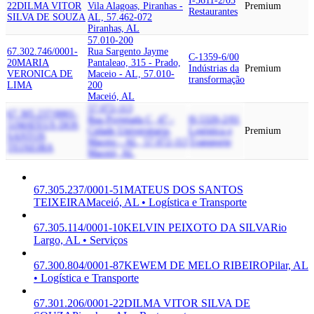
I-5611-2/03
22
DILMA VITOR
Vila Alagoas, Piranhas -
Premium
Restaurantes
SILVA DE SOUZA
AL, 57.462-072
Piranhas, AL
57.010-200
67.302.746/0001-
Rua Sargento Jayme
C-1359-6/00
20
MARIA
Pantaleao, 315 - Prado,
Indústrias da
Premium
VERONICA DE
Maceio - AL, 57.010-
transformação
LIMA
200
Maceió, AL
57.072-113
67.305.237/0001-
Rua Projetada C, 47 -
H-5320-2/01
51
MATEUS DOS
Cidade Universitaria,
Logística e
Premium
SANTOS
Maceio - AL, 57.072-113
Transporte
TEIXEIRA
Maceió, AL
67.305.237/0001-51
MATEUS DOS SANTOS
TEIXEIRA
Maceió, AL • Logística e Transporte
67.305.114/0001-10
KELVIN PEIXOTO DA SILVA
Rio
Largo, AL • Serviços
67.300.804/0001-87
KEWEM DE MELO RIBEIRO
Pilar, AL
• Logística e Transporte
67.301.206/0001-22
DILMA VITOR SILVA DE