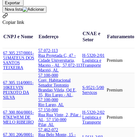
Exportar
Nova lista
Copiar link
CNAE e
CNPJ e Nome
Endereço
Faturamento
Setor
57.072-113
67.305.237/0001-
Rua Projetada C, 47 -
H-5320-2/01
51
MATEUS DOS
Cidade Universitaria,
Logística e
Premium
SANTOS
Maceio - AL, 57.072-113
Transporte
TEIXEIRA
Maceió, AL
57.100-000
Conj. Habitacional
67.305.114/0001-
Senador Teotonio
10
KELVIN
S-9521-5/00
Brandao Vilela, Qd E,
Premium
PEIXOTO DA
Serviços
35, Rio Largo - AL,
SILVA
57.100-000
Rio Largo, AL
57.150-000
67.300.804/0001-
H-5320-2/02
Rua Rua Vinte, 2, Pilar -
87
KEWEM DE
Logística e
Premium
AL, 57.150-000
MELO RIBEIRO
Transporte
Pilar, AL
57.462-072
67.301.206/0001-
Rua Belo Monte, 15 -