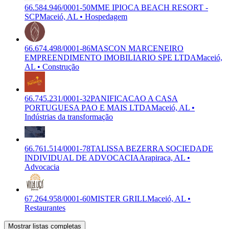
66.584.946/0001-50
MME IPIOCA BEACH RESORT -
SCP
Maceió, AL • Hospedagem
66.674.498/0001-86
MASCON MARCENEIRO
EMPREENDIMENTO IMOBILIARIO SPE LTDA
Maceió,
AL • Construção
66.745.231/0001-32
PANIFICACAO A CASA
PORTUGUESA PAO E MAIS LTDA
Maceió, AL •
Indústrias da transformação
66.761.514/0001-78
TALISSA BEZERRA SOCIEDADE
INDIVIDUAL DE ADVOCACIA
Arapiraca, AL •
Advocacia
67.264.958/0001-60
MISTER GRILL
Maceió, AL •
Restaurantes
Mostrar listas completas