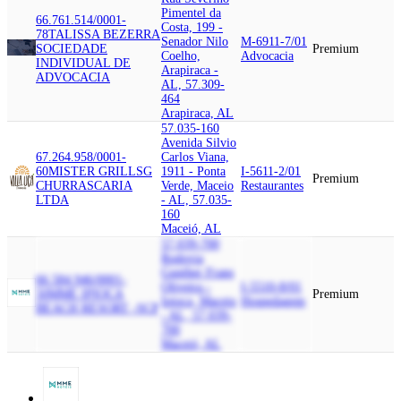
Pimentel da
66.761.514/0001-
Costa, 199 -
78
TALISSA BEZERRA
Senador Nilo
M-6911-7/01
SOCIEDADE
Premium
Coelho,
Advocacia
INDIVIDUAL DE
Arapiraca -
ADVOCACIA
AL, 57.309-
464
Arapiraca, AL
57.035-160
Avenida Silvio
67.264.958/0001-
Carlos Viana,
60
MISTER GRILL
SG
1911 - Ponta
I-5611-2/01
Premium
CHURRASCARIA
Verde, Maceio
Restaurantes
LTDA
- AL, 57.035-
160
Maceió, AL
57.039-700
Rodovia
Gunther Frans
66.584.946/0001-
Oliveira -
I-5510-8/01
50
MME IPIOCA
Premium
Ipioca, Maceio
Hospedagem
BEACH RESORT -SCP
- AL, 57.039-
700
Maceió, AL