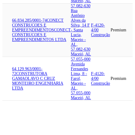
Maceió, AL
57.082-630
Rua
Antônio
66.834.285/0001-74
CONECT
Alves da
CONSTRUCOES E
Silva, 14 F
F-4120-
EMPREENDIMENTOS
CONECT
- Santa
4/00
Premium
CONSTRUCOES E
Lucia,
Construção
EMPREENDIMENTOS LTDA
Maceio -
AL,
57.082-630
Maceió, AL
57.055-000
Avenida
64.129.963/0001-
Fernandes
72
CONSTRUTORA
Lima, 8 -
F-4120-
GAMA
OLAVO C CRUZ
Farol,
4/00
Premium
MONTEIRO ENGENHARIA
Maceio -
Construção
LTDA
AL,
57.055-000
Maceió, AL
57.035-775
Rua
Prefeito
Abdon
63.679.196/0001-02
PROLIDER
Arroxelas,
P-8599-
TREINAMENTO E
150 -
6/04
Premium
CONSULTORIA LTDA
Jatiuca,
Serviços