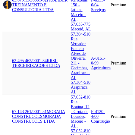
63.679.196/0001-02
PROLIDER
Arroxelas,
P-8599-
TREINAMENTO E
150 -
6/04
Premium
CONSULTORIA LTDA
Jatiuca,
Serviços
Maceio -
AL,
57.035-775
Maceió, AL
57.304-510
Rua
Vereador
Benício
Alves de
Oliveira,
A-0161-
62.495.462/0001-84
KRSL
211 -
0/99
Premium
TERCEIRIZACOES LTDA
Cacimbas,
Agricultura
Arapiraca -
AL,
57.304-510
Arapiraca,
AL
57.052-810
Rua
Braúna, 12
67.143.261/0001-31
MORADA
- Gruta de
F-4120-
CONSTRUCOES
MORADA
Lourdes,
4/00
Premium
CONSTRUCOES LTDA
Maceio -
Construção
AL,
57.052-810