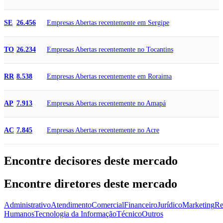
Empresas Abertas recentemente em Sergipe
SE
26.456
Empresas Abertas recentemente no Tocantins
TO
26.234
Empresas Abertas recentemente em Roraima
RR
8.538
Empresas Abertas recentemente no Amapá
AP
7.913
Empresas Abertas recentemente no Acre
AC
7.845
Encontre decisores deste mercado
Encontre diretores deste mercado
Administrativo
Atendimento
Comercial
Financeiro
Jurídico
Marketing
Re
Humanos
Tecnologia da Informação
Técnico
Outros