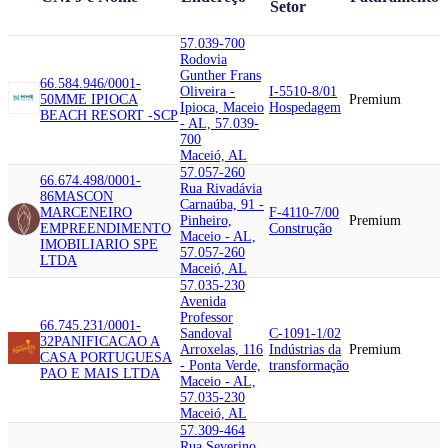
Setor
57.039-700
Rodovia
Gunther Frans
66.584.946/0001-
Oliveira -
I-5510-8/01
50
MME IPIOCA
Premium
Ipioca, Maceio
Hospedagem
BEACH RESORT -SCP
- AL, 57.039-
700
Maceió, AL
57.057-260
66.674.498/0001-
Rua Rivadávia
86
MASCON
Carnaúba, 91 -
MARCENEIRO
F-4110-7/00
Pinheiro,
Premium
EMPREENDIMENTO
Construção
Maceio - AL,
IMOBILIARIO SPE
57.057-260
LTDA
Maceió, AL
57.035-230
Avenida
Professor
66.745.231/0001-
Sandoval
C-1091-1/02
32
PANIFICACAO A
Arroxelas, 116
Indústrias da
Premium
CASA PORTUGUESA
- Ponta Verde,
transformação
PAO E MAIS LTDA
Maceio - AL,
57.035-230
Maceió, AL
57.309-464
Rua Severino