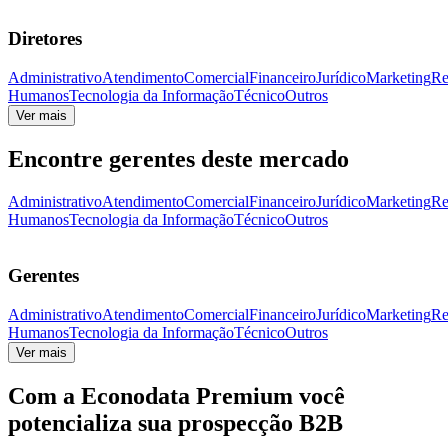
Diretores
Administrativo
Atendimento
Comercial
Financeiro
Jurídico
Marketing
Re
Humanos
Tecnologia da Informação
Técnico
Outros
Ver mais
Encontre gerentes deste mercado
Administrativo
Atendimento
Comercial
Financeiro
Jurídico
Marketing
Re
Humanos
Tecnologia da Informação
Técnico
Outros
Gerentes
Administrativo
Atendimento
Comercial
Financeiro
Jurídico
Marketing
Re
Humanos
Tecnologia da Informação
Técnico
Outros
Ver mais
Com a
Econodata Premium
você
potencializa sua prospecção B2B