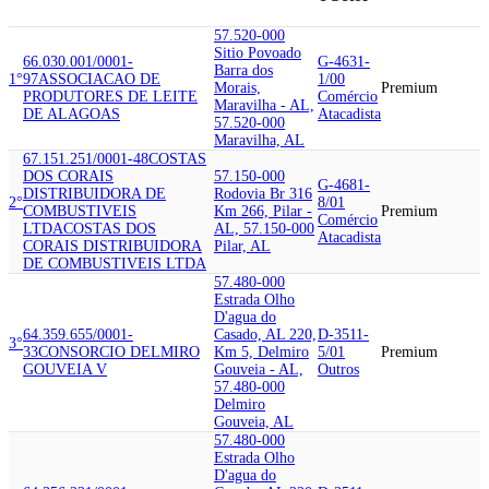
57.520-000
Sitio Povoado
66.030.001/0001-
G-4631-
Barra dos
1°
97
ASSOCIACAO DE
1/00
Morais,
Premium
PRODUTORES DE LEITE
Comércio
Maravilha - AL,
DE ALAGOAS
Atacadista
57.520-000
Maravilha, AL
67.151.251/0001-48
COSTAS
DOS CORAIS
57.150-000
G-4681-
DISTRIBUIDORA DE
Rodovia Br 316
2°
8/01
COMBUSTIVEIS
Km 266, Pilar -
Premium
Comércio
LTDA
COSTAS DOS
AL, 57.150-000
Atacadista
CORAIS DISTRIBUIDORA
Pilar, AL
DE COMBUSTIVEIS LTDA
57.480-000
Estrada Olho
D'agua do
64.359.655/0001-
Casado, AL 220,
D-3511-
3°
33
CONSORCIO DELMIRO
Km 5, Delmiro
5/01
Premium
GOUVEIA V
Gouveia - AL,
Outros
57.480-000
Delmiro
Gouveia, AL
57.480-000
Estrada Olho
D'agua do