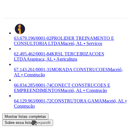
Maceio -
AL,
57.035-775
Maceió, AL
63.679.196/0001-02
PROLIDER TREINAMENTO E
CONSULTORIA LTDA
Maceió, AL • Serviços
62.495.462/0001-84
KRSL TERCEIRIZACOES
LTDA
Arapiraca, AL • Agricultura
67.143.261/0001-31
MORADA CONSTRUCOES
Maceió,
AL • Construção
66.834.285/0001-74
CONECT CONSTRUCOES E
EMPREENDIMENTOS
Maceió, AL • Construção
64.129.963/0001-72
CONSTRUTORA GAMA
Maceió, AL •
Construção
Mostrar listas completas
Sobre essa lista