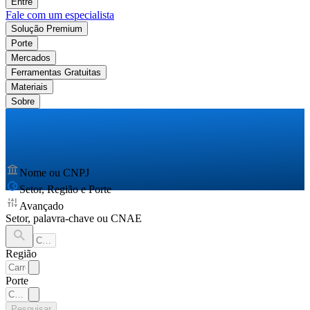
Entre
Fale com um especialista
Solução Premium
Porte
Mercados
Ferramentas Gratuitas
Materiais
Sobre
Nome ou CNPJ
Setor, Região e Porte
Avançado
Setor, palavra-chave ou CNAE
Região
Porte
Pesquisar