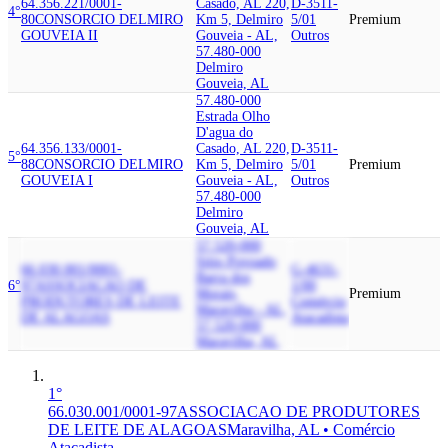
64.356.221/0001-
Casado, AL 220,
D-3511-
4°
80
CONSORCIO DELMIRO
Km 5, Delmiro
5/01
Premium
GOUVEIA II
Gouveia - AL,
Outros
57.480-000
Delmiro
Gouveia, AL
57.480-000
Estrada Olho
D'agua do
64.356.133/0001-
Casado, AL 220,
D-3511-
5°
88
CONSORCIO DELMIRO
Km 5, Delmiro
5/01
Premium
GOUVEIA I
Gouveia - AL,
Outros
57.480-000
Delmiro
Gouveia, AL
57.520-000
Sitio Povoado
66.030.001/0001-
G-4631-
Barra dos
6°
97
ASSOCIACAO DE
1/00
Morais,
Premium
PRODUTORES DE LEITE
Comércio
Maravilha - AL,
DE ALAGOAS
Atacadista
57.520-000
Maravilha, AL
1°
66.030.001/0001-97
ASSOCIACAO DE PRODUTORES
DE LEITE DE ALAGOAS
Maravilha, AL • Comércio
Atacadista