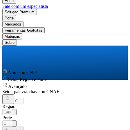
Entre
Fale com um especialista
Solução Premium
Porte
Mercados
Ferramentas Gratuitas
Materiais
Sobre
Nome ou CNPJ
Setor, Região e Porte
Avançado
Setor, palavra-chave ou CNAE
Região
Porte
Pesquisar