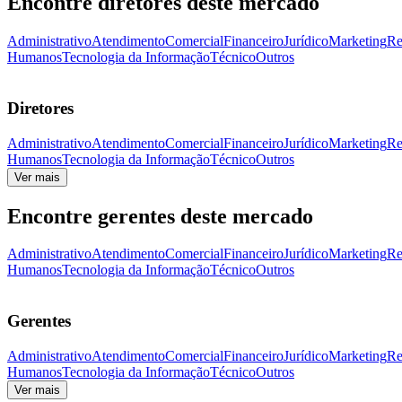
Encontre diretores deste mercado
Administrativo
Atendimento
Comercial
Financeiro
Jurídico
Marketing
Re
Humanos
Tecnologia da Informação
Técnico
Outros
Diretores
Administrativo
Atendimento
Comercial
Financeiro
Jurídico
Marketing
Re
Humanos
Tecnologia da Informação
Técnico
Outros
Ver mais
Encontre gerentes deste mercado
Administrativo
Atendimento
Comercial
Financeiro
Jurídico
Marketing
Re
Humanos
Tecnologia da Informação
Técnico
Outros
Gerentes
Administrativo
Atendimento
Comercial
Financeiro
Jurídico
Marketing
Re
Humanos
Tecnologia da Informação
Técnico
Outros
Ver mais