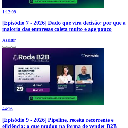
1:13:08
[Episódio 7 - 2026] Dado que vira decisão: por que a
maioria das empresas coleta muito e age pouco
Assistir
44:16
[Episódio 9 - 2026] Pipeline, receita recorrente e
eficiência: o que mudou na forma de vender B2B