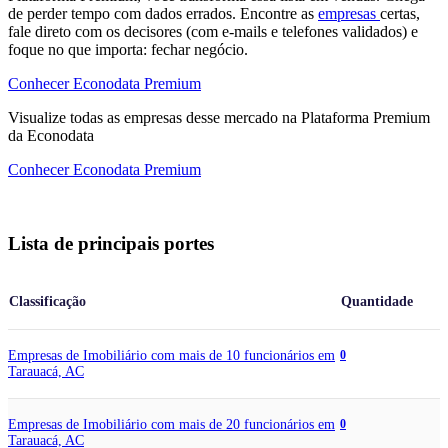
de perder tempo com dados errados. Encontre as
empresas
certas,
fale direto com os decisores (com e-mails e telefones validados) e
foque no que importa: fechar negócio.
Conhecer Econodata Premium
Visualize todas as
empresas
desse mercado na Plataforma Premium
da Econodata
Conhecer Econodata Premium
Lista de principais portes
Classificação
Quantidade
Empresas de Imobiliário com mais de 10 funcionários em
0
Tarauacá, AC
Empresas de Imobiliário com mais de 20 funcionários em
0
Tarauacá, AC