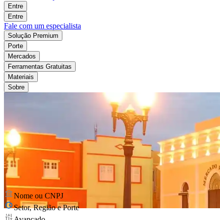
Entre
Entre
Fale com um especialista
Solução Premium
Porte
Mercados
Ferramentas Gratuitas
Materiais
Sobre
Nome ou CNPJ
Setor, Região e Porte
Avançado