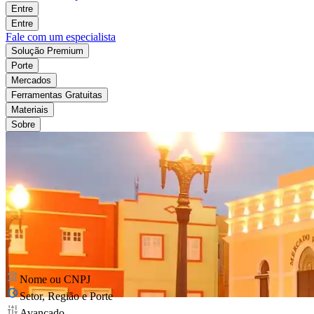
Entre
Entre
Fale com um especialista
Solução Premium
Porte
Mercados
Ferramentas Gratuitas
Materiais
Sobre
Nome ou CNPJ
Setor, Região e Porte
Avançado