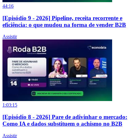
44:16
[Episódio 9 - 2026] Pipeline, receita recorrente e
eficiência: o que mudou na forma de vender B2B
Assistir
1:03:15
[Episódio 8 - 2026] Pare de adivinhar o mercado:
Como IA e dados substituem o achismo no B2B
Assistir