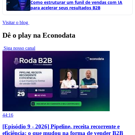
Como estruturar um funil de vendas com IA
para acelerar seus resultados B2B
Visitar o blog
Dê o play na Econodata
Siga nosso canal
44:16
[Episódio 9 - 2026] Pipeline, receita recorrente e
eficiência: o que mudou na forma de vender B2B