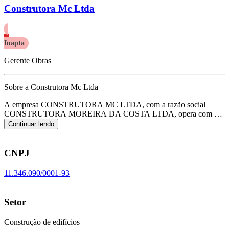
Construtora Mc Ltda
Inapta
Gerente Obras
Sobre a Construtora Mc Ltda
A empresa CONSTRUTORA MC LTDA, com a razão social
CONSTRUTORA MOREIRA DA COSTA LTDA, opera com o
CNPJ 11.346.090/0001-93 e tem sua sede localizada em Sena
Continuar lendo
Madureira/AC.
Seu foco principal de atuação é de construção de
edifícios, de acordo com o código CNAE F-4120-4/00.
CNPJ
11.346.090/0001-93
Setor
Construção de edifícios