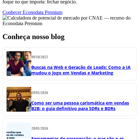
foque no que importa: fechar negócio.
Conhecer Econodata Premium
Conheça nosso blog
09/10/2025
Buscas na Web e Geração de Leads: Como a IA
mudou o jogo em Vendas e Marketing
20/01/2026
Como ser uma pessoa carismática em vendas
B2B: o guia definitivo para SDRs e BDRs
28/01/2026
Ferramentas de prospecção: o que são e as