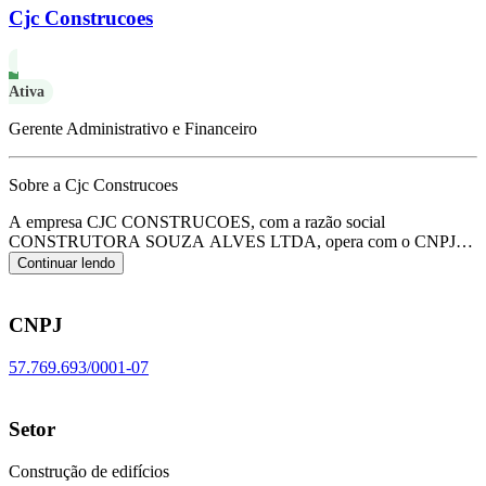
Cjc Construcoes
Ativa
Gerente Administrativo e Financeiro
Sobre a Cjc Construcoes
A empresa CJC CONSTRUCOES, com a razão social
CONSTRUTORA SOUZA ALVES LTDA, opera com o CNPJ
57.769.693/0001-07 e tem sua sede localizada em Sena
Continuar lendo
Madureira/AC.
Seu foco principal de atuação é de construção de
edifícios, de acordo com o código CNAE F-4120-4/00.
CNPJ
57.769.693/0001-07
Setor
Construção de edifícios