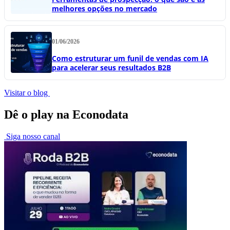
melhores opções no mercado
01/06/2026
Como estruturar um funil de vendas com IA
para acelerar seus resultados B2B
Visitar o blog
Dê o play na Econodata
Siga nosso canal