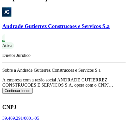
Andrade Gutierrez Construcoes e Servicos S.a
Ativa
Diretor Juridico
Sobre a Andrade Gutierrez Construcoes e Servicos S.a
A empresa com a razão social ANDRADE GUTIERREZ
CONSTRUCOES E SERVICOS S.A, opera com o CNPJ
39.469.291/0001-05 e tem sua sede localizada em Belo
Continuar lendo
Horizonte/MG.
Seu foco principal de atuação é de outras obras de
engenharia civil não especificadas anteriormente, de acordo com o
código CNAE F-4299-5/99.
CNPJ
39.469.291/0001-05