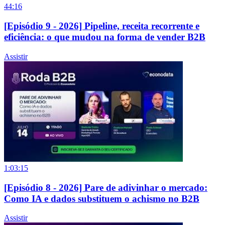
44:16
[Episódio 9 - 2026] Pipeline, receita recorrente e
eficiência: o que mudou na forma de vender B2B
Assistir
1:03:15
[Episódio 8 - 2026] Pare de adivinhar o mercado:
Como IA e dados substituem o achismo no B2B
Assistir