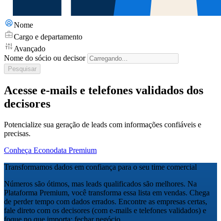
Nome
Cargo e departamento
Avançado
Nome do sócio ou decisor
Pesquisar
Acesse e-mails e telefones validados dos
decisores
Potencialize sua geração de leads com informações confiáveis e
precisas.
Conheça Econodata Premium
Transformamos dados em confiança para o seu time comercial
Números são ótimos, mas leads qualificados são melhores. Na
Plataforma Premium, você transforma essa lista em vendas. Chega
de perder tempo com dados errados. Encontre as empresas certas,
fale direto com os decisores (com e-mails e telefones validados) e
foque no que importa: fechar negócio.