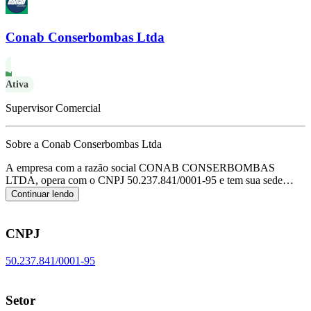
Conab Conserbombas Ltda
Ativa
Supervisor Comercial
Sobre a Conab Conserbombas Ltda
A empresa com a razão social CONAB CONSERBOMBAS
LTDA, opera com o CNPJ 50.237.841/0001-95 e tem sua sede
localizada em Sao Paulo/SP.
Seu foco principal de atuação é de
Continuar lendo
comércio varejista de materiais hidráulicos, de acordo com o código
CNAE G-4744-0/03.
CNPJ
50.237.841/0001-95
Setor