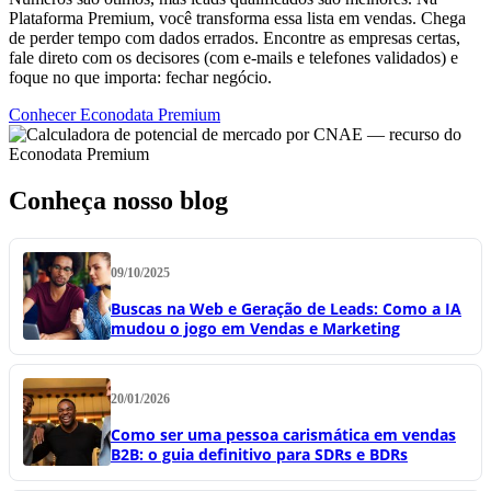
Plataforma Premium, você transforma essa lista em vendas. Chega
de perder tempo com dados errados. Encontre as empresas certas,
fale direto com os decisores (com e-mails e telefones validados) e
foque no que importa: fechar negócio.
Conhecer Econodata Premium
Conheça nosso blog
09/10/2025
Buscas na Web e Geração de Leads: Como a IA
mudou o jogo em Vendas e Marketing
20/01/2026
Como ser uma pessoa carismática em vendas
B2B: o guia definitivo para SDRs e BDRs