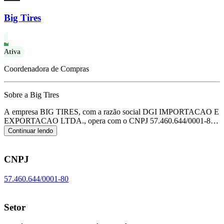
Big Tires
Ativa
Coordenadora de Compras
Sobre a Big Tires
A empresa BIG TIRES, com a razão social DGI IMPORTACAO E
EXPORTACAO LTDA., opera com o CNPJ 57.460.644/0001-80 e
tem sua sede localizada em Sao Paulo/SP.
Seu foco principal de
Continuar lendo
atuação é de comércio a varejo de pneumáticos e câmaras-de-ar, de
acordo com o código CNAE G-4530-7/05.
CNPJ
57.460.644/0001-80
Setor