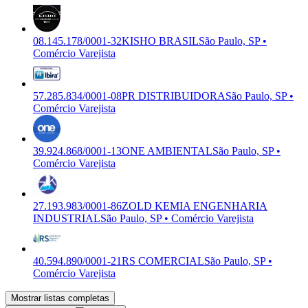
08.145.178/0001-32
KISHO BRASIL
São Paulo, SP •
Comércio Varejista
57.285.834/0001-08
PR DISTRIBUIDORA
São Paulo, SP •
Comércio Varejista
39.924.868/0001-13
ONE AMBIENTAL
São Paulo, SP •
Comércio Varejista
27.193.983/0001-86
ZOLD KEMIA ENGENHARIA
INDUSTRIAL
São Paulo, SP • Comércio Varejista
40.594.890/0001-21
RS COMERCIAL
São Paulo, SP •
Comércio Varejista
Mostrar listas completas