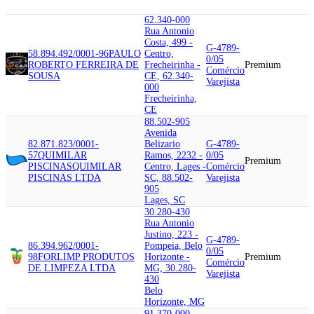
62.340-000
Rua Antonio
Costa, 499 -
G-4789-
58.894.492/0001-96
PAULO
Centro,
0/05
ROBERTO FERREIRA DE
Frecheirinha -
Premium
Comércio
SOUSA
CE, 62.340-
Varejista
000
Frecheirinha,
CE
88.502-905
Avenida
82.871.823/0001-
Belizario
G-4789-
57
QUIMILAR
Ramos, 2232 -
0/05
Premium
PISCINAS
QUIMILAR
Centro, Lages -
Comércio
PISCINAS LTDA
SC, 88.502-
Varejista
905
Lages, SC
30.280-430
Rua Antonio
Justino, 223 -
G-4789-
86.394.962/0001-
Pompeia, Belo
0/05
98
FORLIMP PRODUTOS
Horizonte -
Premium
Comércio
DE LIMPEZA LTDA
MG, 30.280-
Varejista
430
Belo
Horizonte, MG
91.370-000