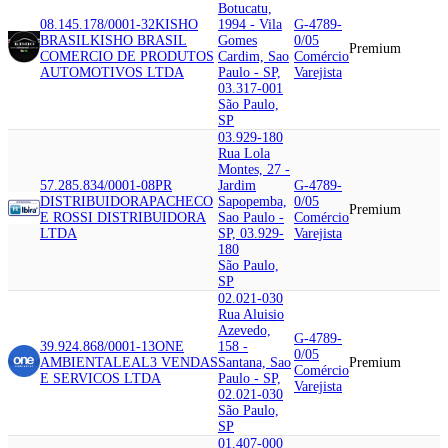
Botucatu,
08.145.178/0001-32
KISHO
1994 - Vila
G-4789-
BRASIL
KISHO BRASIL
Gomes
0/05
Premium
COMERCIO DE PRODUTOS
Cardim, Sao
Comércio
AUTOMOTIVOS LTDA
Paulo - SP,
Varejista
03.317-001
São Paulo,
SP
03.929-180
Rua Lola
Montes, 27 -
57.285.834/0001-08
PR
Jardim
G-4789-
DISTRIBUIDORA
PACHECO
Sapopemba,
0/05
Premium
E ROSSI DISTRIBUIDORA
Sao Paulo -
Comércio
LTDA
SP, 03.929-
Varejista
180
São Paulo,
SP
02.021-030
Rua Aluisio
Azevedo,
G-4789-
39.924.868/0001-13
ONE
158 -
0/05
AMBIENTAL
EAL3 VENDAS
Santana, Sao
Premium
Comércio
E SERVICOS LTDA
Paulo - SP,
Varejista
02.021-030
São Paulo,
SP
01.407-000