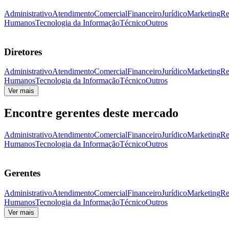
Administrativo
Atendimento
Comercial
Financeiro
Jurídico
Marketing
Re
Humanos
Tecnologia da Informação
Técnico
Outros
Diretores
Administrativo
Atendimento
Comercial
Financeiro
Jurídico
Marketing
Re
Humanos
Tecnologia da Informação
Técnico
Outros
Ver mais
Encontre gerentes deste mercado
Administrativo
Atendimento
Comercial
Financeiro
Jurídico
Marketing
Re
Humanos
Tecnologia da Informação
Técnico
Outros
Gerentes
Administrativo
Atendimento
Comercial
Financeiro
Jurídico
Marketing
Re
Humanos
Tecnologia da Informação
Técnico
Outros
Ver mais