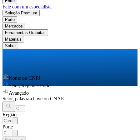
Entre
Fale com um especialista
Solução Premium
Porte
Mercados
Ferramentas Gratuitas
Materiais
Sobre
Nome ou CNPJ
Setor, Região e Porte
Avançado
Setor, palavra-chave ou CNAE
Região
Porte
Pesquisar