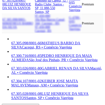
67.305.028/0001-
Caminho da Capela, 52 -
0/05
08
LUIZ HENRIQUE
Radio Clube, Santos -
Premium
Comércio
DA SILVA SANTOS
SP, 11.088-550
Varejista
Santos, SP
97.450-000
G-4789-
67.305.098/0001-
10a Rua Barros Cassal,
0/05
66
MATHEUS BARBO
344, Cacequi - RS,
Premium
Comércio
DA SILVA
97.450-000
Varejista
Cacequi, RS
67.305.098/0001-66
MATHEUS BARBO DA
SILVA
Cacequi, RS • Comércio Varejista
67.300.716/0001-85
PEDRO HENRIQUE DA MAIA
ALMEIDA
São José dos Pinhais, PR • Comércio Varejista
67.303.026/0001-80
GABRIEL RENAN DA SILVA
Maceió,
AL • Comércio Varejista
67.304.107/0001-02
KEIBER JOSE MAITA
MALAVE
Manaus, AM • Comércio Varejista
67.305.028/0001-08
LUIZ HENRIQUE DA SILVA
SANTOS
Santos, SP • Comércio Varejista