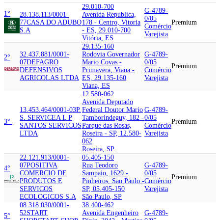
29.010-700
G-4789-
1°
28.138.113/0001-
Avenida Republica,
0/05
77
CASA DO ADUBO
178 - Centro, Vitoria
Premium
Comércio
S.A
- ES, 29.010-700
Varejista
Vitória, ES
29.135-160
32.437.881/0001-
Rodovia Governador
G-4789-
2°
07
DEFAGRO
Mario Covas -
0/05
Premium
DEFENSIVOS
Primavera, Viana -
Comércio
AGRICOLAS LTDA
ES, 29.135-160
Varejista
Viana, ES
12.580-062
Avenida Deputado
13.453.464/0001-03
P.
Federal Doutor Mario
G-4789-
S. SERVICE
A L P
Tamborindeguy, 182 -
0/05
3°
Premium
SANTOS SERVICOS
Parque das Rosas,
Comércio
LTDA
Roseira - SP, 12.580-
Varejista
062
Roseira, SP
22.121.913/0001-
05.405-150
07
POSITIVA
Rua Teodoro
G-4789-
4°
COMERCIO DE
Sampaio, 1629 -
0/05
Premium
PRODUTOS E
Pinheiros, Sao Paulo -
Comércio
SERVICOS
SP, 05.405-150
Varejista
ECOLOGICOS S.A
São Paulo, SP
08.318.030/0001-
38.400-462
52
START
Avenida Engenheiro
G-4789-
5°