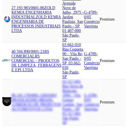
Avenida
27.193.983/0001-86
ZOLD
Nove de
KEMIA ENGENHARIA
Julho, 2975 -
G-4789-
INDUSTRIAL
ZOLD KEMIA
Jardim
0/05
Premium
ENGENHARIA DE
Paulista, Sao
Comércio
PROCESSOS INDUSTRIAIS
Paulo - SP,
Varejista
LTDA
01.407-000
São Paulo,
SP
03.662-010
Rua Coqueta,
40.594.890/0001-21
RS
90 - Vila Re,
G-4789-
COMERCIAL
RS
Sao Paulo -
0/05
COMERCIAL - PRODUTOS
Premium
SP, 03.662-
Comércio
DE LIMPEZA, FERRAGENS
010
Varejista
E EPI LTDA
São Paulo,
SP
03.317-001
Rua Serra de
Botucatu,
08.145.178/0001-32
KISHO
1994 - Vila
G-4789-
BRASIL
KISHO BRASIL
Gomes
0/05
Premium
COMERCIO DE PRODUTOS
Cardim, Sao
Comércio
AUTOMOTIVOS LTDA
Paulo - SP,
Varejista
03.317-001
São Paulo,
SP