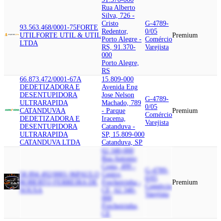
Rua Alberto
Silva, 726 -
Cristo
G-4789-
93.563.468/0001-75
FORTE
Redentor,
0/05
UTIL
FORTE UTIL & UTIL
Premium
Porto Alegre -
Comércio
LTDA
RS, 91.370-
Varejista
000
Porto Alegre,
RS
66.873.472/0001-67
A
15.809-000
DEDETIZADORA E
Avenida Eng
DESENTUPIDORA
Jose Nelson
G-4789-
ULTRARAPIDA
Machado, 789
0/05
CATANDUVA
A
- Parque
Premium
Comércio
DEDETIZADORA E
Iracema,
Varejista
DESENTUPIDORA
Catanduva -
ULTRARAPIDA
SP, 15.809-000
CATANDUVA LTDA
Catanduva, SP
62.340-000
Rua Antonio
Costa, 499 -
G-4789-
58.894.492/0001-96
PAULO
Centro,
0/05
ROBERTO FERREIRA DE
Frecheirinha -
Premium
Comércio
SOUSA
CE, 62.340-
Varejista
000
Frecheirinha,
CE