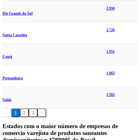
2.950
Rio Grande do Sul
2.726
Santa Catarina
1.951
Ceará
1.663
Pernambuco
1.502
Goiás
‹
1
2
3
›
Estados com o maior número de empresas de
comercio varejista de produtos saneantes
domissanitarios g 4789005 do Brasil