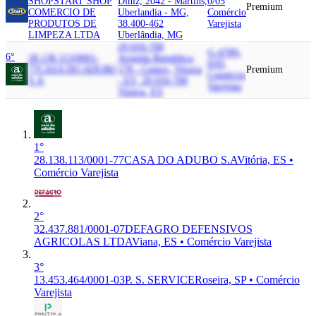
SHOP
START SHOP
Diniz, 2042 - Martins,
0/05
Premium
COMERCIO DE
Uberlandia - MG,
Comércio
PRODUTOS DE
38.400-462
Varejista
LIMPEZA LTDA
Uberlândia, MG
29.010-700
G-4789-
6°
28.138.113/0001-
Avenida Republica,
0/05
77
CASA DO ADUBO
178 - Centro, Vitoria
Premium
Comércio
S.A
- ES, 29.010-700
Varejista
Vitória, ES
1°
28.138.113/0001-77
CASA DO ADUBO S.A
Vitória, ES •
Comércio Varejista
2°
32.437.881/0001-07
DEFAGRO DEFENSIVOS
AGRICOLAS LTDA
Viana, ES • Comércio Varejista
3°
13.453.464/0001-03
P. S. SERVICE
Roseira, SP • Comércio
Varejista