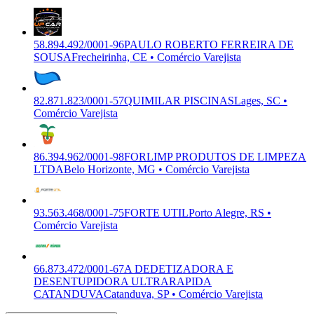
58.894.492/0001-96
PAULO ROBERTO FERREIRA DE
SOUSA
Frecheirinha, CE • Comércio Varejista
82.871.823/0001-57
QUIMILAR PISCINAS
Lages, SC •
Comércio Varejista
86.394.962/0001-98
FORLIMP PRODUTOS DE LIMPEZA
LTDA
Belo Horizonte, MG • Comércio Varejista
93.563.468/0001-75
FORTE UTIL
Porto Alegre, RS •
Comércio Varejista
66.873.472/0001-67
A DEDETIZADORA E
DESENTUPIDORA ULTRARAPIDA
CATANDUVA
Catanduva, SP • Comércio Varejista