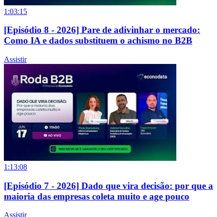
1:03:15
[Episódio 8 - 2026] Pare de adivinhar o mercado:
Como IA e dados substituem o achismo no B2B
Assistir
1:13:08
[Episódio 7 - 2026] Dado que vira decisão: por que a
maioria das empresas coleta muito e age pouco
Assistir