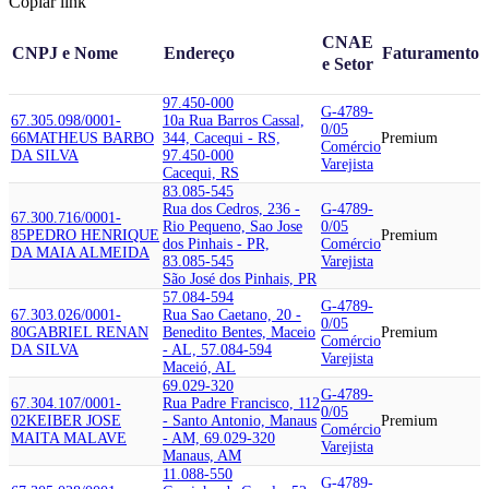
Copiar link
CNAE
CNPJ e Nome
Endereço
Faturamento
e Setor
97.450-000
G-4789-
67.305.098/0001-
10a Rua Barros Cassal,
0/05
66
MATHEUS BARBO
344, Cacequi - RS,
Premium
Comércio
DA SILVA
97.450-000
Varejista
Cacequi, RS
83.085-545
Rua dos Cedros, 236 -
G-4789-
67.300.716/0001-
Rio Pequeno, Sao Jose
0/05
85
PEDRO HENRIQUE
Premium
dos Pinhais - PR,
Comércio
DA MAIA ALMEIDA
83.085-545
Varejista
São José dos Pinhais, PR
57.084-594
G-4789-
67.303.026/0001-
Rua Sao Caetano, 20 -
0/05
80
GABRIEL RENAN
Benedito Bentes, Maceio
Premium
Comércio
DA SILVA
- AL, 57.084-594
Varejista
Maceió, AL
69.029-320
G-4789-
67.304.107/0001-
Rua Padre Francisco, 112
0/05
02
KEIBER JOSE
- Santo Antonio, Manaus
Premium
Comércio
MAITA MALAVE
- AM, 69.029-320
Varejista
Manaus, AM
11.088-550
G-4789-