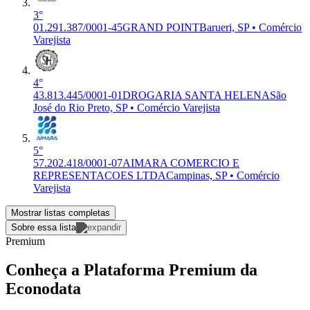
3°
01.291.387/0001-45
GRAND POINT
Barueri, SP • Comércio
Varejista
4°
43.813.445/0001-01
DROGARIA SANTA HELENA
São
José do Rio Preto, SP • Comércio Varejista
5°
57.202.418/0001-07
AIMARA COMERCIO E
REPRESENTACOES LTDA
Campinas, SP • Comércio
Varejista
Mostrar listas completas
Sobre essa lista
Premium
Conheça a Plataforma Premium da
Econodata