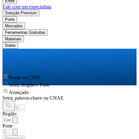
Entre
Fale com um especialista
Solução Premium
Porte
Mercados
Ferramentas Gratuitas
Materiais
Sobre
Nome ou CNPJ
Setor, Região e Porte
Avançado
Setor, palavra-chave ou CNAE
Região
Porte
Pesquisar