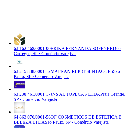
Premium
FERNANDA SOFFNER
Dois
Comércio
Corregos -
Varejista
SP, 17.302-
226
Dois
Córregos, SP
63.162.468/0001-00
ERIKA FERNANDA SOFFNER
Dois
Córregos, SP • Comércio Varejista
63.215.838/0001-12
MAFRAN REPRESENTACOES
São
Paulo, SP • Comércio Varejista
63.238.461/0001-17
JNS AUTOPECAS LTDA
Praia Grande,
SP • Comércio Varejista
64.863.070/0001-56
OF COSMETICOS DE ESTETICA E
BELEZA LTDA
São Paulo, SP • Comércio Varejista