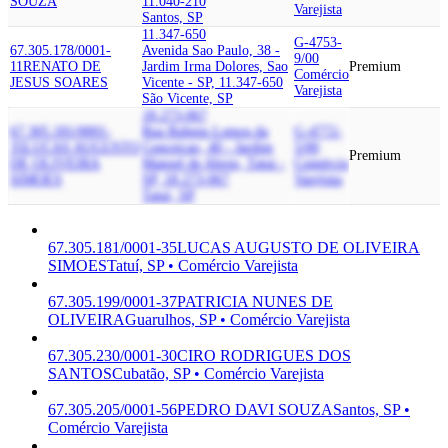
SOUZA
11.040-210
Varejista
Santos, SP
11.347-650
G-4753-
67.305.178/0001-
Avenida Sao Paulo, 38 -
9/00
11
RENATO DE
Jardim Irma Dolores, Sao
Premium
Comércio
JESUS SOARES
Vicente - SP, 11.347-650
Varejista
São Vicente, SP
18.273-067
67.305.181/0001-
Rua Rubens Lemos da
G-4772-
35
LUCAS AUGUSTO
Conceicao, 40 - Jardim
5/00
Premium
DE OLIVEIRA
Manoel de Abreu, Tatui -
Comércio
SIMOES
SP, 18.273-067
Varejista
Tatuí, SP
67.305.181/0001-35
LUCAS AUGUSTO DE OLIVEIRA
SIMOES
Tatuí, SP • Comércio Varejista
67.305.199/0001-37
PATRICIA NUNES DE
OLIVEIRA
Guarulhos, SP • Comércio Varejista
67.305.230/0001-30
CIRO RODRIGUES DOS
SANTOS
Cubatão, SP • Comércio Varejista
67.305.205/0001-56
PEDRO DAVI SOUZA
Santos, SP •
Comércio Varejista