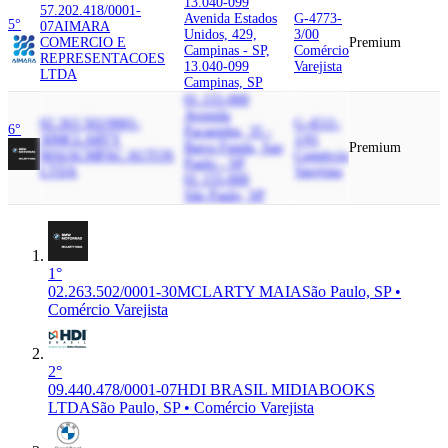
13.040-099
57.202.418/0001-
Avenida Estados
G-4773-
5°
07
AIMARA
Unidos, 429,
3/00
COMERCIO E
Premium
Campinas - SP,
Comércio
REPRESENTACOES
13.040-099
Varejista
LTDA
Campinas, SP
01.155-000
Avenida
02.263.502/0001-
G-4511-
6°
Pacaembu, 35 -
30
MCLARTY
1/01
Barra Funda, Sao
Premium
MAIA
CMPAC AUTOS
Comércio
Paulo - SP,
LTDA
Varejista
01.155-000
São Paulo, SP
1°
02.263.502/0001-30
MCLARTY MAIA
São Paulo, SP •
Comércio Varejista
2°
09.440.478/0001-07
HDI BRASIL MIDIABOOKS
LTDA
São Paulo, SP • Comércio Varejista