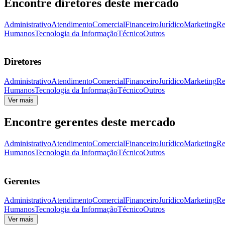
Encontre diretores deste mercado
Administrativo
Atendimento
Comercial
Financeiro
Jurídico
Marketing
Re
Humanos
Tecnologia da Informação
Técnico
Outros
Diretores
Administrativo
Atendimento
Comercial
Financeiro
Jurídico
Marketing
Re
Humanos
Tecnologia da Informação
Técnico
Outros
Ver mais
Encontre gerentes deste mercado
Administrativo
Atendimento
Comercial
Financeiro
Jurídico
Marketing
Re
Humanos
Tecnologia da Informação
Técnico
Outros
Gerentes
Administrativo
Atendimento
Comercial
Financeiro
Jurídico
Marketing
Re
Humanos
Tecnologia da Informação
Técnico
Outros
Ver mais