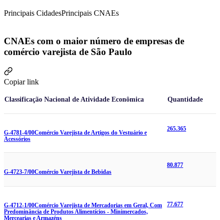
Principais Cidades
Principais CNAEs
CNAEs com o maior número de empresas de
comércio varejista de São Paulo
Copiar link
Classificação Nacional de Atividade Econômica
Quantidade
265.365
G-4781-4/00
Comércio Varejista de Artigos do Vestuário e
Acessórios
80.877
G-4723-7/00
Comércio Varejista de Bebidas
77.677
G-4712-1/00
Comércio Varejista de Mercadorias em Geral, Com
Predominância de Produtos Alimentícios - Minimercados,
Mercearias e Armazéns