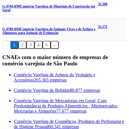
32.366
G-4744-0/99
Comércio Varejista de Materiais de Construção em
Geral
32.171
G-4789-0/04
Comércio Varejista de Animais Vivos e de Artigos e
Alimentos para Animais de Estimação
‹
1
2
3
4
5
›
CNAEs com o maior número de empresas de
comércio varejista de São Paulo
Comércio Varejista de Artigos do Vestuário e
Acessórios
265.365 empresas
Comércio Varejista de Bebidas
80.877 empresas
Comércio Varejista de Mercadorias em Geral, Com
Predominância de Produtos Alimentícios - Minimercados,
Mercearias e Armazéns
77.677 empresas
Comércio Varejista de Cosméticos, Produtos de Perfumaria e
de Higiene Pessoal
60.541 empresas