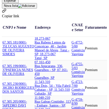
Exportar
Nova lista
Copiar link
CNAE
CNPJ e Nome
Endereço
Faturamento
e Setor
18.273-067
67.305.181/0001-
Rua Rubens Lemos da
G-4772-
35
LUCAS AUGUSTO
Conceicao, 40 - Jardim
5/00
Premium
DE OLIVEIRA
Manoel de Abreu, Tatui -
Comércio
SIMOES
SP, 18.273-067
Varejista
Tatuí, SP
07.161-450
G-4755-
67.305.199/0001-
Rua Apucarana, 336,
5/03
37
PATRICIA NUNES
Guarulhos - SP, 07.161-
Premium
Comércio
DE OLIVEIRA
450
Varejista
Guarulhos, SP
11.543-310
G-4723-
67.305.230/0001-
Rua Dois, 54 - Vila Fabril,
7/00
30
CIRO RODRIGUES
Premium
Cubatao - SP, 11.543-310
Comércio
DOS SANTOS
Cubatão, SP
Varejista
11.040-210
G-4759-
67.305.205/0001-
Rua Galeao Coutinho, 113
8/99
56
PEDRO DAVI
- Embare, Santos - SP,
Premium
Comércio