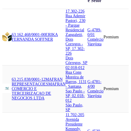
e Setor
17.302-226
Rua Ademir
Pastori, 230
- Parque
Residencial
G-4789-
63.162.468/0001-00
ERIKA
Zangaletti,
0/01
Premium
FERNANDA SOFFNER
Dois
Comércio
Corregos -
Varejista
SP, 17.302-
226
Dois
Córregos, SP
02.018-012
Rua Cons
Moreira de
63.215.838/0001-12
MAFRAN
Barros, 1131
G-4781-
REPRESENTACOES
MAFRAN
- Santana,
4/00
COMERCIO E
Premium
Sao Paulo -
Comércio
TERCEIRIZACAO DE
SP, 02.018-
Varejista
NEGOCIOS LTDA
012
São Paulo,
SP
11.702-205
Avenida
Presidente
Kennedy,