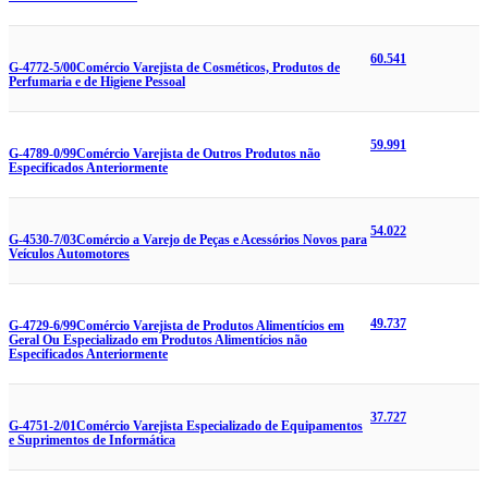
60.541
G-4772-5/00
Comércio Varejista de Cosméticos, Produtos de
Perfumaria e de Higiene Pessoal
59.991
G-4789-0/99
Comércio Varejista de Outros Produtos não
Especificados Anteriormente
54.022
G-4530-7/03
Comércio a Varejo de Peças e Acessórios Novos para
Veículos Automotores
49.737
G-4729-6/99
Comércio Varejista de Produtos Alimentícios em
Geral Ou Especializado em Produtos Alimentícios não
Especificados Anteriormente
37.727
G-4751-2/01
Comércio Varejista Especializado de Equipamentos
e Suprimentos de Informática