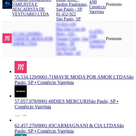
4/00
VAREJISTA E
Jardim Paulistano,
Premium
Comércio
ATACADISTA DE
Sao Paulo - SP,
Varejista
VESTUARIO LTDA
01.452-922
São Paulo, SP
03.823-120
Rua Jose Luiz de
G-4781-
55.534.129/0001-
Brito, 210 -
4/00
71
MAVIE MODA POR
Parque Cisper, Sao
Premium
Comércio
AMOR LTDA
Paulo - SP,
Varejista
03.823-120
São Paulo, SP
55.534.129/0001-71
MAVIE MODA POR AMOR LTDA
São
Paulo, SP • Comércio Varejista
57.057.078/0001-60
DIES MERCURI
São Paulo, SP •
Comércio Varejista
62.457.270/0001-83
CARMAGNANI & CIA LTDA
São
Paulo, SP • Comércio Varejista