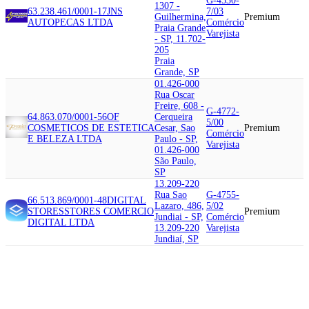
G-4530-
1307 -
63.238.461/0001-17
JNS
7/03
Guilhermina,
Premium
AUTOPECAS LTDA
Comércio
Praia Grande
Varejista
- SP, 11.702-
205
Praia
Grande, SP
01.426-000
Rua Oscar
Freire, 608 -
G-4772-
64.863.070/0001-56
OF
Cerqueira
5/00
COSMETICOS DE ESTETICA
Cesar, Sao
Premium
Comércio
E BELEZA LTDA
Paulo - SP,
Varejista
01.426-000
São Paulo,
SP
13.209-220
Rua Sao
G-4755-
66.513.869/0001-48
DIGITAL
Lazaro, 486,
5/02
STORES
STORES COMERCIO
Premium
Jundiai - SP,
Comércio
DIGITAL LTDA
13.209-220
Varejista
Jundiaí, SP
17.302-226
Rua Ademir
Pastori, 230
- Parque
Residencial
G-4789-
63.162.468/0001-00
ERIKA
Zangaletti,
0/01