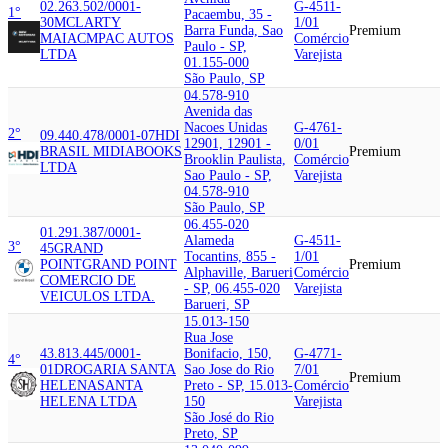
02.263.502/0001-
G-4511-
1°
Pacaembu, 35 -
30
MCLARTY
1/01
Barra Funda, Sao
Premium
MAIA
CMPAC AUTOS
Comércio
Paulo - SP,
LTDA
Varejista
01.155-000
São Paulo, SP
04.578-910
Avenida das
Nacoes Unidas
G-4761-
2°
09.440.478/0001-07
HDI
12901, 12901 -
0/01
BRASIL MIDIABOOKS
Premium
Brooklin Paulista,
Comércio
LTDA
Sao Paulo - SP,
Varejista
04.578-910
São Paulo, SP
06.455-020
01.291.387/0001-
Alameda
G-4511-
3°
45
GRAND
Tocantins, 855 -
1/01
POINT
GRAND POINT
Premium
Alphaville, Barueri
Comércio
COMERCIO DE
- SP, 06.455-020
Varejista
VEICULOS LTDA.
Barueri, SP
15.013-150
Rua Jose
43.813.445/0001-
Bonifacio, 150,
G-4771-
4°
01
DROGARIA SANTA
Sao Jose do Rio
7/01
Premium
HELENA
SANTA
Preto - SP, 15.013-
Comércio
HELENA LTDA
150
Varejista
São José do Rio
Preto, SP