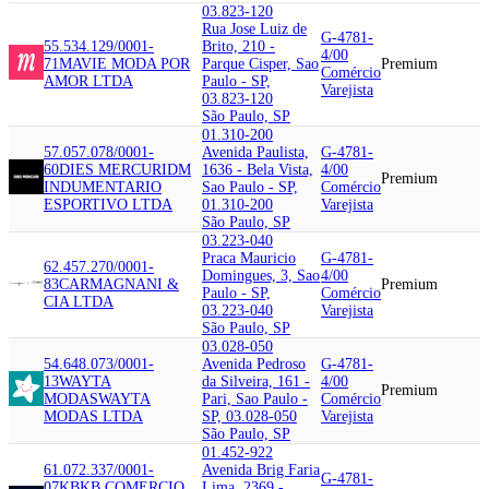
03.823-120
Rua Jose Luiz de
G-4781-
55.534.129/0001-
Brito, 210 -
4/00
71
MAVIE MODA POR
Parque Cisper, Sao
Premium
Comércio
AMOR LTDA
Paulo - SP,
Varejista
03.823-120
São Paulo, SP
01.310-200
57.057.078/0001-
Avenida Paulista,
G-4781-
60
DIES MERCURI
DM
1636 - Bela Vista,
4/00
Premium
INDUMENTARIO
Sao Paulo - SP,
Comércio
ESPORTIVO LTDA
01.310-200
Varejista
São Paulo, SP
03.223-040
Praca Mauricio
G-4781-
62.457.270/0001-
Domingues, 3, Sao
4/00
83
CARMAGNANI &
Premium
Paulo - SP,
Comércio
CIA LTDA
03.223-040
Varejista
São Paulo, SP
03.028-050
54.648.073/0001-
Avenida Pedroso
G-4781-
13
WAYTA
da Silveira, 161 -
4/00
Premium
MODAS
WAYTA
Pari, Sao Paulo -
Comércio
MODAS LTDA
SP, 03.028-050
Varejista
São Paulo, SP
01.452-922
61.072.337/0001-
Avenida Brig Faria
G-4781-
07
KB
KB COMERCIO
Lima, 2369 -