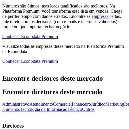
Números são ótimos, mas leads qualificados são melhores. Na
Plataforma Premium, você transforma essa lista em vendas. Chega
de perder tempo com dados errados. Encontre as
empresas
certas,
fale direto com os decisores (com e-mails e telefones validados) e
foque no que importa: fechar negócio.
Conhecer Econodata Premium
Visualize todas as
empresas
desse mercado na Plataforma Premium
da Econodata
Conhecer Econodata Premium
Encontre decisores deste mercado
Encontre diretores deste mercado
Administrativo
Atendimento
Comercial
Financeiro
Jurídico
Marketing
Re
Humanos
Tecnologia da Informação
Técnico
Outros
Diretores