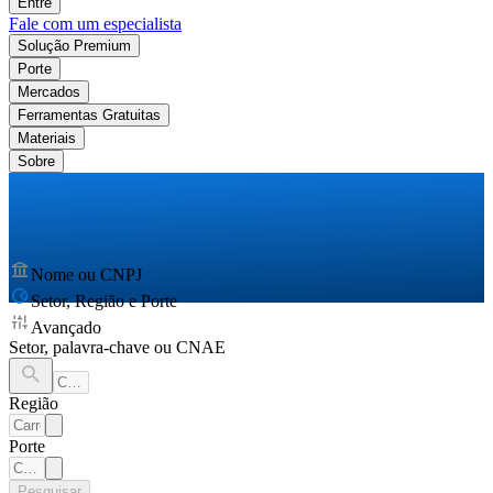
Entre
Fale com um especialista
Solução Premium
Porte
Mercados
Ferramentas Gratuitas
Materiais
Sobre
Nome ou CNPJ
Setor, Região e Porte
Avançado
Setor, palavra-chave ou CNAE
Região
Porte
Pesquisar