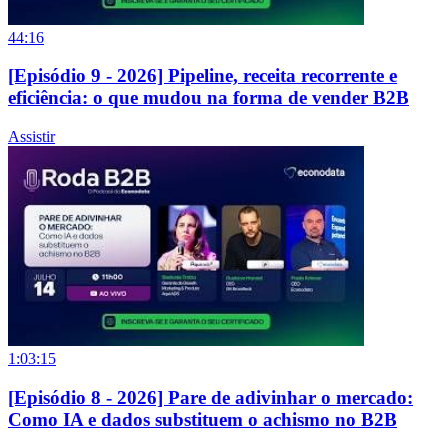
44:16
[Episódio 9 - 2026] Pipeline, receita recorrente e
eficiência: o que mudou na forma de vender B2B
Assistir
1:03:15
[Episódio 8 - 2026] Pare de adivinhar o mercado:
Como IA e dados substituem o achismo no B2B