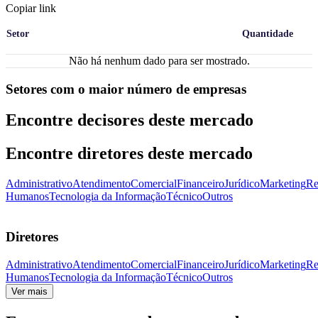
Copiar link
Setor
Quantidade
Não há nenhum dado para ser mostrado.
Setores com o maior número de empresas
Encontre decisores deste mercado
Encontre diretores deste mercado
Administrativo
Atendimento
Comercial
Financeiro
Jurídico
Marketing
Re
Humanos
Tecnologia da Informação
Técnico
Outros
Diretores
Administrativo
Atendimento
Comercial
Financeiro
Jurídico
Marketing
Re
Humanos
Tecnologia da Informação
Técnico
Outros
Ver mais