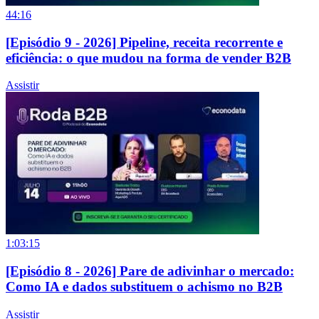
44:16
[Episódio 9 - 2026] Pipeline, receita recorrente e
eficiência: o que mudou na forma de vender B2B
Assistir
1:03:15
[Episódio 8 - 2026] Pare de adivinhar o mercado:
Como IA e dados substituem o achismo no B2B
Assistir