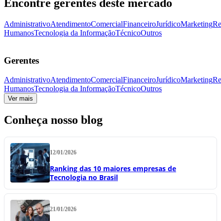
Encontre gerentes deste mercado
Administrativo
Atendimento
Comercial
Financeiro
Jurídico
Marketing
Re
Humanos
Tecnologia da Informação
Técnico
Outros
Gerentes
Administrativo
Atendimento
Comercial
Financeiro
Jurídico
Marketing
Re
Humanos
Tecnologia da Informação
Técnico
Outros
Ver mais
Conheça nosso blog
12/01/2026
Ranking das 10 maiores empresas de
Tecnologia no Brasil
21/01/2026