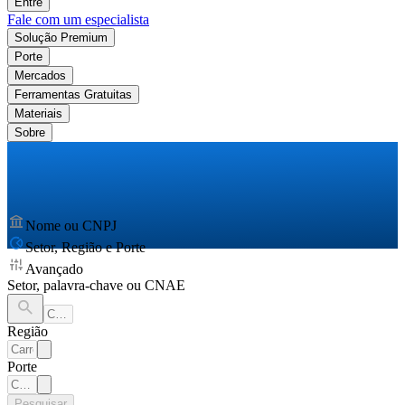
Entre
Fale com um especialista
Solução Premium
Porte
Mercados
Ferramentas Gratuitas
Materiais
Sobre
Nome ou CNPJ
Setor, Região e Porte
Avançado
Setor, palavra-chave ou CNAE
Região
Porte
Pesquisar