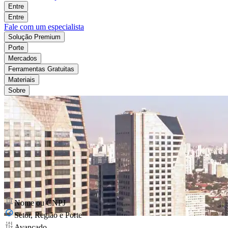
Entre
Entre
Fale com um especialista
Solução Premium
Porte
Mercados
Ferramentas Gratuitas
Materiais
Sobre
Nome ou CNPJ
Setor, Região e Porte
Avançado