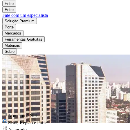
Entre
Entre
Fale com um especialista
Solução Premium
Porte
Mercados
Ferramentas Gratuitas
Materiais
Sobre
Nome ou CNPJ
Setor, Região e Porte
Avançado