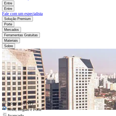
Entre
Entre
Fale com um especialista
Solução Premium
Porte
Mercados
Ferramentas Gratuitas
Materiais
Sobre
Nome ou CNPJ
Setor, Região e Porte
Avançado