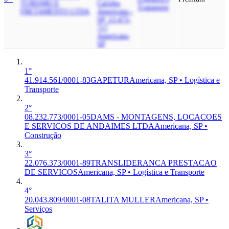
TURISMO E
Carioba,
Transporte
FRETAMENTO LTDA
Americana -
SP, 13.473-
717
Americana,
SP
1°
41.914.561/0001-83
GAPETUR
Americana, SP • Logística e
Transporte
2°
08.232.773/0001-05
DAMS - MONTAGENS, LOCACOES
E SERVICOS DE ANDAIMES LTDA
Americana, SP •
Construção
3°
22.076.373/0001-89
TRANSLIDERANCA PRESTACAO
DE SERVICOS
Americana, SP • Logística e Transporte
4°
20.043.809/0001-08
TALITA MULLER
Americana, SP •
Serviços