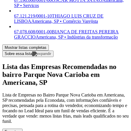
67.196.060/0001-00
OSCAR MOTTA SAYAO
Americana,
SP • Serviços
67.121.219/0001-10
THIAGO LUIS CRUZ DE
LISBOA
Americana, SP • Comércio Varejista
67.078.608/0001-00
BIANCA DE FREITAS PEREIRA
GRACCIO
Americana, SP • Indústrias da transformação
Mostrar listas completas
Sobre essa lista
Lista das Empresas Recomendadas no
bairro Parque Nova Carioba em
Americana, SP
Lista de Empresas no Bairro Parque Nova Carioba em Americana,
SP recomendadas pela Econodata, com informações confiáveis e
precisas, pensada para a rotina do vendedor, economizando tempo e
focando no Lead Ideal para um funil de vendas eficiente. É a
verdade que vende: menos listas frias, mais leads qualificados no seu
funil.