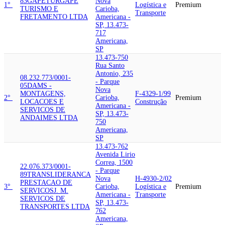
83
GAPETUR
GAPE
Nova
1°
Logística e
Premium
TURISMO E
Carioba,
Transporte
FRETAMENTO LTDA
Americana -
SP, 13.473-
717
Americana,
SP
13.473-750
Rua Santo
Antonio, 235
08.232.773/0001-
- Parque
05
DAMS -
Nova
MONTAGENS,
F-4329-1/99
2°
Carioba,
Premium
LOCACOES E
Construção
Americana -
SERVICOS DE
SP, 13.473-
ANDAIMES LTDA
750
Americana,
SP
13.473-762
Avenida Lirio
Correa, 1500
22.076.373/0001-
- Parque
89
TRANSLIDERANCA
Nova
H-4930-2/02
PRESTACAO DE
3°
Carioba,
Logística e
Premium
SERVICOS
J. M.
Americana -
Transporte
SERVICOS DE
SP, 13.473-
TRANSPORTES LTDA
762
Americana,