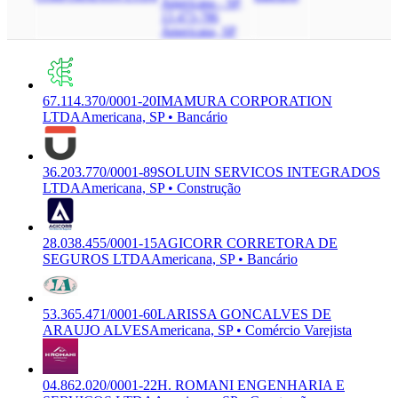
Americana - SP,
13.473-786
Americana, SP
67.114.370/0001-20
IMAMURA CORPORATION
LTDA
Americana, SP • Bancário
36.203.770/0001-89
SOLUIN SERVICOS INTEGRADOS
LTDA
Americana, SP • Construção
28.038.455/0001-15
AGICORR CORRETORA DE
SEGUROS LTDA
Americana, SP • Bancário
53.365.471/0001-60
LARISSA GONCALVES DE
ARAUJO ALVES
Americana, SP • Comércio Varejista
04.862.020/0001-22
H. ROMANI ENGENHARIA E