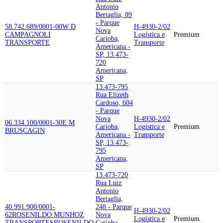
Antonio
Bertaglia, 89
- Parque
58.742.689/0001-00
W D
H-4930-2/02
Nova
CAMPAGNOLI
Logística e
Premium
Carioba,
TRANSPORTE
Transporte
Americana -
SP, 13.473-
720
Americana,
SP
13.473-795
Rua Elizeth
Cardoso, 604
- Parque
Nova
H-4930-2/02
06.334.100/0001-30
E M
Carioba,
Logística e
Premium
BRUSCAGIN
Americana -
Transporte
SP, 13.473-
795
Americana,
SP
13.473-720
Rua Luiz
Antonio
Bertaglia,
40.991.900/0001-
248 - Parque
H-4930-2/02
62
ROSENILDO MUNHOZ
Nova
Logística e
Premium
TRANSPORTES
ROSENILDO
Carioba,