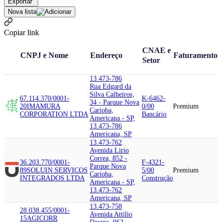
Exportar
Nova lista
Copiar link
CNAE e
CNPJ e Nome
Endereço
Faturamento
Setor
13.473-786
Rua Edgard da
Silva Calheiros,
67.114.370/0001-
K-6462-
34 - Parque Nova
20
IMAMURA
0/00
Premium
Carioba,
CORPORATION LTDA
Bancário
Americana - SP,
13.473-786
Americana, SP
13.473-762
Avenida Lirio
Correa, 852 -
36.203.770/0001-
F-4321-
Parque Nova
89
SOLUIN SERVICOS
5/00
Premium
Carioba,
INTEGRADOS LTDA
Construção
Americana - SP,
13.473-762
Americana, SP
13.473-758
28.038.455/0001-
Avenida Attilio
15
AGICORR