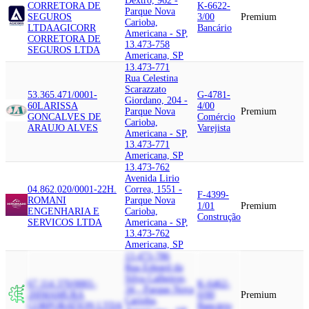
Dextro, 962 -
CORRETORA DE
K-6622-
Parque Nova
SEGUROS
3/00
Premium
Carioba,
LTDA
AGICORR
Bancário
Americana - SP,
CORRETORA DE
13.473-758
SEGUROS LTDA
Americana, SP
13.473-771
Rua Celestina
Scarazzato
53.365.471/0001-
G-4781-
Giordano, 204 -
60
LARISSA
4/00
Parque Nova
Premium
GONCALVES DE
Comércio
Carioba,
ARAUJO ALVES
Varejista
Americana - SP,
13.473-771
Americana, SP
13.473-762
Avenida Lirio
04.862.020/0001-22
H.
Correa, 1551 -
F-4399-
ROMANI
Parque Nova
1/01
Premium
ENGENHARIA E
Carioba,
Construção
SERVICOS LTDA
Americana - SP,
13.473-762
Americana, SP
13.473-786
Rua Edgard da
Silva Calheiros,
67.114.370/0001-
K-6462-
34 - Parque Nova
20
IMAMURA
0/00
Premium
Carioba,
CORPORATION LTDA
Bancário