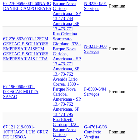
67.276.969/0001-60
NABO
Parque Nova
N-8230-0/01
Premium
DANIEL CAMPO REYES
Carioba,
Serviços
Americana - SP,
13.473-744
Americana, SP
13.473-771
Rua Celestina
67.276.862/0001-12
FCM
Scarazzato
GESTAO E SOLUCOES
Giordano, 338 -
N-8211-3/00
EMPRESARIAIS
FCM
Parque Nova
Premium
Serviços
GESTAO E SOLUCOES
Carioba,
EMPRESARIAIS LTDA
Americana - SP,
13.473-771
Americana, SP
13.473-762
Avenida Lirio
Correa, 1500 -
67.196.060/0001-
Parque Nova
P-8599-6/04
00
OSCAR MOTTA
Premium
Carioba,
Serviços
SAYAO
Americana - SP,
13.473-762
Americana, SP
13.473-795
Rua Elizeth
Cardoso, 372 -
67.121.219/0001-
G-4761-0/03
Parque Nova
10
THIAGO LUIS CRUZ
Comércio
Premium
Carioba,
DE LISBOA
Varejista
Americana - SP,