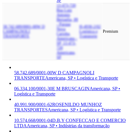
SP
13.473-720
Rua Luiz
Antonio
Bertaglia, 89
- Parque
58.742.689/0001-00
W D
H-4930-2/02
Nova
CAMPAGNOLI
Logística e
Premium
Carioba,
TRANSPORTE
Transporte
Americana -
SP, 13.473-
720
Americana,
SP
58.742.689/0001-00
W D CAMPAGNOLI
TRANSPORTE
Americana, SP • Logística e Transporte
06.334.100/0001-30
E M BRUSCAGIN
Americana, SP •
Logística e Transporte
40.991.900/0001-62
ROSENILDO MUNHOZ
TRANSPORTES
Americana, SP • Logística e Transporte
10.574.668/0001-04
D.B.Y CONFECCAO E COMERCIO
LTDA
Americana, SP • Indústrias da transformação