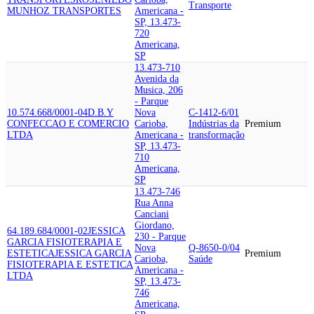
Transporte
MUNHOZ TRANSPORTES
Americana -
SP, 13.473-
720
Americana,
SP
13.473-710
Avenida da
Musica, 206
- Parque
10.574.668/0001-04
D.B.Y
Nova
C-1412-6/01
CONFECCAO E COMERCIO
Carioba,
Indústrias da
Premium
LTDA
Americana -
transformação
SP, 13.473-
710
Americana,
SP
13.473-746
Rua Anna
Canciani
Giordano,
64.189.684/0001-02
JESSICA
230 - Parque
GARCIA FISIOTERAPIA E
Nova
Q-8650-0/04
ESTETICA
JESSICA GARCIA
Premium
Carioba,
Saúde
FISIOTERAPIA E ESTETICA
Americana -
LTDA
SP, 13.473-
746
Americana,