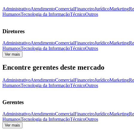
Administrativo
Atendimento
Comercial
Financeiro
Jurídico
Marketing
Re
Humanos
Tecnologia da Informação
Técnico
Outros
Diretores
Administrativo
Atendimento
Comercial
Financeiro
Jurídico
Marketing
Re
Humanos
Tecnologia da Informação
Técnico
Outros
Ver mais
Encontre gerentes deste mercado
Administrativo
Atendimento
Comercial
Financeiro
Jurídico
Marketing
Re
Humanos
Tecnologia da Informação
Técnico
Outros
Gerentes
Administrativo
Atendimento
Comercial
Financeiro
Jurídico
Marketing
Re
Humanos
Tecnologia da Informação
Técnico
Outros
Ver mais