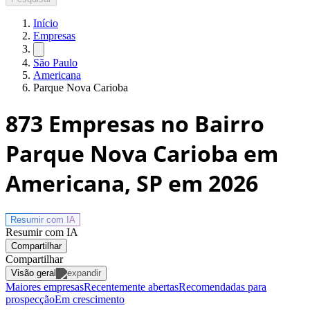
Início
Empresas
São Paulo
Americana
Parque Nova Carioba
873
Empresas no Bairro
Parque Nova Carioba em
Americana, SP
em 2026
Resumir com
IA
Resumir com IA
Compartilhar
Compartilhar
Visão geral
Maiores empresas
Recentemente abertas
Recomendadas para
prospecção
Em crescimento