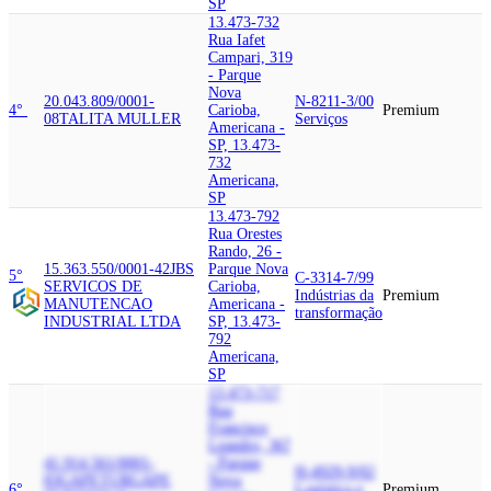
SP
13.473-732
Rua Iafet
Campari, 319
- Parque
Nova
20.043.809/0001-
N-8211-3/00
4°
Carioba,
Premium
08
TALITA MULLER
Serviços
Americana -
SP, 13.473-
732
Americana,
SP
13.473-792
Rua Orestes
Rando, 26 -
15.363.550/0001-42
JBS
Parque Nova
5°
C-3314-7/99
SERVICOS DE
Carioba,
Indústrias da
Premium
MANUTENCAO
Americana -
transformação
INDUSTRIAL LTDA
SP, 13.473-
792
Americana,
SP
13.473-717
Rua
Francisco
Leandro, 367
41.914.561/0001-
- Parque
H-4929-9/02
83
GAPETUR
GAPE
Nova
6°
Logística e
Premium