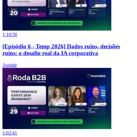
1:10:56
[Episódio 6 - Temp 2026] Dados ruins, decisões
ruins: o desafio real da IA corporativa
Assistir
1:02:41