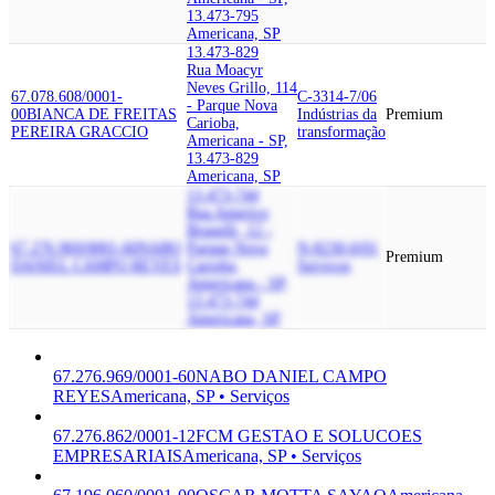
13.473-795
Americana, SP
13.473-829
Rua Moacyr
Neves Grillo, 114
67.078.608/0001-
C-3314-7/06
- Parque Nova
00
BIANCA DE FREITAS
Indústrias da
Premium
Carioba,
PEREIRA GRACCIO
transformação
Americana - SP,
13.473-829
Americana, SP
13.473-744
Rua Americo
Brunelli, 12 -
67.276.969/0001-60
NABO
Parque Nova
N-8230-0/01
Premium
DANIEL CAMPO REYES
Carioba,
Serviços
Americana - SP,
13.473-744
Americana, SP
67.276.969/0001-60
NABO DANIEL CAMPO
REYES
Americana, SP • Serviços
67.276.862/0001-12
FCM GESTAO E SOLUCOES
EMPRESARIAIS
Americana, SP • Serviços