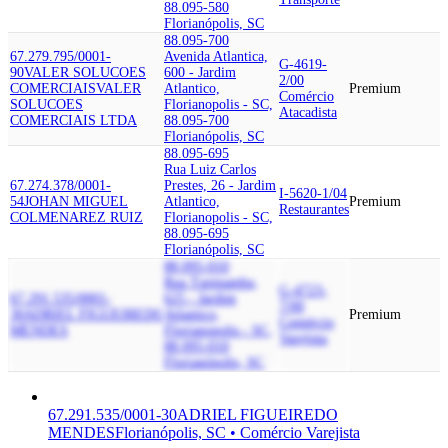
88.095-580
Florianópolis, SC
88.095-700
67.279.795/0001-
Avenida Atlantica,
G-4619-
90
VALER SOLUCOES
600 - Jardim
2/00
COMERCIAIS
VALER
Atlantico,
Premium
Comércio
SOLUCOES
Florianopolis - SC,
Atacadista
COMERCIAIS LTDA
88.095-700
Florianópolis, SC
88.095-695
Rua Luiz Carlos
67.274.378/0001-
Prestes, 26 - Jardim
I-5620-1/04
54
JOHAN MIGUEL
Atlantico,
Premium
Restaurantes
COLMENAREZ RUIZ
Florianopolis - SC,
88.095-695
Florianópolis, SC
88.095-010
Rua Tupinamba,
G-4723-
67.291.535/0001-
625 - Jardim
7/00
30
ADRIEL FIGUEIREDO
Atlantico,
Premium
Comércio
MENDES
Florianopolis - SC,
Varejista
88.095-010
Florianópolis, SC
67.291.535/0001-30
ADRIEL FIGUEIREDO
MENDES
Florianópolis, SC • Comércio Varejista