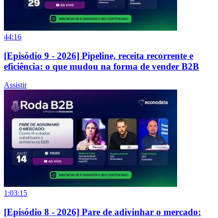
44:16
[Episódio 9 - 2026] Pipeline, receita recorrente e
eficiência: o que mudou na forma de vender B2B
Assistir
1:03:15
[Episódio 8 - 2026] Pare de adivinhar o mercado: