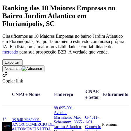
Ranking das 10 Maiores Empresas no
Bairro Jardim Atlantico em
Florianópolis, SC
Classificamos as 10 Maiores Empresas no bairro Jardim Atlantico
em Florianópolis, SC por faturamento estimado com nossa própria
IA. É a lista com a maior previsibilidade e confiabilidade
do
mercado
para sua prospecção B2B. A verdade que vende.
Exportar
Nova lista
Copiar link
CNAE
CNPJ e Nome
Endereço
Faturamento
e Setor
88.095-001
Avenida
Marinheiro Max
G-4511-
1°
08.540.795/0001-
Scharamm, 3365 -
1/01
32
VOX COMERCIO DE
Premium
Jardim Atlantico,
Comércio
AUTOMOVEIS LTDA