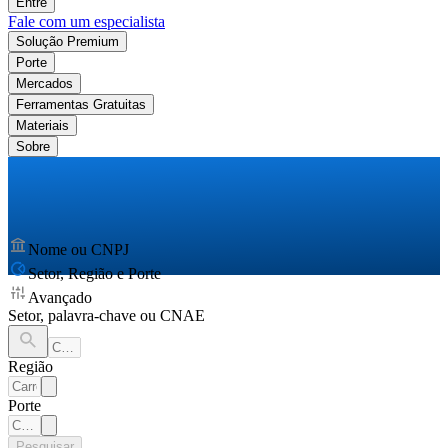
Entre
Fale com um especialista
Solução Premium
Porte
Mercados
Ferramentas Gratuitas
Materiais
Sobre
Nome ou CNPJ
Setor, Região e Porte
Avançado
Setor, palavra-chave ou CNAE
Região
Porte
Pesquisar