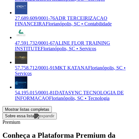
27.689.609/0001-76
ADR TERCEIRIZACAO
FINANCEIRA
Florianópolis, SC • Contabilidade
47.591.732/0001-67
ALINE FLOR TRAINING
INSTITUTE
Florianópolis, SC • Serviços
57.758.712/0001-91
MKT KATANA
Florianópolis, SC •
Serviços
54.195.015/0001-81
DATASYNC TECNOLOGIA DE
INFORMACAO
Florianópolis, SC • Tecnologia
Mostrar listas completas
Sobre essa lista
Premium
Conheça a Plataforma Premium da