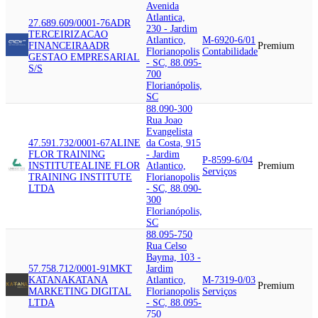
Avenida
Atlantica,
27.689.609/0001-76
ADR
230 - Jardim
TERCEIRIZACAO
Atlantico,
M-6920-6/01
FINANCEIRA
ADR
Premium
Florianopolis
Contabilidade
GESTAO EMPRESARIAL
- SC, 88.095-
S/S
700
Florianópolis,
SC
88.090-300
Rua Joao
Evangelista
47.591.732/0001-67
ALINE
da Costa, 915
FLOR TRAINING
- Jardim
P-8599-6/04
INSTITUTE
ALINE FLOR
Atlantico,
Premium
Serviços
TRAINING INSTITUTE
Florianopolis
LTDA
- SC, 88.090-
300
Florianópolis,
SC
88.095-750
Rua Celso
Bayma, 103 -
57.758.712/0001-91
MKT
Jardim
KATANA
KATANA
Atlantico,
M-7319-0/03
Premium
MARKETING DIGITAL
Florianopolis
Serviços
LTDA
- SC, 88.095-
750