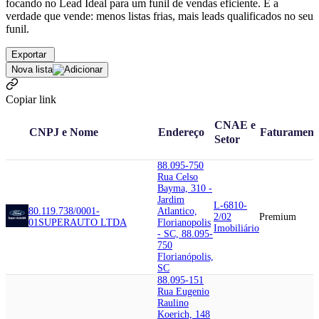
focando no Lead Ideal para um funil de vendas eficiente. É a
verdade que vende: menos listas frias, mais leads qualificados no seu
funil.
Exportar
Nova lista
Copiar link
CNAE e
CNPJ e Nome
Endereço
Faturament
Setor
88.095-750
Rua Celso
Bayma, 310 -
Jardim
L-6810-
80.119.738/0001-
Atlantico,
2/02
Premium
01
SUPERAUTO LTDA
Florianopolis
Imobiliário
- SC, 88.095-
750
Florianópolis,
SC
88.095-151
Rua Eugenio
Raulino
Koerich, 148