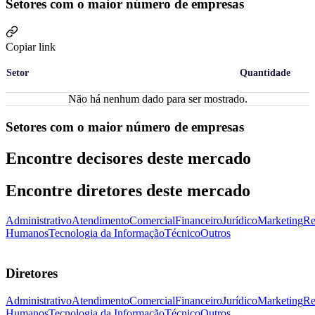
Setores com o maior número de empresas
Copiar link
Setor
Quantidade
Não há nenhum dado para ser mostrado.
Setores com o maior número de empresas
Encontre decisores deste mercado
Encontre diretores deste mercado
Administrativo
Atendimento
Comercial
Financeiro
Jurídico
Marketing
Re
Humanos
Tecnologia da Informação
Técnico
Outros
Diretores
Administrativo
Atendimento
Comercial
Financeiro
Jurídico
Marketing
Re
Humanos
Tecnologia da Informação
Técnico
Outros