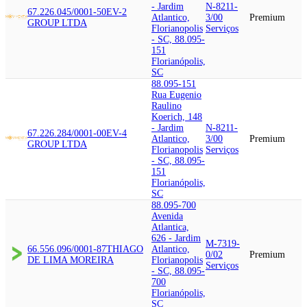
- Jardim
N-8211-
67.226.045/0001-50
EV-2
Atlantico,
3/00
Premium
GROUP LTDA
Florianopolis
Serviços
- SC, 88.095-
151
Florianópolis,
SC
88.095-151
Rua Eugenio
Raulino
Koerich, 148
- Jardim
N-8211-
67.226.284/0001-00
EV-4
Atlantico,
3/00
Premium
GROUP LTDA
Florianopolis
Serviços
- SC, 88.095-
151
Florianópolis,
SC
88.095-700
Avenida
Atlantica,
626 - Jardim
M-7319-
66.556.096/0001-87
THIAGO
Atlantico,
0/02
Premium
DE LIMA MOREIRA
Florianopolis
Serviços
- SC, 88.095-
700
Florianópolis,
SC