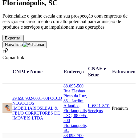
Florianópolis, SC
Potencialize e ganhe escala em sua prospecção com empresas de
serviços em crescimento com alto potencial para aquisição de
produtos e serviços que impulsionam suas operações.
Exportar
Nova lista
Copiar link
CNAE e
CNPJ e Nome
Endereço
Faturament
Setor
88.095-500
Rua Elesbao
Pinto da Luz,
29.658.902/0001-00
FOCCO
85 - Jardim
NEGOCIOS
Atlantico,
L-6821-8/01
IMOBILIARIOS
LEAL &
Premium
Florianopolis
Serviços
FEIJO CORRETORES DE
- SC, 88.095-
IMOVEIS LTDA
500
Florianópolis,
SC
88.095-700