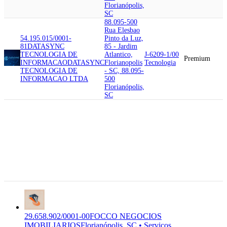
Florianópolis,
SC
88.095-500
Rua Elesbao
54.195.015/0001-
Pinto da Luz,
81
DATASYNC
85 - Jardim
TECNOLOGIA DE
Atlantico,
J-6209-1/00
Premium
INFORMACAO
DATASYNC
Florianopolis
Tecnologia
TECNOLOGIA DE
- SC, 88.095-
INFORMACAO LTDA
500
Florianópolis,
SC
88.095-500
Rua Elesbao
Pinto da Luz,
29.658.902/0001-00
FOCCO
85 - Jardim
NEGOCIOS
Atlantico,
L-6821-8/01
IMOBILIARIOS
LEAL &
Premium
Florianopolis
Serviços
FEIJO CORRETORES DE
- SC, 88.095-
IMOVEIS LTDA
500
Florianópolis,
SC
29.658.902/0001-00
FOCCO NEGOCIOS
IMOBILIARIOS
Florianópolis, SC • Serviços