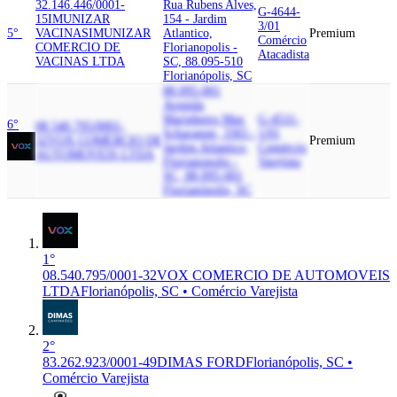
32.146.446/0001-
Rua Rubens Alves,
G-4644-
15
IMUNIZAR
154 - Jardim
3/01
5°
VACINAS
IMUNIZAR
Atlantico,
Premium
Comércio
COMERCIO DE
Florianopolis -
Atacadista
VACINAS LTDA
SC, 88.095-510
Florianópolis, SC
88.095-001
Avenida
Marinheiro Max
G-4511-
6°
08.540.795/0001-
Scharamm, 3365 -
1/01
32
VOX COMERCIO DE
Premium
Jardim Atlantico,
Comércio
AUTOMOVEIS LTDA
Florianopolis -
Varejista
SC, 88.095-001
Florianópolis, SC
1°
08.540.795/0001-32
VOX COMERCIO DE AUTOMOVEIS
LTDA
Florianópolis, SC • Comércio Varejista
2°
83.262.923/0001-49
DIMAS FORD
Florianópolis, SC •
Comércio Varejista