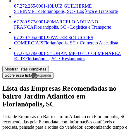
67.272.265/0001-10
LUIZ GUILHERME
STEINMETZ
Florianópolis, SC • Logística e Transporte
67.280.977/0001-80
MARCELO ADRIANO
FRANCA
Florianópolis, SC • Logística e Transporte
67.279.795/0001-90
VALER SOLUCOES
COMERCIAIS
Florianópolis, SC • Comércio Atacadista
67.274.378/0001-54
JOHAN MIGUEL COLMENAREZ
RUIZ
Florianópolis, SC • Restaurantes
Mostrar listas completas
Sobre essa lista
Lista das Empresas Recomendadas no
bairro Jardim Atlantico em
Florianópolis, SC
Lista de Empresas no Bairro Jardim Atlantico em Florianópolis, SC
recomendadas pela Econodata, com informações confiáveis e
precisas, pensada para a rotina do vendedor, economizando tempo e