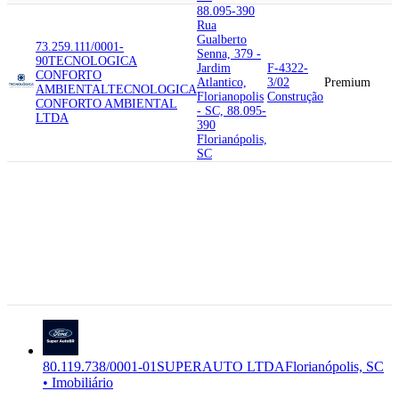
88.095-390
Rua
Gualberto
73.259.111/0001-
Senna, 379 -
90
TECNOLOGICA
Jardim
F-4322-
CONFORTO
Atlantico,
3/02
Premium
AMBIENTAL
TECNOLOGICA
Florianopolis
Construção
CONFORTO AMBIENTAL
- SC, 88.095-
LTDA
390
Florianópolis,
SC
88.095-750
Rua Celso
Bayma, 310 -
Jardim
L-6810-
80.119.738/0001-
Atlantico,
2/02
Premium
01
SUPERAUTO LTDA
Florianopolis
Imobiliário
- SC, 88.095-
750
Florianópolis,
SC
80.119.738/0001-01
SUPERAUTO LTDA
Florianópolis, SC
• Imobiliário