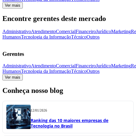
Ver mais
Encontre gerentes deste mercado
Administrativo
Atendimento
Comercial
Financeiro
Jurídico
Marketing
Re
Humanos
Tecnologia da Informação
Técnico
Outros
Gerentes
Administrativo
Atendimento
Comercial
Financeiro
Jurídico
Marketing
Re
Humanos
Tecnologia da Informação
Técnico
Outros
Ver mais
Conheça nosso blog
12/01/2026
Ranking das 10 maiores empresas de
Tecnologia no Brasil