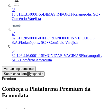
3°
18.311.131/0001-55
DIMAS IMPORT
Florianópolis, SC •
Comércio Varejista
4°
82.511.205/0001-04
FLORIANOPOLIS VEICULOS
S.A.
Florianópolis, SC • Comércio Varejista
5°
32.146.446/0001-15
IMUNIZAR VACINAS
Florianópolis,
SC • Comércio Atacadista
Ver ranking completo
Sobre essa lista
Premium
Conheça a Plataforma Premium da
Econodata