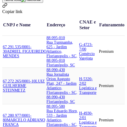
Copiar link
CNAE e
CNPJ e Nome
Endereço
Faturamento
Setor
88.095-010
Rua Tupinamba,
G-4723-
67.291.535/0001-
625 - Jardim
7/00
30
ADRIEL FIGUEIREDO
Atlantico,
Premium
Comércio
MENDES
Florianopolis - SC,
Varejista
88.095-010
Florianópolis, SC
88.090-430
Rua Jornalista
Orion Augusto
H-5320-
67.272.265/0001-10
LUIZ
Platt, 247 - Jardim
2/02
GUILHERME
Premium
Atlantico,
Logística e
STEINMETZ
Florianopolis - SC,
Transporte
88.090-430
Florianópolis, SC
88.095-580
Rua Eduardo Horn,
H-4930-
67.280.977/0001-
533 - Jardim
2/01
80
MARCELO ADRIANO
Atlantico,
Premium
Logística e
FRANCA
Florianopolis - SC,
Transporte