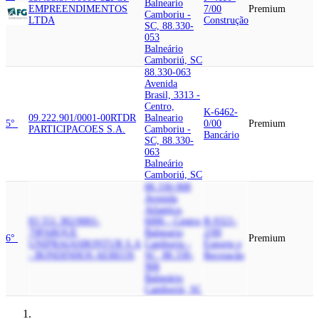
Balneario
EMPREENDIMENTOS
7/00
Premium
Camboriu -
LTDA
Construção
SC, 88.330-
053
Balneário
Camboriú, SC
88.330-063
Avenida
Brasil, 3313 -
Centro,
K-6462-
09.222.901/0001-00
RTDR
Balneario
5°
0/00
Premium
PARTICIPACOES S.A.
Camboriu -
Bancário
SC, 88.330-
063
Balneário
Camboriú, SC
88.330-908
Avenida
Atlantica,
83.551.382/0001-
6006 - Centro,
R-9321-
79
PARQUE
Balneario
2/00
6°
Premium
UNIPRAIAS
BONTUR S.A
Camboriu -
Esporte e
- BONDINHOS AEREOS
SC, 88.330-
Recreação
908
Balneário
Camboriú, SC