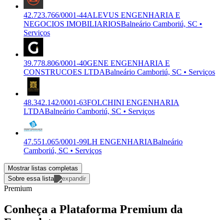
42.723.766/0001-44
ALEVUS ENGENHARIA E
NEGOCIOS IMOBILIARIOS
Balneário Camboriú, SC •
Serviços
39.778.806/0001-40
GENE ENGENHARIA E
CONSTRUCOES LTDA
Balneário Camboriú, SC • Serviços
48.342.142/0001-63
FOLCHINI ENGENHARIA
LTDA
Balneário Camboriú, SC • Serviços
47.551.065/0001-99
LH ENGENHARIA
Balneário
Camboriú, SC • Serviços
Mostrar listas completas
Sobre essa lista
Premium
Conheça a Plataforma Premium da