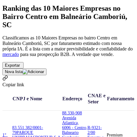
Ranking das 10 Maiores Empresas no
Bairro Centro em Balneário Camboriú,
SC
Classificamos as 10 Maiores Empresas no bairro Centro em
Balneário Camboriú, SC por faturamento estimado com nossa
própria IA. É a lista com a maior previsibilidade e confiabilidade
do
mercado
para sua prospecção B2B. A verdade que vende.
Exportar
Nova lista
Copiar link
CNAE e
CNPJ e Nome
Endereço
Faturamento
Setor
88.330-908
Avenida
Atlantica,
83.551.382/0001-
6006 - Centro,
R-9321-
79
PARQUE
Balneario
2/00
1°
Premium