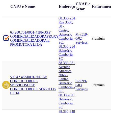
CNAE e
CNPJ e Nome
Endereço
Faturament
Setor
88.330-254
Rua 3500,
50 -
Centro,
63.280.701/0001-41
PROXY
Balneario
M-7319-
COMERCIALIZADORA
PROXY
Camboriu -
0/02
Premium
COMERCIALIZADORA E
SC,
Serviços
PROMOTORA LTDA
88.330-254
Balneário
Camboriú,
SC
88.330-021
Avenida
Atlantica,
3066 -
59.042.483/0001-30
LIKE
Centro,
CONSULTORIA E
P-8599-
Balneario
SERVICOS
LIKE
6/03
Premium
Camboriu -
CONSULTORIA E SERVICOS
Serviços
SC,
LTDA
88.330-021
Balneário
Camboriú,
SC
88.330-648