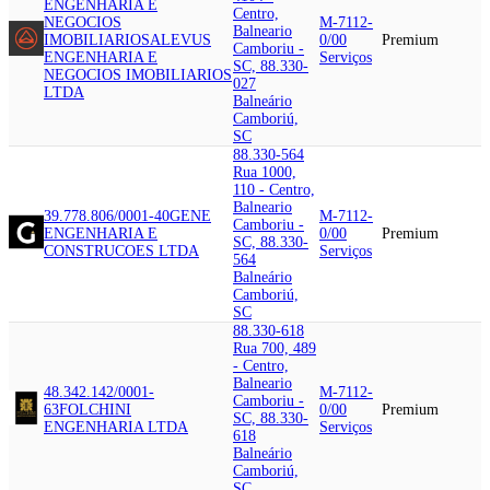
ENGENHARIA E
Centro,
NEGOCIOS
M-7112-
Balneario
IMOBILIARIOS
ALEVUS
0/00
Premium
Camboriu -
ENGENHARIA E
Serviços
SC, 88.330-
NEGOCIOS IMOBILIARIOS
027
LTDA
Balneário
Camboriú,
SC
88.330-564
Rua 1000,
110 - Centro,
Balneario
39.778.806/0001-40
GENE
M-7112-
Camboriu -
ENGENHARIA E
0/00
Premium
SC, 88.330-
CONSTRUCOES LTDA
Serviços
564
Balneário
Camboriú,
SC
88.330-618
Rua 700, 489
- Centro,
Balneario
48.342.142/0001-
M-7112-
Camboriu -
63
FOLCHINI
0/00
Premium
SC, 88.330-
ENGENHARIA LTDA
Serviços
618
Balneário
Camboriú,
SC