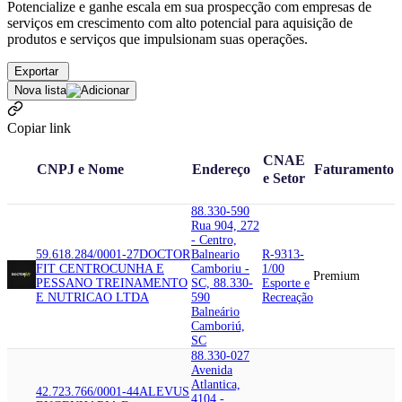
Potencialize e ganhe escala em sua prospecção com empresas de
serviços em crescimento com alto potencial para aquisição de
produtos e serviços que impulsionam suas operações.
Exportar
Nova lista
Copiar link
CNAE
CNPJ e Nome
Endereço
Faturamento
e Setor
88.330-590
Rua 904, 272
- Centro,
59.618.284/0001-27
DOCTOR
Balneario
R-9313-
FIT CENTRO
CUNHA E
Camboriu -
1/00
Premium
PESSANO TREINAMENTO
SC, 88.330-
Esporte e
E NUTRICAO LTDA
590
Recreação
Balneário
Camboriú,
SC
88.330-027
Avenida
Atlantica,
42.723.766/0001-44
ALEVUS
4104 -