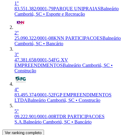
1°
83.551.382/0001-79
PARQUE UNIPRAIAS
Balneário
Camboriú, SC • Esporte e Recreação
2°
25.090.322/0001-08
KNN PARTICIPACOES
Balneário
Camboriú, SC • Bancário
3°
47.381.658/0001-54
FG XV
EMPREENDIMENTOS
Balneário Camboriú, SC •
Construção
4°
83.495.374/0001-52
FGP EMPREENDIMENTOS
LTDA
Balneário Camboriú, SC • Construção
5°
09.222.901/0001-00
RTDR PARTICIPACOES
S.A.
Balneário Camboriú, SC • Bancário
Ver ranking completo