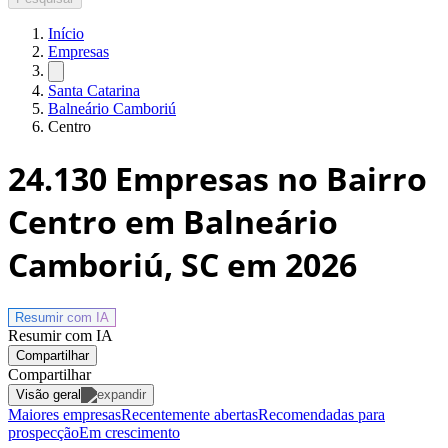
Início
Empresas
Santa Catarina
Balneário Camboriú
Centro
24.130
Empresas no Bairro
Centro em Balneário
Camboriú, SC
em 2026
Resumir com
IA
Resumir com IA
Compartilhar
Compartilhar
Visão geral
Maiores empresas
Recentemente abertas
Recomendadas para
prospecção
Em crescimento