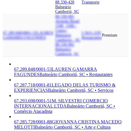
88.330-428
Transporte
Balneário
Camboriú, SC
88.330-901
Avenida Brasil
1500, 1500 -
Centro,
67.289.848/0001-53
LAUREN
I-5611-2/05
Balneario
Premium
GAMARRA FAGUNDES
Restaurantes
Camboriu - SC,
88.330-901
Balneário
Camboriú, SC
67.289.848/0001-53
LAUREN GAMARRA
FAGUNDES
Balneário Camboriú, SC • Restaurantes
67.287.718/0001-81
LEGADO DELAS TURISMO &
EXPERIENCIAS
Balneário Camboriú, SC • Serviços
67.293.698/0001-51
M. SILVESTRI COMERCIO
INTERNACIONAL LTDA
Balneário Camboriú, SC •
Comércio Atacadista
67.285.728/0001-88
GIOVANNA CRISTINA MACEDO
MELOTTI
Balneário Camboriú, SC • Arte e Cultura