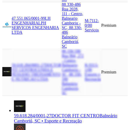
88.330-486
Rua 2028,
111 - Centro,
47.551.065/0001-99
LH
Balneario
M-7112-
ENGENHARIA
LPH
Camboriu -
0/00
Premium
SERVICOS ENGENHARIA
SC, 88.330-
Serviços
LTDA
486
Balneário
Camboriú,
SC
88.330-590
Rua 904, 272
- Centro,
59.618.284/0001-27
DOCTOR
Balneario
R-9313-
FIT CENTRO
CUNHA E
Camboriu -
1/00
Premium
PESSANO TREINAMENTO
SC, 88.330-
Esporte e
E NUTRICAO LTDA
590
Recreação
Balneário
Camboriú,
SC
59.618.284/0001-27
DOCTOR FIT CENTRO
Balneário
Camboriú, SC • Esporte e Recreação