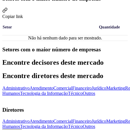
Copiar link
Setor
Quantidade
Não há nenhum dado para ser mostrado.
Setores com o maior número de empresas
Encontre decisores deste mercado
Encontre diretores deste mercado
Administrativo
Atendimento
Comercial
Financeiro
Jurídico
Marketing
Re
Humanos
Tecnologia da Informação
Técnico
Outros
Diretores
Administrativo
Atendimento
Comercial
Financeiro
Jurídico
Marketing
Re
Humanos
Tecnologia da Informação
Técnico
Outros