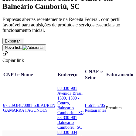
Balneário Camboriú, SC
Empresas abertas recentemente na Receita Federal, com perfil
favorável para aquisições de produtos e serviços essenciais ao
funcionamento inicial.
Exportar
Nova lista
Copiar link
CNAE e
CNPJ e Nome
Endereço
Faturamento
Setor
88.330-901
Avenida Brasil
1500, 1500 -
Centro,
67.289.848/0001-53
LAUREN
I-5611-2/05
Balneario
Premium
GAMARRA FAGUNDES
Restaurantes
Camboriu - SC,
88.330-901
Balneário
Camboriú, SC
88.330-334