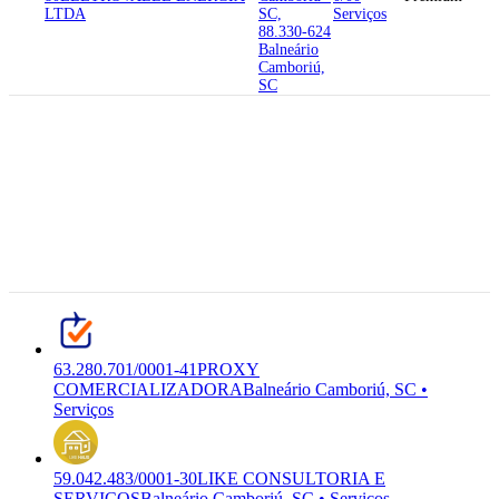
LTDA
SC,
Serviços
88.330-624
Balneário
Camboriú,
SC
88.330-254
Rua 3500,
50 -
Centro,
63.280.701/0001-41
PROXY
Balneario
M-7319-
COMERCIALIZADORA
PROXY
Camboriu -
0/02
Premium
COMERCIALIZADORA E
SC,
Serviços
PROMOTORA LTDA
88.330-254
Balneário
Camboriú,
SC
63.280.701/0001-41
PROXY
COMERCIALIZADORA
Balneário Camboriú, SC •
Serviços
59.042.483/0001-30
LIKE CONSULTORIA E
SERVICOS
Balneário Camboriú, SC • Serviços