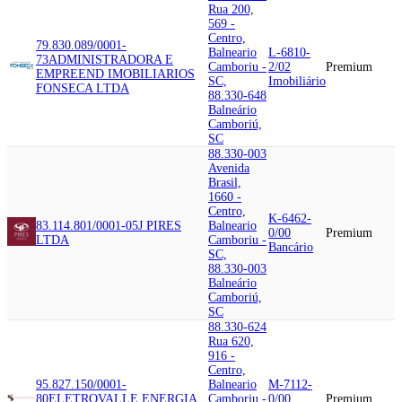
Rua 200,
569 -
Centro,
79.830.089/0001-
Balneario
L-6810-
73
ADMINISTRADORA E
Camboriu -
2/02
Premium
EMPREEND IMOBILIARIOS
SC,
Imobiliário
FONSECA LTDA
88.330-648
Balneário
Camboriú,
SC
88.330-003
Avenida
Brasil,
1660 -
Centro,
K-6462-
83.114.801/0001-05
J PIRES
Balneario
0/00
Premium
LTDA
Camboriu -
Bancário
SC,
88.330-003
Balneário
Camboriú,
SC
88.330-624
Rua 620,
916 -
Centro,
95.827.150/0001-
Balneario
M-7112-
80
ELETROVALLE ENERGIA
Camboriu -
0/00
Premium