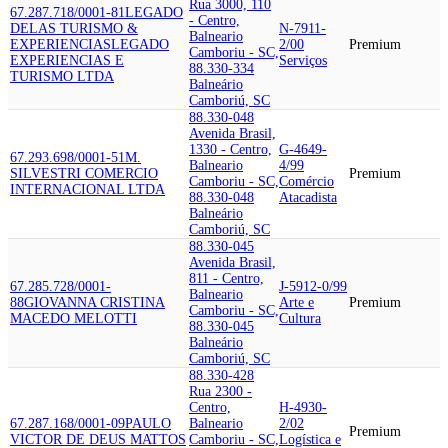
Rua 3000, 110
67.287.718/0001-81
LEGADO
- Centro,
DELAS TURISMO &
N-7911-
Balneario
EXPERIENCIAS
LEGADO
2/00
Premium
Camboriu - SC,
EXPERIENCIAS E
Serviços
88.330-334
TURISMO LTDA
Balneário
Camboriú, SC
88.330-048
Avenida Brasil,
1330 - Centro,
G-4649-
67.293.698/0001-51
M.
Balneario
4/99
SILVESTRI COMERCIO
Premium
Camboriu - SC,
Comércio
INTERNACIONAL LTDA
88.330-048
Atacadista
Balneário
Camboriú, SC
88.330-045
Avenida Brasil,
811 - Centro,
67.285.728/0001-
J-5912-0/99
Balneario
88
GIOVANNA CRISTINA
Arte e
Premium
Camboriu - SC,
MACEDO MELOTTI
Cultura
88.330-045
Balneário
Camboriú, SC
88.330-428
Rua 2300 -
Centro,
H-4930-
67.287.168/0001-09
PAULO
Balneario
2/02
Premium
VICTOR DE DEUS MATTOS
Camboriu - SC,
Logística e