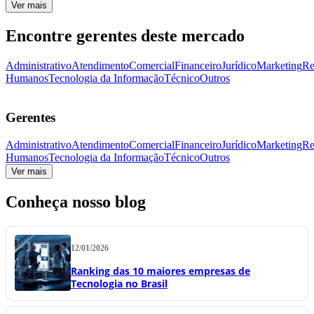
Ver mais
Encontre gerentes deste mercado
Administrativo
Atendimento
Comercial
Financeiro
Jurídico
Marketing
Re
Humanos
Tecnologia da Informação
Técnico
Outros
Gerentes
Administrativo
Atendimento
Comercial
Financeiro
Jurídico
Marketing
Re
Humanos
Tecnologia da Informação
Técnico
Outros
Ver mais
Conheça nosso blog
12/01/2026
Ranking das 10 maiores empresas de
Tecnologia no Brasil