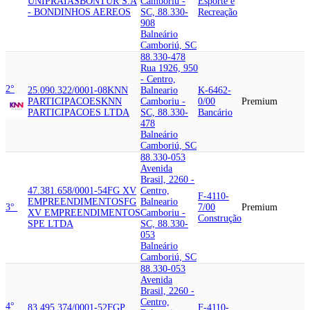
UNIPRAIAS
BONTUR S.A
Camboriu -
Esporte e
- BONDINHOS AEREOS
SC, 88.330-
Recreação
908
Balneário
Camboriú, SC
88.330-478
Rua 1926, 950
- Centro,
2°
25.090.322/0001-08
KNN
Balneario
K-6462-
PARTICIPACOES
KNN
Camboriu -
0/00
Premium
PARTICIPACOES LTDA
SC, 88.330-
Bancário
478
Balneário
Camboriú, SC
88.330-053
Avenida
Brasil, 2260 -
47.381.658/0001-54
FG XV
Centro,
F-4110-
EMPREENDIMENTOS
FG
Balneario
3°
7/00
Premium
XV EMPREENDIMENTOS
Camboriu -
Construção
SPE LTDA
SC, 88.330-
053
Balneário
Camboriú, SC
88.330-053
Avenida
Brasil, 2260 -
Centro,
4°
83.495.374/0001-52
FGP
F-4110-