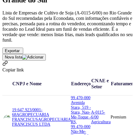
Grande do Sul
Lista de Empresas de Cultivo de Soja (A-0115-6/00) no Rio Grande
do Sul recomendadas pela Econodata, com informações confiáveis e
precisas, pensada para a rotina do vendedor, economizando tempo e
focando no Lead Ideal para um funil de vendas eficiente. É a
verdade que vende: menos listas frias, mais leads qualificados no seu
funil.
Exportar
Nova lista
Copiar link
CNAE e
CNPJ e Nome
Endereço
Faturamen
Setor
99.470-000
Avenida
Stara, 519 -
19.647.923/0001-
Stara, Nao-
A-0115-
68
AGROPECUARIA
Me-Toque -
6/00
Premium
FRANCISCUS
AGROPECUARIA
RS,
Agricultura
FRANCISCUS LTDA
99.470-000
Não-Me-