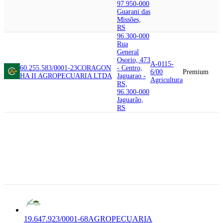
97.950-000
Guarani das
Missões,
RS
96.300-000
Rua
General
Osorio, 473
A-0115-
60.255.583/0001-23
CORAGON
- Centro,
6/00
Premium
HA II AGROPECUARIA LTDA
Jaguarao -
Agricultura
RS,
96.300-000
Jaguarão,
RS
99.470-000
Avenida
Stara, 519 -
19.647.923/0001-
Stara, Nao-
A-0115-
68
AGROPECUARIA
Me-Toque -
6/00
Premium
FRANCISCUS
AGROPECUARIA
RS,
Agricultura
FRANCISCUS LTDA
99.470-000
Não-Me-
Toque, RS
19.647.923/0001-68
AGROPECUARIA