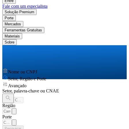
Entre
Fale com um especialista
Solução Premium
Porte
Mercados
Ferramentas Gratuitas
Materiais
Sobre
Nome ou CNPJ
Setor, Região e Porte
Avançado
Setor, palavra-chave ou CNAE
Região
Porte
Pesquisar