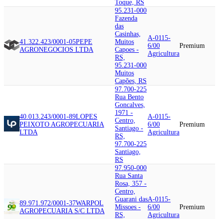
Toque, RS
95.231-000
Fazenda
das
Casinhas,
A-0115-
41.322.423/0001-05
PEPE
Muitos
6/00
Premium
AGRONEGOCIOS LTDA
Capoes -
Agricultura
RS,
95.231-000
Muitos
Capões, RS
97.700-225
Rua Bento
Goncalves,
1971 -
40.013.243/0001-89
LOPES
A-0115-
Centro,
PEIXOTO AGROPECUARIA
6/00
Premium
Santiago -
LTDA
Agricultura
RS,
97.700-225
Santiago,
RS
97.950-000
Rua Santa
Rosa, 357 -
Centro,
Guarani das
A-0115-
89.971.972/0001-37
WARPOL
Missoes -
6/00
Premium
AGROPECUARIA S/C LTDA
RS,
Agricultura