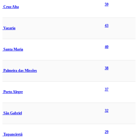
59
Cruz Alta
43
Vacaria
40
Santa Maria
38
Palmeira das Missões
37
Porto Alegre
32
São Gabriel
29
Tupanciretã