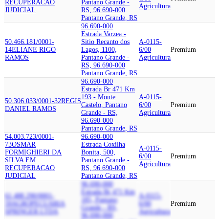
RECUPERACAO
Pantano Grande -
Agricultura
JUDICIAL
RS, 96.690-000
Pantano Grande, RS
96.690-000
Estrada Varzea -
50.466.181/0001-
Sitio Recanto dos
A-0115-
14
ELIANE RIGO
Lagos, 1100,
6/00
Premium
RAMOS
Pantano Grande -
Agricultura
RS, 96.690-000
Pantano Grande, RS
96.690-000
Estrada Br 471 Km
193 - Monte
A-0115-
50.306.033/0001-32
REGIS
Castelo, Pantano
6/00
Premium
DANIEL RAMOS
Grande - RS,
Agricultura
96.690-000
Pantano Grande, RS
54.003.723/0001-
96.690-000
73
OSMAR
Estrada Coxilha
A-0115-
FORMIGHIERI DA
Bonita, 500,
6/00
Premium
SILVA EM
Pantano Grande -
Agricultura
RECUPERACAO
RS, 96.690-000
JUDICIAL
Pantano Grande, RS
96.690-000
Estrada Br 471 Km
61.488.290/0001-
A-0115-
185, Pantano
59
AGROPECUARIA
6/00
Premium
Grande - RS,
SPRINGER LTDA
Agricultura
96.690-000