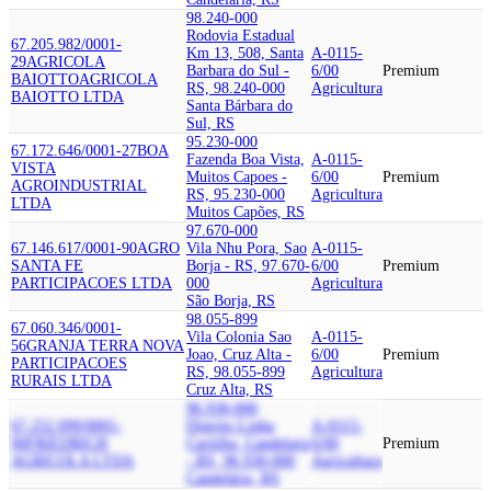
98.240-000
Rodovia Estadual
67.205.982/0001-
Km 13, 508, Santa
A-0115-
29
AGRICOLA
Barbara do Sul -
6/00
Premium
BAIOTTO
AGRICOLA
RS, 98.240-000
Agricultura
BAIOTTO LTDA
Santa Bárbara do
Sul, RS
95.230-000
67.172.646/0001-27
BOA
Fazenda Boa Vista,
A-0115-
VISTA
Muitos Capoes -
6/00
Premium
AGROINDUSTRIAL
RS, 95.230-000
Agricultura
LTDA
Muitos Capões, RS
97.670-000
67.146.617/0001-90
AGRO
Vila Nhu Pora, Sao
A-0115-
SANTA FE
Borja - RS, 97.670-
6/00
Premium
PARTICIPACOES LTDA
000
Agricultura
São Borja, RS
98.055-899
67.060.346/0001-
Vila Colonia Sao
A-0115-
56
GRANJA TERRA NOVA
Joao, Cruz Alta -
6/00
Premium
PARTICIPACOES
RS, 98.055-899
Agricultura
RURAIS LTDA
Cruz Alta, RS
96.930-000
67.252.099/0001-
Distrito Linha
A-0115-
90
FRIEDRICH
Curitiba, Candelaria
6/00
Premium
AGRICOLA LTDA
- RS, 96.930-000
Agricultura
Candelária, RS