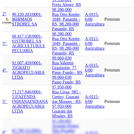
Porto Alegre, RS
98.280-000
2°
90.220.203/0001-
Rua Otto Kepler,
A-0115-
86
IRMAOS
1049, Panambi -
6/00
Premium
STROBEL SA
RS, 98.280-000
Agricultura
Panambi, RS
98.280-000
00.417.158/0001-
Rua Otto Kepler,
A-0115-
61
STROBEL SA
3°
1049, Panambi -
6/00
Premium
AGRICULTURA E
RS, 98.280-000
Agricultura
PECUARIA
Panambi, RS
99.060-030
92.007.459/0001-
Rua Valentin
A-0115-
35
GRATO
Grazziotin, 77,
4°
6/00
Premium
AGROPECUARIA
Passo Fundo - RS,
Agricultura
LTDA
99.060-030
Passo Fundo, RS
97.950-000
73.217.846/0001-
Rua Girua, 985 -
51
FAZENDA
Centro, Guarani
A-0115-
5°
INDIANA
INDIANA
das Missoes - RS,
6/00
Premium
AGROPECUARIA
97.950-000
Agricultura
LTDA
Guarani das
Missões, RS
91.330-001
Avenida Doutor
05.799.312/0001-
Nilo Pecanha,
6°
A-0115-