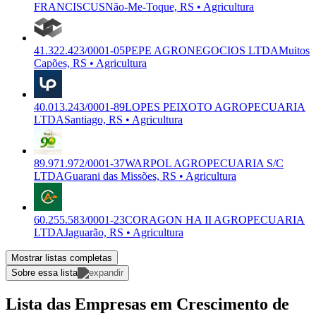
FRANCISCUS
Não-Me-Toque, RS • Agricultura
41.322.423/0001-05
PEPE AGRONEGOCIOS LTDA
Muitos
Capões, RS • Agricultura
40.013.243/0001-89
LOPES PEIXOTO AGROPECUARIA
LTDA
Santiago, RS • Agricultura
89.971.972/0001-37
WARPOL AGROPECUARIA S/C
LTDA
Guarani das Missões, RS • Agricultura
60.255.583/0001-23
CORAGON HA II AGROPECUARIA
LTDA
Jaguarão, RS • Agricultura
Mostrar listas completas
Sobre essa lista
Lista das Empresas em Crescimento de