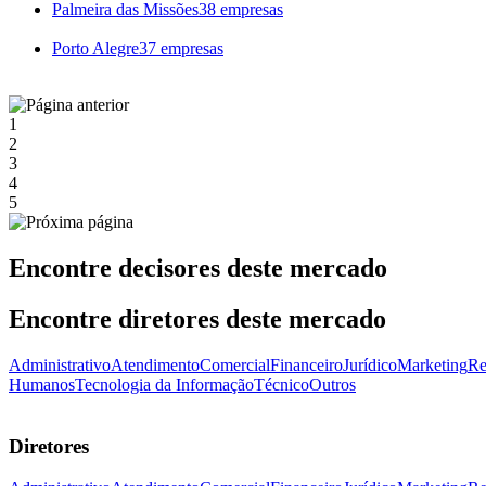
Palmeira das Missões
38 empresas
Porto Alegre
37 empresas
1
2
3
4
5
Encontre decisores deste mercado
Encontre diretores deste mercado
Administrativo
Atendimento
Comercial
Financeiro
Jurídico
Marketing
Re
Humanos
Tecnologia da Informação
Técnico
Outros
Diretores