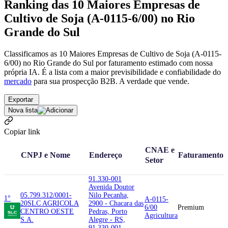
Ranking das 10 Maiores Empresas de
Cultivo de Soja (A-0115-6/00) no Rio
Grande do Sul
Classificamos as 10 Maiores Empresas de Cultivo de Soja (A-0115-
6/00) no Rio Grande do Sul por faturamento estimado com nossa
própria IA. É a lista com a maior previsibilidade e confiabilidade
do
mercado
para sua prospecção B2B. A verdade que vende.
Exportar
Nova lista
Copiar link
CNAE e
CNPJ e Nome
Endereço
Faturamento
Setor
91.330-001
Avenida Doutor
05.799.312/0001-
Nilo Pecanha,
1°
A-0115-
20
SLC AGRICOLA
2900 - Chacara das
6/00
Premium
CENTRO OESTE
Pedras, Porto
Agricultura
S.A.
Alegre - RS,
91.330-001