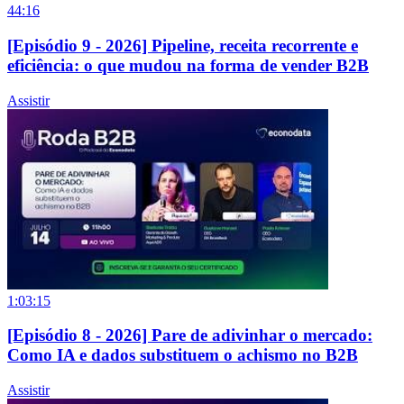
44:16
[Episódio 9 - 2026] Pipeline, receita recorrente e
eficiência: o que mudou na forma de vender B2B
Assistir
1:03:15
[Episódio 8 - 2026] Pare de adivinhar o mercado:
Como IA e dados substituem o achismo no B2B
Assistir