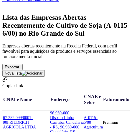
Lista das Empresas Abertas
Recentemente de Cultivo de Soja (A-0115-
6/00) no Rio Grande do Sul
Empresas abertas recentemente na Receita Federal, com perfil
favorável para aquisições de produtos e serviços essenciais ao
funcionamento inicial.
Exportar
Nova lista
Copiar link
CNAE e
CNPJ e Nome
Endereço
Faturamento
Setor
96.930-000
67.252.099/0001-
Distrito Linha
A-0115-
90
FRIEDRICH
Curitiba, Candelaria
6/00
Premium
AGRICOLA LTDA
- RS, 96.930-000
Agricultura
Candelária, RS