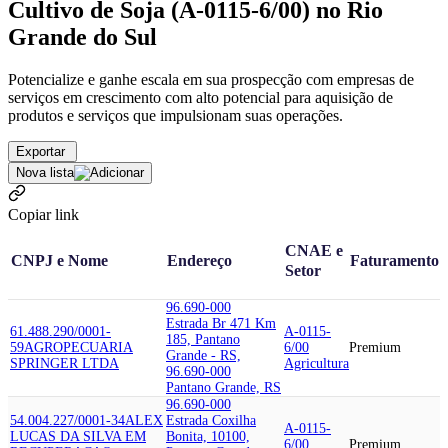
Cultivo de Soja (A-0115-6/00) no Rio
Grande do Sul
Potencialize e ganhe escala em sua prospecção com empresas de
serviços em crescimento com alto potencial para aquisição de
produtos e serviços que impulsionam suas operações.
Exportar
Nova lista
Copiar link
CNAE e
CNPJ e Nome
Endereço
Faturamento
Setor
96.690-000
Estrada Br 471 Km
61.488.290/0001-
A-0115-
185, Pantano
59
AGROPECUARIA
6/00
Premium
Grande - RS,
SPRINGER LTDA
Agricultura
96.690-000
Pantano Grande, RS
96.690-000
54.004.227/0001-34
ALEX
Estrada Coxilha
A-0115-
LUCAS DA SILVA EM
Bonita, 10100,
6/00
Premium