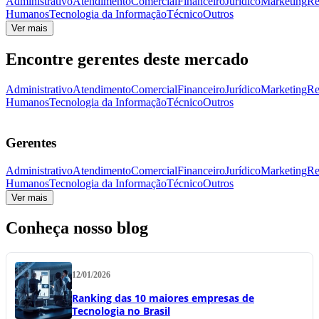
Administrativo
Atendimento
Comercial
Financeiro
Jurídico
Marketing
Re
Humanos
Tecnologia da Informação
Técnico
Outros
Ver mais
Encontre gerentes deste mercado
Administrativo
Atendimento
Comercial
Financeiro
Jurídico
Marketing
Re
Humanos
Tecnologia da Informação
Técnico
Outros
Gerentes
Administrativo
Atendimento
Comercial
Financeiro
Jurídico
Marketing
Re
Humanos
Tecnologia da Informação
Técnico
Outros
Ver mais
Conheça nosso blog
12/01/2026
Ranking das 10 maiores empresas de
Tecnologia no Brasil