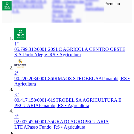
20
SLC AGRICOLA
2900 - Chacara das
6/00
Premium
CENTRO OESTE
Pedras, Porto
Agricultura
S.A.
Alegre - RS,
91.330-001
Porto Alegre, RS
1°
05.799.312/0001-20
SLC AGRICOLA CENTRO OESTE
S.A.
Porto Alegre, RS • Agricultura
2°
90.220.203/0001-86
IRMAOS STROBEL SA
Panambi, RS •
Agricultura
3°
00.417.158/0001-61
STROBEL SA AGRICULTURA E
PECUARIA
Panambi, RS • Agricultura
4°
92.007.459/0001-35
GRATO AGROPECUARIA
LTDA
Passo Fundo, RS • Agricultura