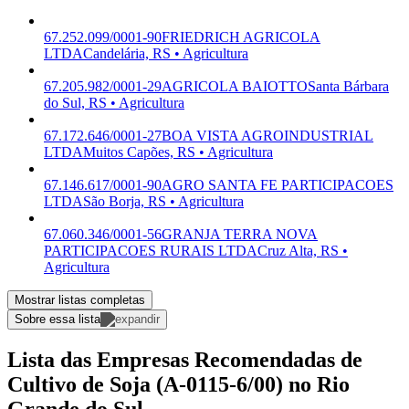
67.252.099/0001-90
FRIEDRICH AGRICOLA
LTDA
Candelária, RS • Agricultura
67.205.982/0001-29
AGRICOLA BAIOTTO
Santa Bárbara
do Sul, RS • Agricultura
67.172.646/0001-27
BOA VISTA AGROINDUSTRIAL
LTDA
Muitos Capões, RS • Agricultura
67.146.617/0001-90
AGRO SANTA FE PARTICIPACOES
LTDA
São Borja, RS • Agricultura
67.060.346/0001-56
GRANJA TERRA NOVA
PARTICIPACOES RURAIS LTDA
Cruz Alta, RS •
Agricultura
Mostrar listas completas
Sobre essa lista
Lista das Empresas Recomendadas de
Cultivo de Soja (A-0115-6/00) no Rio