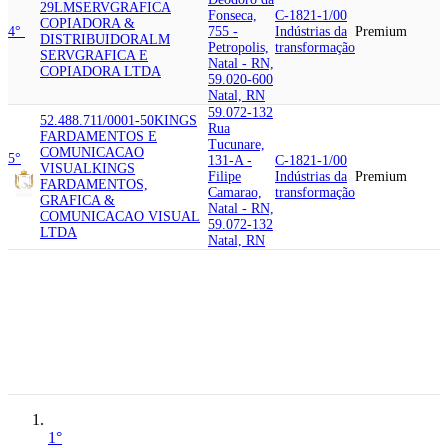
29
LMSERVGRAFICA
Fonseca,
C-1821-1/00
COPIADORA &
4°
755 -
Indústrias da
Premium
DISTRIBUIDORA
LM
Petropolis,
transformação
SERVGRAFICA E
Natal - RN,
COPIADORA LTDA
59.020-600
Natal, RN
59.072-132
52.488.711/0001-50
KINGS
Rua
FARDAMENTOS E
Tucunare,
COMUNICACAO
5°
131-A -
C-1821-1/00
VISUAL
KINGS
Filipe
Indústrias da
Premium
FARDAMENTOS,
Camarao,
transformação
GRAFICA &
Natal - RN,
COMUNICACAO VISUAL
59.072-132
LTDA
Natal, RN
59.037-060
Rua
Presidente
35.307.131/0001-
Jose Bento,
C-1821-1/00
6°
09
GRAFICA MODERNA
718 -
Indústrias da
Premium
LTDA
Alecrim,
transformação
Natal - RN,
59.037-060
Natal, RN
1°