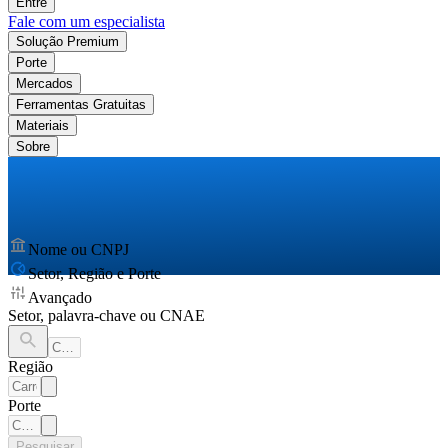
Entre
Fale com um especialista
Solução Premium
Porte
Mercados
Ferramentas Gratuitas
Materiais
Sobre
Nome ou CNPJ
Setor, Região e Porte
Avançado
Setor, palavra-chave ou CNAE
Região
Porte
Pesquisar