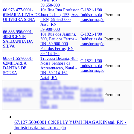
Natal, RN
59.650-000
66.973.477/0001-
10a Rua Rua Professor
C-1821-1/00
61
MARIA LIVIA DE
Joao Jacinto, 153, Assu
Indústrias da
Premium
OLIVEIRA SENA
- RN, 59.650-000
transformação
Assu, RN
59.900-000
66.886.956/0001-
10a Rua dos Jasmins,
C-1821-1/00
40
EUGENIR
300, Pau dos Ferros -
Indústrias da
Premium
SALDANHA DA
RN, 59.900-000
transformação
SILVA
Pau dos Ferros, RN
59.114-162
66.671.557/0001-
Travessa Betania, 48 -
C-1821-1/00
62
MIKARLA
Nossa Senhora da
Indústrias da
Premium
DANTAS DE
Apresentacao, Natal -
transformação
SOUZA
RN, 59.114-162
Natal, RN
59.094-070
Rua Cabo do Bacopari,
67.127.560/0001-
C-1821-1/00
2086 - Ponta Negra,
82
KELLY YUMI
Indústrias da
Premium
Natal - RN, 59.094-
INAGAKI
transformação
070
Natal, RN
67.127.560/0001-82
KELLY YUMI INAGAKI
Natal, RN •
Indústrias da transformação