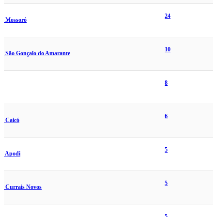
24
Mossoró
10
São Gonçalo do Amarante
8
6
Caicó
5
Apodi
5
Currais Novos
5