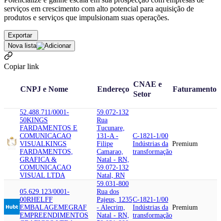
serviços em crescimento com alto potencial para aquisição de
produtos e serviços que impulsionam suas operações.
Exportar
Nova lista
Copiar link
CNAE e
CNPJ e Nome
Endereço
Faturamento
Setor
52.488.711/0001-
59.072-132
50
KINGS
Rua
FARDAMENTOS E
Tucunare,
COMUNICACAO
131-A -
C-1821-1/00
VISUAL
KINGS
Filipe
Indústrias da
Premium
FARDAMENTOS,
Camarao,
transformação
GRAFICA &
Natal - RN,
COMUNICACAO
59.072-132
VISUAL LTDA
Natal, RN
59.031-800
05.629.123/0001-
Rua dos
00
RHELFF
Pajeus, 1235
C-1821-1/00
EMBALAGEM
EGRAF
- Alecrim,
Indústrias da
Premium
EMPREENDIMENTOS
Natal - RN,
transformação