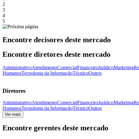
2
3
4
5
Encontre decisores deste mercado
Encontre diretores deste mercado
Administrativo
Atendimento
Comercial
Financeiro
Jurídico
Marketing
Re
Humanos
Tecnologia da Informação
Técnico
Outros
Diretores
Administrativo
Atendimento
Comercial
Financeiro
Jurídico
Marketing
Re
Humanos
Tecnologia da Informação
Técnico
Outros
Ver mais
Encontre gerentes deste mercado