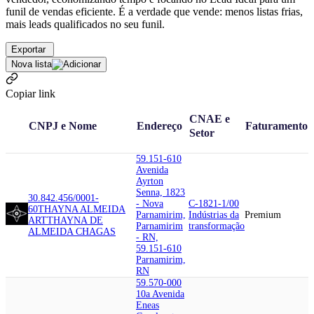
funil de vendas eficiente. É a verdade que vende: menos listas frias,
mais leads qualificados no seu funil.
Exportar
Nova lista
Copiar link
CNAE e
CNPJ e Nome
Endereço
Faturamento
Setor
59.151-610
Avenida
Ayrton
Senna, 1823
30.842.456/0001-
- Nova
C-1821-1/00
60
THAYNA ALMEIDA
Parnamirim,
Indústrias da
Premium
ART
THAYNA DE
Parnamirim
transformação
ALMEIDA CHAGAS
- RN,
59.151-610
Parnamirim,
RN
59.570-000
10a Avenida
Eneas