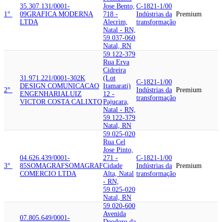
35.307.131/0001-
Jose Bento,
C-1821-1/00
1°
09
GRAFICA MODERNA
718 -
Indústrias da
Premium
LTDA
Alecrim,
transformação
Natal - RN,
59.037-060
Natal, RN
59.122-379
Rua Erva
Cidreira
31.971.221/0001-30
2K
(Lot
C-1821-1/00
DESIGN COMUNICACAO
Itamarati)
2°
Indústrias da
Premium
ENGENHARIA
LUIZ
12 -
transformação
VICTOR COSTA CALIXTO
Pajucara,
Natal - RN,
59.122-379
Natal, RN
59.025-020
Rua Cel
Jose Pinto,
04.626.439/0001-
271 -
C-1821-1/00
3°
85
SOMAGRAF
SOMAGRAF
Cidade
Indústrias da
Premium
COMERCIO LTDA
Alta, Natal
transformação
- RN,
59.025-020
Natal, RN
59.020-600
Avenida
07.805.649/0001-
Deodoro da