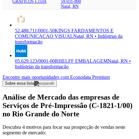
GRAFICOS LTDA
59.031-800
Natal, RN
52.488.711/0001-50
KINGS FARDAMENTOS E
COMUNICACAO VISUAL
Natal, RN • Indústrias da
transformação
05.629.123/0001-00
RHELFF EMBALAGEM
Natal, RN •
Indústrias da transformação
Encontre mais oportunidades com Econodata Premium
Sobre essa lista
Análise de Mercado das empresas de
Serviços de Pré-Impressão (C-1821-1/00)
no Rio Grande do Norte
Descubra 4 motivos para focar sua prospecção de vendas neste
segmento de mercado: