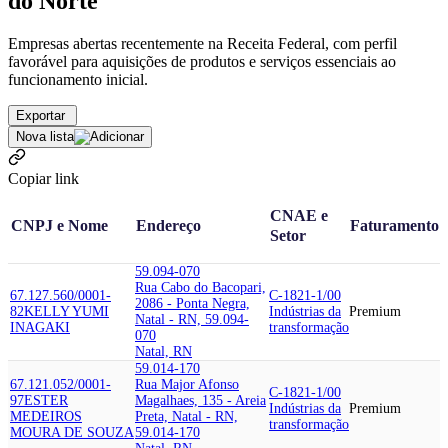
do Norte
Empresas abertas recentemente na Receita Federal, com perfil
favorável para aquisições de produtos e serviços essenciais ao
funcionamento inicial.
Exportar
Nova lista
Copiar link
CNAE e
CNPJ e Nome
Endereço
Faturamento
Setor
59.094-070
Rua Cabo do Bacopari,
67.127.560/0001-
C-1821-1/00
2086 - Ponta Negra,
82
KELLY YUMI
Indústrias da
Premium
Natal - RN, 59.094-
INAGAKI
transformação
070
Natal, RN
59.014-170
67.121.052/0001-
Rua Major Afonso
C-1821-1/00
97
ESTER
Magalhaes, 135 - Areia
Indústrias da
Premium
MEDEIROS
Preta, Natal - RN,
transformação
MOURA DE SOUZA
59.014-170