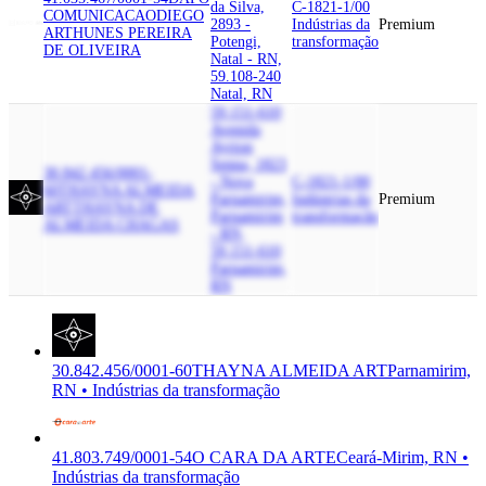
da Silva,
C-1821-1/00
COMUNICACAO
DIEGO
2893 -
Indústrias da
Premium
ARTHUNES PEREIRA
Potengi,
transformação
DE OLIVEIRA
Natal - RN,
59.108-240
Natal, RN
59.151-610
Avenida
Ayrton
Senna, 1823
30.842.456/0001-
- Nova
C-1821-1/00
60
THAYNA ALMEIDA
Parnamirim,
Indústrias da
Premium
ART
THAYNA DE
Parnamirim
transformação
ALMEIDA CHAGAS
- RN,
59.151-610
Parnamirim,
RN
30.842.456/0001-60
THAYNA ALMEIDA ART
Parnamirim,
RN • Indústrias da transformação
41.803.749/0001-54
O CARA DA ARTE
Ceará-Mirim, RN •
Indústrias da transformação