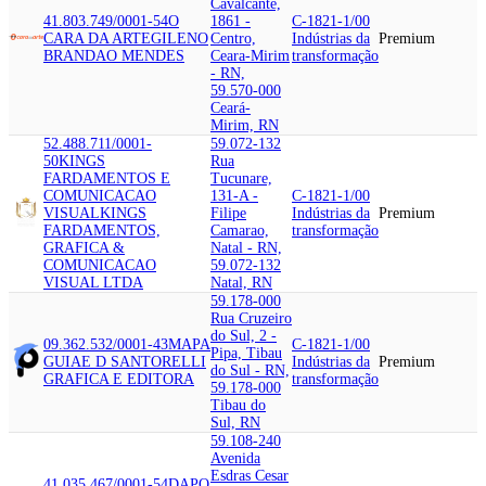
Cavalcante,
41.803.749/0001-54
O
1861 -
C-1821-1/00
CARA DA ARTE
GILENO
Centro,
Indústrias da
Premium
BRANDAO MENDES
Ceara-Mirim
transformação
- RN,
59.570-000
Ceará-
Mirim, RN
52.488.711/0001-
59.072-132
50
KINGS
Rua
FARDAMENTOS E
Tucunare,
COMUNICACAO
131-A -
C-1821-1/00
VISUAL
KINGS
Filipe
Indústrias da
Premium
FARDAMENTOS,
Camarao,
transformação
GRAFICA &
Natal - RN,
COMUNICACAO
59.072-132
VISUAL LTDA
Natal, RN
59.178-000
Rua Cruzeiro
do Sul, 2 -
09.362.532/0001-43
MAPA
C-1821-1/00
Pipa, Tibau
GUIA
E D SANTORELLI
Indústrias da
Premium
do Sul - RN,
GRAFICA E EDITORA
transformação
59.178-000
Tibau do
Sul, RN
59.108-240
Avenida
Esdras Cesar
41.035.467/0001-54
DAPO