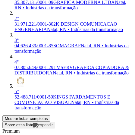
35.307.131/0001-09
GRAFICA MODERNA LTDA
Natal,
RN • Indústrias da transformação
2°
31.971.221/0001-30
2K DESIGN COMUNICACAO
ENGENHARIA
Natal, RN • Indústrias da transformação
3°
04.626.439/0001-85
SOMAGRAF
Natal, RN • Indústrias da
transformação
4°
07.805.649/0001-29
LMSERVGRAFICA COPIADORA &
DISTRIBUIDORA
Natal, RN • Indústrias da transformação
5°
52.488.711/0001-50
KINGS FARDAMENTOS E
COMUNICACAO VISUAL
Natal, RN • Indústrias da
transformação
Mostrar listas completas
Sobre essa lista
Premium