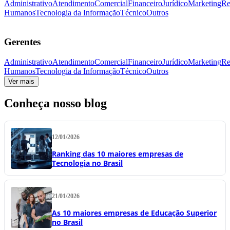
Administrativo
Atendimento
Comercial
Financeiro
Jurídico
Marketing
Re
Humanos
Tecnologia da Informação
Técnico
Outros
Gerentes
Administrativo
Atendimento
Comercial
Financeiro
Jurídico
Marketing
Re
Humanos
Tecnologia da Informação
Técnico
Outros
Ver mais
Conheça nosso blog
12/01/2026
Ranking das 10 maiores empresas de
Tecnologia no Brasil
21/01/2026
As 10 maiores empresas de Educação Superior
no Brasil