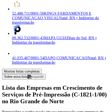
52.488.711/0001-50
KINGS FARDAMENTOS E
COMUNICACAO VISUAL
Natal, RN • Indústrias da
transformação
09.362.532/0001-43
MAPA GUIA
Tibau do Sul, RN •
Indústrias da transformação
41.035.467/0001-54
DAPO COMUNICACAO
Natal, RN •
Indústrias da transformação
Mostrar listas completas
Sobre essa lista
Lista das Empresas em Crescimento de
Serviços de Pré-Impressão (C-1821-1/00)
no Rio Grande do Norte
Potencialize e ganhe escala em sua prospecção com empresas de