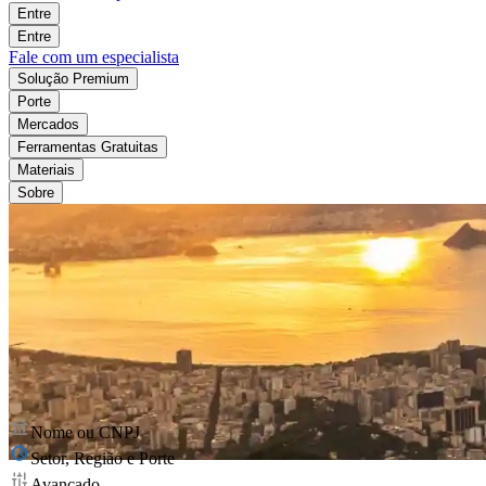
Entre
Entre
Fale com um especialista
Solução Premium
Porte
Mercados
Ferramentas Gratuitas
Materiais
Sobre
Nome ou CNPJ
Setor, Região e Porte
Avançado