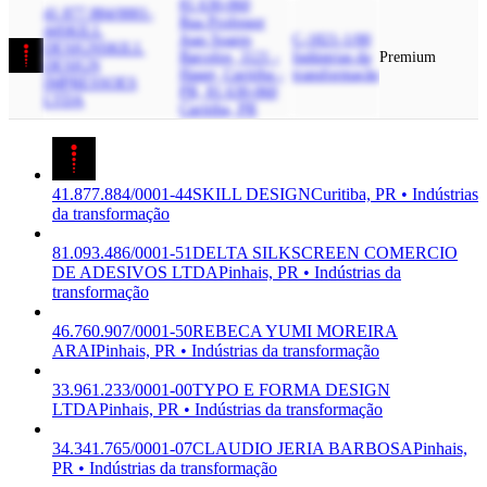
81.630-060
41.877.884/0001-
Rua Professor
44
SKILL
Joao Soares
C-1821-1/00
DESIGN
SKILL
Barcelos, 1121 -
Indústrias da
Premium
DESIGN
Hauer, Curitiba -
transformação
IMPRESSOES
PR, 81.630-060
LTDA
Curitiba, PR
41.877.884/0001-44
SKILL DESIGN
Curitiba, PR • Indústrias
da transformação
81.093.486/0001-51
DELTA SILKSCREEN COMERCIO
DE ADESIVOS LTDA
Pinhais, PR • Indústrias da
transformação
46.760.907/0001-50
REBECA YUMI MOREIRA
ARAI
Pinhais, PR • Indústrias da transformação
33.961.233/0001-00
TYPO E FORMA DESIGN
LTDA
Pinhais, PR • Indústrias da transformação
34.341.765/0001-07
CLAUDIO JERIA BARBOSA
Pinhais,
PR • Indústrias da transformação