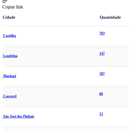
Copiar link
Cidade
Quantidade
703
Curitiba
147
Londrina
107
Maringá
60
Cascavel
53
São José dos Pinhais