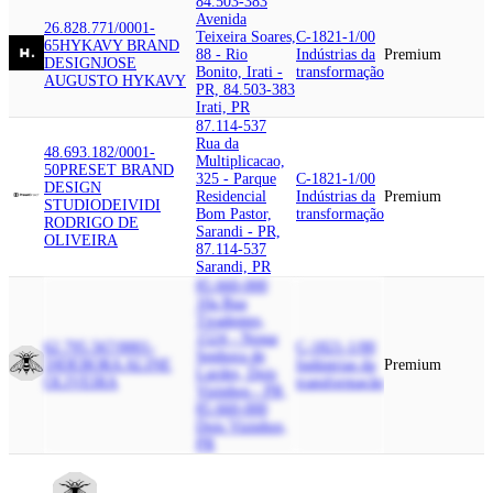
84.503-383
Avenida
26.828.771/0001-
Teixeira Soares,
C-1821-1/00
65
HYKAVY BRAND
88 - Rio
Indústrias da
Premium
DESIGN
JOSE
Bonito, Irati -
transformação
AUGUSTO HYKAVY
PR, 84.503-383
Irati, PR
87.114-537
Rua da
48.693.182/0001-
Multiplicacao,
50
PRESET BRAND
325 - Parque
C-1821-1/00
DESIGN
Residencial
Indústrias da
Premium
STUDIO
DEIVIDI
Bom Pastor,
transformação
RODRIGO DE
Sarandi - PR,
OLIVEIRA
87.114-537
Sarandi, PR
85.660-000
10a Rua
Tiradentes,
1524 - Nossa
62.795.567/0001-
C-1821-1/00
Senhora de
59
DEBORA ALINE
Indústrias da
Premium
Lurdes, Dois
OLIVEIRA
transformação
Vizinhos - PR,
85.660-000
Dois Vizinhos,
PR