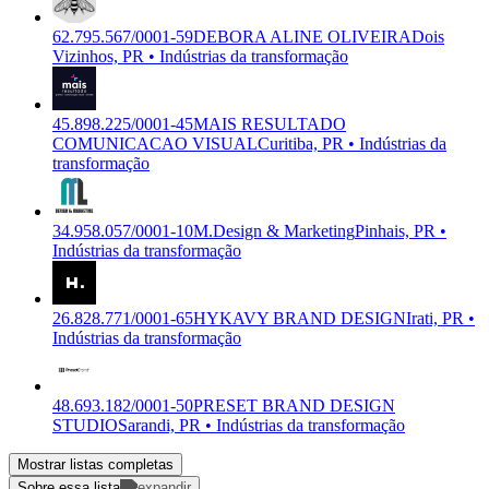
62.795.567/0001-59
DEBORA ALINE OLIVEIRA
Dois
Vizinhos, PR • Indústrias da transformação
45.898.225/0001-45
MAIS RESULTADO
COMUNICACAO VISUAL
Curitiba, PR • Indústrias da
transformação
34.958.057/0001-10
M.Design & Marketing
Pinhais, PR •
Indústrias da transformação
26.828.771/0001-65
HYKAVY BRAND DESIGN
Irati, PR •
Indústrias da transformação
48.693.182/0001-50
PRESET BRAND DESIGN
STUDIO
Sarandi, PR • Indústrias da transformação
Mostrar listas completas
Sobre essa lista