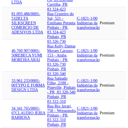
LTDA
Curitiba, PR
83.324-423
81.093.486/0001-
Rua Cruzeiro do
51
DELTA
Sul, 521 -
C-1821-1/00
SILKSCREEN
Emiliano Perneta,
Indústrias da
Premium
COMERCIO DE
Pinhais - PR,
transformação
ADESIVOS LTDA
83.324-423
Pinhais, PR
83.326-730
Rua Kelly Dantas
46.760.907/0001-
Moraes Cartaxo,
C-1821-1/00
50
REBECA YUMI
153 - Atuba,
Indústrias da
Premium
MOREIRA ARAI
Pinhais - PR,
transformação
83.326-730
Pinhais, PR
83.320-340
Rua Salgado
33.961.233/0001-
C-1821-1/00
Filho, 2100 -
00
TYPO E FORMA
Indústrias da
Premium
Pineville, Pinhais
DESIGN LTDA
transformação
- PR, 83.320-340
Pinhais, PR
83.322-310
Rua Rio Javari,
34.341.765/0001-
C-1821-1/00
758 - Weissopolis,
07
CLAUDIO JERIA
Indústrias da
Premium
Pinhais - PR,
BARBOSA
transformação
83.322-310
Pinhais, PR