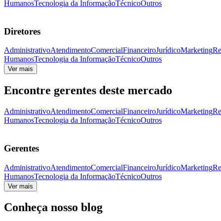
Humanos
Tecnologia da Informação
Técnico
Outros
Diretores
Administrativo
Atendimento
Comercial
Financeiro
Jurídico
Marketing
Re
Humanos
Tecnologia da Informação
Técnico
Outros
Ver mais
Encontre gerentes deste mercado
Administrativo
Atendimento
Comercial
Financeiro
Jurídico
Marketing
Re
Humanos
Tecnologia da Informação
Técnico
Outros
Gerentes
Administrativo
Atendimento
Comercial
Financeiro
Jurídico
Marketing
Re
Humanos
Tecnologia da Informação
Técnico
Outros
Ver mais
Conheça nosso blog