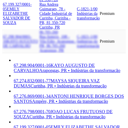
67.199.327/0001-
Rua Andrea
05
EMILY
Guimaraes, 78 -
C-1821-1/00
ELIZABETHE
Cidade Industrial de
Indústrias da
Premium
SALVADOR DE
Curitiba, Curitiba -
transformação
SOUZA
PR, 81.350-720
Curitiba, PR
86.705-260
67.298.904/0001-
Rua Apterix, 108 -
C-1821-1/00
16
KAYO AUGUSTO
Vila Edio, Arapongas -
Indústrias da
Premium
DE CARVALHO
PR, 86.705-260
transformação
Arapongas, PR
67.298.904/0001-16
KAYO AUGUSTO DE
CARVALHO
Arapongas, PR • Indústrias da transformação
67.274.832/0001-77
MAYSA SIQUEIRA VAZ
DUMAS
Curitiba, PR • Indústrias da transformação
67.276.869/0001-34
ANTONI HENRIQUE BORGES DOS
SANTOS
Ampére, PR • Indústrias da transformação
67.276.798/0001-70
JOAO LUCAS FRUTUOSO DE
SOUZA
Curitiba, PR • Indústrias da transformação
67.199.327/0001-05
EMILY ELIZABETHE SALVADOR