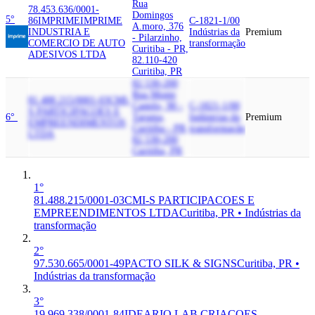
Rua
78.453.636/0001-
Domingos
5°
86
IMPRIME
IMPRIME
C-1821-1/00
A.moro, 376
INDUSTRIA E
Indústrias da
Premium
- Pilarzinho,
COMERCIO DE AUTO
transformação
Curitiba - PR,
ADESIVOS LTDA
82.110-420
Curitiba, PR
82.530-200
Rua Monte
81.488.215/0001-03
CMI-
Castelo, 90 -
C-1821-1/00
S PARTICIPACOES E
6°
Taruma,
Indústrias da
Premium
EMPREENDIMENTOS
Curitiba - PR,
transformação
LTDA
82.530-200
Curitiba, PR
1°
81.488.215/0001-03
CMI-S PARTICIPACOES E
EMPREENDIMENTOS LTDA
Curitiba, PR • Indústrias da
transformação
2°
97.530.665/0001-49
PACTO SILK & SIGNS
Curitiba, PR •
Indústrias da transformação
3°
19.969.338/0001-84
IDEARIO LAB CRIACOES