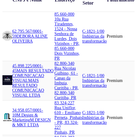
Setor
85.660-000
10a Rua
Tiradentes,
1524 - Nossa
62.795.567/0001-
C-1821-1/00
Senhora de
59
DEBORA ALINE
Indústrias da
Premium
Lurdes, Dois
OLIVEIRA
transformação
Vizinhos - PR,
85.660-000
Dois Vizinhos,
PR
82.800-340
45.898.225/0001-
Rua Nicolau
45
MAIS RESULTADO
Gulbino, 61 -
COMUNICACAO
C-1821-1/00
Capao da
VISUAL
MAIS
Indústrias da
Premium
Imbuia,
RESULTADO
transformação
Curitiba - PR,
COMUNICACAO
82.800-340
VISUAL LTDA
Curitiba, PR
83.324-227
Rua Uniflor,
34.958.057/0001-
610 - Emiliano
C-1821-1/00
10
M.Design &
Perneta, Pinhais
Indústrias da
Premium
Marketing
M.DESIGN
- PR, 83.324-
transformação
& MKT LTDA
227
Pinhais, PR