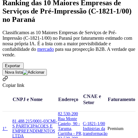
Ranking das 10 Maiores Empresas de
Serviços de Pré-Impressão (C-1821-1/00)
no Paraná
Classificamos as 10 Maiores Empresas de Serviços de Pré-
Impressão (C-1821-1/00) no Paraná por faturamento estimado com
nossa própria IA. É a lista com a maior previsibilidade e
confiabilidade
do
mercado
para sua prospecção B2B. A verdade que
vende.
Exportar
Nova lista
Copiar link
CNAE e
CNPJ e Nome
Endereço
Faturamento
Setor
82.530-200
Rua Monte
81.488.215/0001-03
CMI-
Castelo, 90 -
C-1821-1/00
S PARTICIPACOES E
1°
Taruma,
Indústrias da
Premium
EMPREENDIMENTOS
Curitiba - PR,
transformação
LTDA