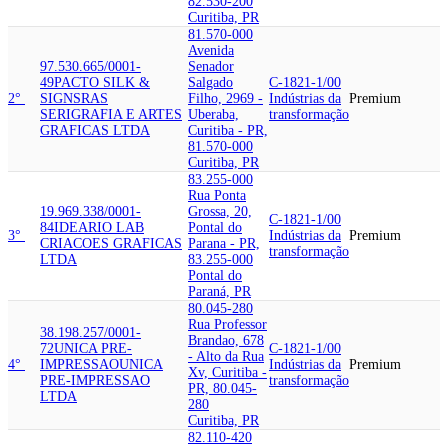
82.530-200
Curitiba, PR
81.570-000
Avenida
97.530.665/0001-
Senador
49
PACTO SILK &
Salgado
C-1821-1/00
2°
SIGNS
RAS
Filho, 2969 -
Indústrias da
Premium
SERIGRAFIA E ARTES
Uberaba,
transformação
GRAFICAS LTDA
Curitiba - PR,
81.570-000
Curitiba, PR
83.255-000
Rua Ponta
19.969.338/0001-
Grossa, 20,
C-1821-1/00
84
IDEARIO LAB
Pontal do
3°
Indústrias da
Premium
CRIACOES GRAFICAS
Parana - PR,
transformação
LTDA
83.255-000
Pontal do
Paraná, PR
80.045-280
Rua Professor
38.198.257/0001-
Brandao, 678
72
UNICA PRE-
C-1821-1/00
- Alto da Rua
4°
IMPRESSAO
UNICA
Indústrias da
Premium
Xv, Curitiba -
PRE-IMPRESSAO
transformação
PR, 80.045-
LTDA
280
Curitiba, PR
82.110-420