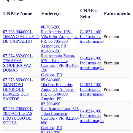
CNAE e
CNPJ e Nome
Endereço
Faturamento
Setor
86.705-260
67.298.904/0001-
Rua Apterix, 108 -
C-1821-1/00
16
KAYO AUGUSTO
Vila Edio, Arapongas -
Indústrias da
Premium
DE CARVALHO
PR, 86.705-260
transformação
Arapongas, PR
81.480-150
67.274.832/0001-
Rua Antonio Zanon,
C-1821-1/00
77
MAYSA
575 - Tatuquara,
Indústrias da
Premium
SIQUEIRA VAZ
Curitiba - PR, 81.480-
transformação
DUMAS
150
Curitiba, PR
67.276.869/0001-
85.640-000
34
ANTONI
10a Rua Reino dos
C-1821-1/00
HENRIQUE
Anjos, 51, Ampere -
Indústrias da
Premium
BORGES DOS
PR, 85.640-000
transformação
SANTOS
Ampére, PR
82.200-090
67.276.798/0001-
Rua Joao de Lara, 676
C-1821-1/00
70
JOAO LUCAS
- Sao Lourenco,
Indústrias da
Premium
FRUTUOSO DE
Curitiba - PR, 82.200-
transformação
SOUZA
090
Curitiba, PR
81.350-720