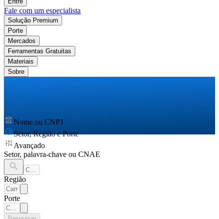
Entre
Fale com um especialista
Solução Premium
Porte
Mercados
Ferramentas Gratuitas
Materiais
Sobre
Nome ou CNPJ
Setor, Região e Porte
Avançado
Setor, palavra-chave ou CNAE
Região
Porte
Pesquisar