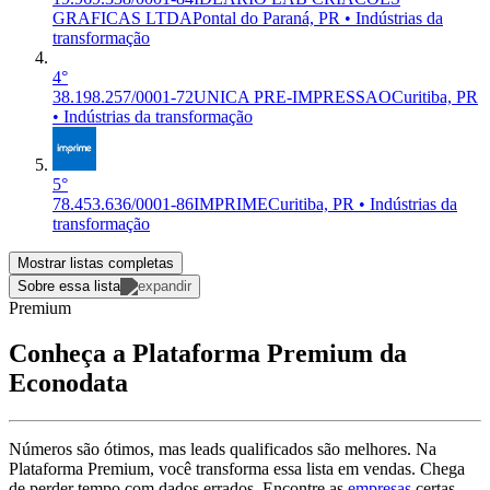
GRAFICAS LTDA
Pontal do Paraná, PR • Indústrias da
transformação
4°
38.198.257/0001-72
UNICA PRE-IMPRESSAO
Curitiba, PR
• Indústrias da transformação
5°
78.453.636/0001-86
IMPRIME
Curitiba, PR • Indústrias da
transformação
Mostrar listas completas
Sobre essa lista
Premium
Conheça a Plataforma Premium da
Econodata
Números são ótimos, mas leads qualificados são melhores. Na
Plataforma Premium, você transforma essa lista em vendas. Chega
de perder tempo com dados errados. Encontre as
empresas
certas,