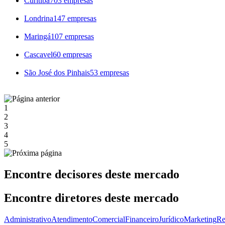
Curitiba
703 empresas
Londrina
147 empresas
Maringá
107 empresas
Cascavel
60 empresas
São José dos Pinhais
53 empresas
1
2
3
4
5
Encontre decisores deste mercado
Encontre diretores deste mercado
Administrativo
Atendimento
Comercial
Financeiro
Jurídico
Marketing
Re