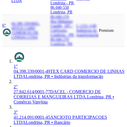
LTDA
Londrina - PR,
86.040-550
Londrina, PR
86.040-270
Rua Mahatma
04.398.339/0001-
6°
Gandhi, 205 -
C-1311-1/00
49
TEX CARD
California,
Indústrias da
Premium
COMERCIO DE
Londrina - PR,
transformação
LINHAS LTDA
86.040-270
Londrina, PR
1°
04.398.339/0001-49
TEX CARD COMERCIO DE LINHAS
LTDA
Londrina, PR • Indústrias da transformação
2°
27.842.614/0001-77
DACEL - COMERCIO DE
CORREIAS E MANGUEIRAS LTDA.
Londrina, PR •
Comércio Varejista
3°
41.214.091/0001-45
ANCIOTO PARTICIPACOES
LTDA
Londrina, PR • Bancário