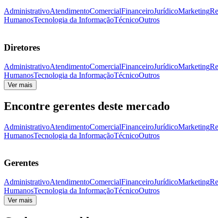
Administrativo
Atendimento
Comercial
Financeiro
Jurídico
Marketing
Re
Humanos
Tecnologia da Informação
Técnico
Outros
Diretores
Administrativo
Atendimento
Comercial
Financeiro
Jurídico
Marketing
Re
Humanos
Tecnologia da Informação
Técnico
Outros
Ver mais
Encontre gerentes deste mercado
Administrativo
Atendimento
Comercial
Financeiro
Jurídico
Marketing
Re
Humanos
Tecnologia da Informação
Técnico
Outros
Gerentes
Administrativo
Atendimento
Comercial
Financeiro
Jurídico
Marketing
Re
Humanos
Tecnologia da Informação
Técnico
Outros
Ver mais