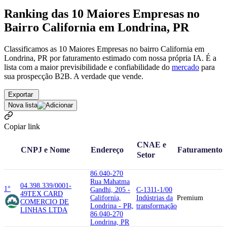
Ranking das 10 Maiores Empresas no
Bairro California em Londrina, PR
Classificamos as 10 Maiores Empresas no bairro California em
Londrina, PR por faturamento estimado com nossa própria IA. É a
lista com a maior previsibilidade e confiabilidade
do
mercado
para
sua prospecção B2B. A verdade que vende.
Exportar
Nova lista
Copiar link
CNAE e
CNPJ e Nome
Endereço
Faturamento
Setor
86.040-270
Rua Mahatma
04.398.339/0001-
1°
Gandhi, 205 -
C-1311-1/00
49
TEX CARD
California,
Indústrias da
Premium
COMERCIO DE
Londrina - PR,
transformação
LINHAS LTDA
86.040-270
Londrina, PR