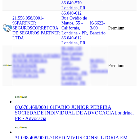
86.040-570
Londrina, PR
86.040-612
21.556.058/0001-
Rua Ovidio de
96
PARTNER
Mattos, 55 -
K-6622-
SEGUROS
CORRETORA
California,
3/00
Premium
DE SEGUROS PARTNER
Londrina - PR,
Bancário
LTDA
86.040-612
Londrina, PR
86.040-150
Rua Capitao
60.678.468/0001-61
FABIO
Joao Busse,
JUNIOR PEREIRA
M-6911-
1169 -
SOCIEDADE
7/01
Premium
California,
INDIVIDUAL DE
Advocacia
Londrina - PR,
ADVOCACIA
86.040-150
Londrina, PR
60.678.468/0001-61
FABIO JUNIOR PEREIRA
SOCIEDADE INDIVIDUAL DE ADVOCACIA
Londrina,
PR • Advocacia
31.098.408/0001-71
REDIVIVUS CONSULTORIA EM