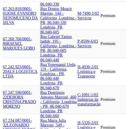
86.040-330
67.263.810/0001-
Rua Doutor Moacir
01
JOSE EVANDRO
Martins, 144 -
M-7490-1/02
Premium
NEPOMUCENO DA
California, Londrina -
Serviços
SILVA
PR, 86.040-330
Londrina, PR
86.040-605
Rua Gabriel Tanios
67.260.766/0001-
Iasbik, 195 -
P-8599-6/03
86
RAFAEL
Premium
California, Londrina -
Serviços
MARQUES GOBO
PR, 86.040-605
Londrina, PR
86.040-440
Rua Yonessaqui Ueda,
67.242.923/0001-
H-4930-2/01
119 - California,
20
ALS LOGISTICA
Logística e
Premium
Londrina - PR,
LTDA
Transporte
86.040-440
Londrina, PR
86.040-670
67.247.590/0001-
Rua Domingos
C-1091-1/02
22
DEBORA
Antonio Marroni, 460
Indústrias da
Premium
CRISTINA PRADO
- California, Londrina
transformação
MORENO
- PR, 86.040-670
Londrina, PR
86.040-660
67.234.087/0001-
Rua Maria Julia
H-5320-2/01
32
LEONARDO
Marroni, 549 -
Logística e
Premium