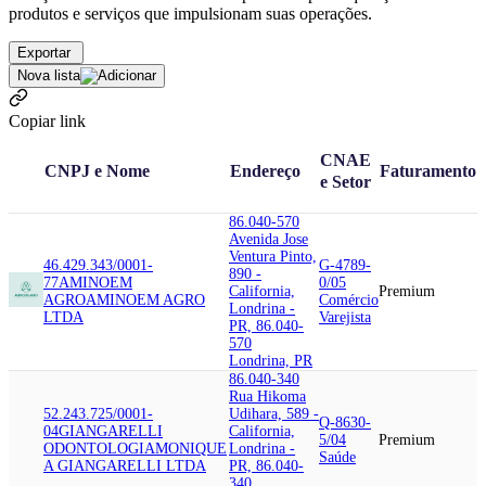
produtos e serviços que impulsionam suas operações.
Exportar
Nova lista
Copiar link
CNAE
CNPJ e Nome
Endereço
Faturamento
e Setor
86.040-570
Avenida Jose
Ventura Pinto,
46.429.343/0001-
G-4789-
890 -
77
AMINOEM
0/05
California,
Premium
AGRO
AMINOEM AGRO
Comércio
Londrina -
LTDA
Varejista
PR, 86.040-
570
Londrina, PR
86.040-340
Rua Hikoma
52.243.725/0001-
Udihara, 589 -
Q-8630-
04
GIANGARELLI
California,
5/04
Premium
ODONTOLOGIA
MONIQUE
Londrina -
Saúde
A GIANGARELLI LTDA
PR, 86.040-
340