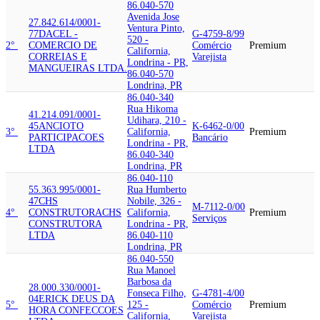
86.040-570
Avenida Jose
27.842.614/0001-
Ventura Pinto,
77
DACEL -
G-4759-8/99
520 -
2°
COMERCIO DE
Comércio
Premium
California,
CORREIAS E
Varejista
Londrina - PR,
MANGUEIRAS LTDA.
86.040-570
Londrina, PR
86.040-340
Rua Hikoma
41.214.091/0001-
Udihara, 210 -
45
ANCIOTO
K-6462-0/00
3°
California,
Premium
PARTICIPACOES
Bancário
Londrina - PR,
LTDA
86.040-340
Londrina, PR
86.040-110
55.363.995/0001-
Rua Humberto
47
CHS
Nobile, 326 -
M-7112-0/00
4°
CONSTRUTORA
CHS
California,
Premium
Serviços
CONSTRUTORA
Londrina - PR,
LTDA
86.040-110
Londrina, PR
86.040-550
Rua Manoel
Barbosa da
28.000.330/0001-
Fonseca Filho,
G-4781-4/00
04
ERICK DEUS DA
5°
125 -
Comércio
Premium
HORA CONFECCOES
California,
Varejista