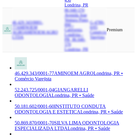
450
Londrina, PR
86.040-570
Avenida Jose
Ventura Pinto,
46.429.343/0001-
G-4789-
890 -
77
AMINOEM
0/05
California,
Premium
AGRO
AMINOEM AGRO
Comércio
Londrina -
LTDA
Varejista
PR, 86.040-
570
Londrina, PR
46.429.343/0001-77
AMINOEM AGRO
Londrina, PR •
Comércio Varejista
52.243.725/0001-04
GIANGARELLI
ODONTOLOGIA
Londrina, PR • Saúde
50.181.602/0001-60
INSTITUTO CONDUTA
ODONTOLOGIA E ESTETICA
Londrina, PR • Saúde
50.869.870/0001-70
SILVA LIMA ODONTOLOGIA
ESPECIALIZADA LTDA
Londrina, PR • Saúde