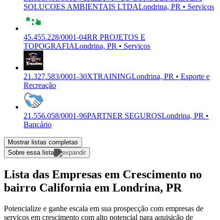
SOLUCOES AMBIENTAIS LTDA
Londrina, PR • Serviços
45.455.228/0001-04
RR PROJETOS E
TOPOGRAFIA
Londrina, PR • Serviços
21.327.583/0001-30
XTRAINING
Londrina, PR • Esporte e
Recreação
21.556.058/0001-96
PARTNER SEGUROS
Londrina, PR •
Bancário
Mostrar listas completas
Sobre essa lista
Lista das Empresas em Crescimento no
bairro California em Londrina, PR
Potencialize e ganhe escala em sua prospecção com empresas de
serviços em crescimento com alto potencial para aquisição de