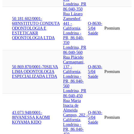
Londrina, PR
86.040-350
Rua Lázaro
50.181.602/0001-
Zamenhof,
60
INSTITUTO CONDUTA
441 -
Q-8630-
ODONTOLOGIA E
California,
5/04
Premium
ESTETICA
KR
Londrina -
Saúde
ODONTOLOGIA LTDA
PR, 86.040-
350
Londrina, PR
86.040-560
Rua Plácido
Carmagnani,
50.869.870/0001-70
SILVA
137 -
Q-8630-
LIMA ODONTOLOGIA
California,
5/04
Premium
ESPECIALIZADA LTDA
Londrina -
Saúde
PR, 86.040-
560
Londrina, PR
86.040-450
Rua Maria
Inacia de
Almeida
43.073.948/0001-
Q-8630-
Campos, 202 -
80
VANESSA KAOMI
5/04
Premium
California,
KOYAMA KIDO
Saúde
Londrina -
PR, 86.040-