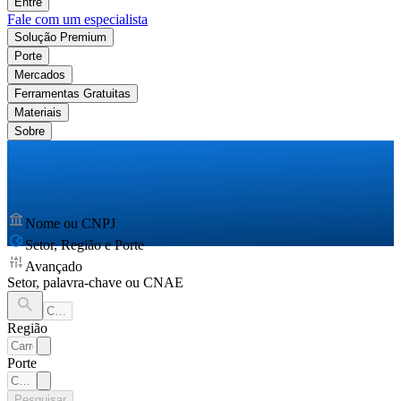
Entre
Fale com um especialista
Solução Premium
Porte
Mercados
Ferramentas Gratuitas
Materiais
Sobre
Nome ou CNPJ
Setor, Região e Porte
Avançado
Setor, palavra-chave ou CNAE
Região
Porte
Pesquisar