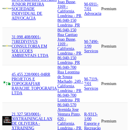
Joao Busse,
JUNIOR PEREIRA
M-6911-
1169 -
SOCIEDADE
7/01
Premium
California,
INDIVIDUAL DE
Advocacia
Londrina - PR,
ADVOCACIA
86.040-150
Londrina, PR
86.040-150
Rua Capitao
31.098.408/0001-
Joao Busse,
71
REDIVIVUS
M-7490-
1169 -
CONSULTORIA EM
1/99
Premium
California,
SOLUCOES
Serviços
Londrina - PR,
AMBIENTAIS LTDA
86.040-150
Londrina, PR
86.040-700
Rua Leontina
45.455.228/0001-04
RR
de Souza
PROJETOS E
M-7119-
Machado, 249 -
TOPOGRAFIA
R
7/01
Premium
California,
RAVACHE TOPOGRAFIA
Serviços
Londrina - PR,
LTDA
86.040-700
Londrina, PR
86.040-570
Avenida Jose
21.327.583/0001-
Ventura Pinto,
R-9313-
30
XTRAINING
ALLAN
620 -
1/00
Premium
DE OLIVEIRA -
California,
Esporte e
XTRAINING
Londrina - PR,
Recreação