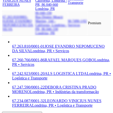
VINICIUS NUNES
California, Londrina -
Transporte
FERREIRA
PR, 86.040-660
Londrina, PR
86.040-330
67.263.810/0001-
Rua Doutor Moacir
01
JOSE EVANDRO
Martins, 144 -
M-7490-1/02
Premium
NEPOMUCENO DA
California, Londrina -
Serviços
SILVA
PR, 86.040-330
Londrina, PR
67.263.810/0001-01
JOSE EVANDRO NEPOMUCENO
DA SILVA
Londrina, PR • Serviços
67.260.766/0001-86
RAFAEL MARQUES GOBO
Londrina,
PR • Serviços
67.242.923/0001-20
ALS LOGISTICA LTDA
Londrina, PR •
Logística e Transporte
67.247.590/0001-22
DEBORA CRISTINA PRADO
MORENO
Londrina, PR • Indústrias da transformação
67.234.087/0001-32
LEONARDO VINICIUS NUNES
FERREIRA
Londrina, PR • Logística e Transporte