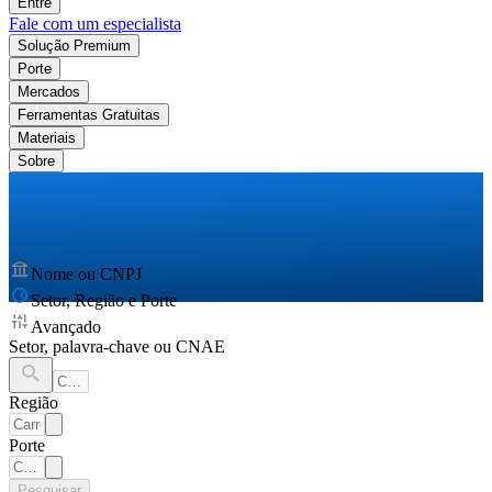
Entre
Fale com um especialista
Solução Premium
Porte
Mercados
Ferramentas Gratuitas
Materiais
Sobre
Nome ou CNPJ
Setor, Região e Porte
Avançado
Setor, palavra-chave ou CNAE
Região
Porte
Pesquisar