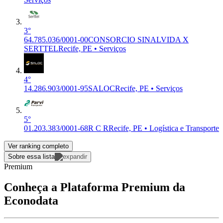
3°
64.785.036/0001-00
CONSORCIO SINALVIDA X
SERTTEL
Recife, PE • Serviços
4°
14.286.903/0001-95
SALOC
Recife, PE • Serviços
5°
01.203.383/0001-68
R C R
Recife, PE • Logística e Transporte
Ver ranking completo
Sobre essa lista
Premium
Conheça a Plataforma Premium da
Econodata