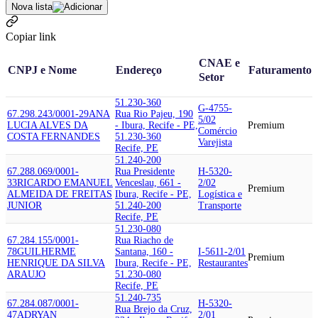
Nova lista
Copiar link
CNAE e
CNPJ e Nome
Endereço
Faturamento
Setor
51.230-360
G-4755-
67.298.243/0001-29
ANA
Rua Rio Pajeu, 190
5/02
LUCIA ALVES DA
- Ibura, Recife - PE,
Premium
Comércio
COSTA FERNANDES
51.230-360
Varejista
Recife, PE
51.240-200
67.288.069/0001-
Rua Presidente
H-5320-
33
RICARDO EMANUEL
Venceslau, 661 -
2/02
Premium
ALMEIDA DE FREITAS
Ibura, Recife - PE,
Logística e
JUNIOR
51.240-200
Transporte
Recife, PE
51.230-080
67.284.155/0001-
Rua Riacho de
78
GUILHERME
Santana, 160 -
I-5611-2/01
Premium
HENRIQUE DA SILVA
Ibura, Recife - PE,
Restaurantes
ARAUJO
51.230-080
Recife, PE
51.240-735
67.284.087/0001-
H-5320-
Rua Brejo da Cruz,
47
ADRYAN
2/01