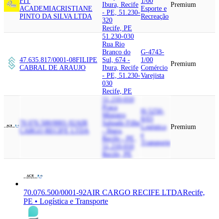
FIT
1/00
Ibura, Recife
Premium
ACADEMIA
CRISTIANE
Esporte e
- PE, 51.230-
PINTO DA SILVA LTDA
Recreação
320
Recife, PE
51.230-030
Rua Rio
Branco do
G-4743-
47.635.817/0001-08
FILIPE
Sul, 674 -
1/00
Premium
CABRAL DE ARAUJO
Ibura, Recife
Comércio
- PE, 51.230-
Varejista
030
Recife, PE
51.210-010
Praca
H-5250-
Ministro
8/03
70.076.500/0001-92
AIR
Salgado Filho
Logística
Premium
CARGO RECIFE LTDA
- Ibura,
e
Recife - PE,
Transporte
51.210-010
Recife, PE
70.076.500/0001-92
AIR CARGO RECIFE LTDA
Recife,
PE • Logística e Transporte