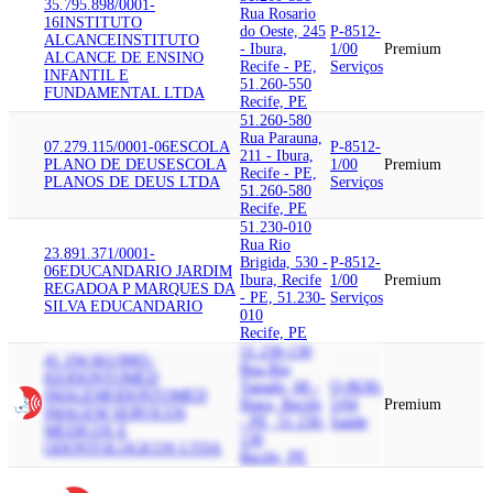
35.795.898/0001-
Rua Rosario
16
INSTITUTO
do Oeste, 245
P-8512-
ALCANCE
INSTITUTO
- Ibura,
1/00
Premium
ALCANCE DE ENSINO
Recife - PE,
Serviços
INFANTIL E
51.260-550
FUNDAMENTAL LTDA
Recife, PE
51.260-580
Rua Parauna,
07.279.115/0001-06
ESCOLA
P-8512-
211 - Ibura,
PLANO DE DEUS
ESCOLA
1/00
Premium
Recife - PE,
PLANOS DE DEUS LTDA
Serviços
51.260-580
Recife, PE
51.230-010
Rua Rio
23.891.371/0001-
Brigida, 530 -
P-8512-
06
EDUCANDARIO JARDIM
Ibura, Recife
1/00
Premium
REGADO
A P MARQUES DA
- PE, 51.230-
Serviços
SILVA EDUCANDARIO
010
Recife, PE
51.230-130
41.194.661/0001-
Rua Rio
82
ODONTOMED
Tapado, 68 -
Q-8630-
IMAGEM
ODONTOMED
Ibura, Recife
5/04
Premium
IMAGEM SERVICOS
- PE, 51.230-
Saúde
MEDICOS E
130
ODONTOLOGICOS LTDA
Recife, PE