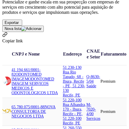
Potencialize e ganhe escala em sua prospecção com empresas de
serviços em crescimento com alto potencial para aquisição de
produtos e serviços que impulsionam suas operações.
Exportar
Nova lista
Copiar link
CNAE
CNPJ e Nome
Endereço
Faturamento
e Setor
51.230-130
41.194.661/0001-
Rua Rio
82
ODONTOMED
Tapado, 68 -
Q-8630-
IMAGEM
ODONTOMED
Ibura, Recife
5/04
Premium
IMAGEM SERVICOS
- PE, 51.230-
Saúde
MEDICOS E
130
ODONTOLOGICOS LTDA
Recife, PE
51.220-100
Rua Alhandra,
M-
65.780.075/0001-88
NOVA
170 - Ibura,
7020-
CONSULTORIA DE
Premium
Recife - PE,
4/00
NEGOCIOS LTDA
51.220-100
Serviços
Recife, PE
51.260-550