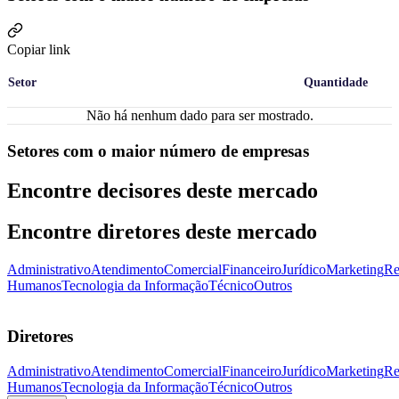
Copiar link
Setor
Quantidade
Não há nenhum dado para ser mostrado.
Setores com o maior número de empresas
Encontre decisores deste mercado
Encontre diretores deste mercado
Administrativo
Atendimento
Comercial
Financeiro
Jurídico
Marketing
Re
Humanos
Tecnologia da Informação
Técnico
Outros
Diretores
Administrativo
Atendimento
Comercial
Financeiro
Jurídico
Marketing
Re
Humanos
Tecnologia da Informação
Técnico
Outros