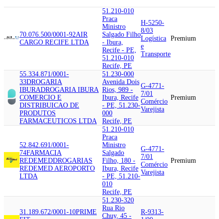
51.210-010
Praca
H-5250-
Ministro
8/03
70.076.500/0001-92
AIR
Salgado Filho
Logística
Premium
CARGO RECIFE LTDA
- Ibura,
e
Recife - PE,
Transporte
51.210-010
Recife, PE
55.334.871/0001-
51.230-000
33
DROGARIA
Avenida Dois
G-4771-
IBURA
DROGARIA IBURA
Rios, 989 -
7/01
COMERCIO E
Ibura, Recife
Premium
Comércio
DISTRIBUICAO DE
- PE, 51.230-
Varejista
PRODUTOS
000
FARMACEUTICOS LTDA
Recife, PE
51.210-010
Praca
52.842.691/0001-
Ministro
G-4771-
74
FARMACIA
Salgado
7/01
REDEMED
DROGARIAS
Filho, 180 -
Premium
Comércio
REDEMED AEROPORTO
Ibura, Recife
Varejista
LTDA
- PE, 51.210-
010
Recife, PE
51.230-320
Rua Rio
31.189.672/0001-10
PRIME
R-9313-
Chuy, 45 -