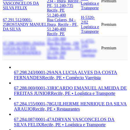
234 - Ibura, Recife -
Premium
VASCONCELOS DA
Logística e
PE, 51.240-735
SILVA FELIX
Transporte
Recife, PE
51.240-400
H-5320-
67.291.512/0001-
Rua Colares, 84 -
2/02
25
ROSTANDY MANUEL
Ibura, Recife - PE,
Premium
Logística e
DA SILVA
51.240-400
Transporte
Recife, PE
51.230-360
G-4755-
67.298.243/0001-29
ANA
Rua Rio Pajeu, 190
5/02
LUCIA ALVES DA
- Ibura, Recife - PE,
Premium
Comércio
COSTA FERNANDES
51.230-360
Varejista
Recife, PE
67.298.243/0001-29
ANA LUCIA ALVES DA COSTA
FERNANDES
Recife, PE • Comércio Varejista
67.288.069/0001-33
RICARDO EMANUEL ALMEIDA DE
FREITAS JUNIOR
Recife, PE • Logística e Transporte
67.284.155/0001-78
GUILHERME HENRIQUE DA SILVA
ARAUJO
Recife, PE • Restaurantes
67.284.087/0001-47
ADRYAN VASCONCELOS DA
SILVA FELIX
Recife, PE • Logística e Transporte