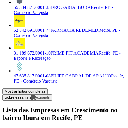
55.334.871/0001-33
DROGARIA IBURA
Recife, PE •
Comércio Varejista
52.842.691/0001-74
FARMACIA REDEMED
Recife, PE •
Comércio Varejista
31.189.672/0001-10
PRIME FIT ACADEMIA
Recife, PE •
Esporte e Recreação
47.635.817/0001-08
FILIPE CABRAL DE ARAUJO
Recife,
PE • Comércio Varejista
Mostrar listas completas
Sobre essa lista
Lista das Empresas em Crescimento no
bairro Ibura em Recife, PE