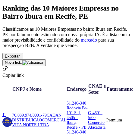
Ranking das 10 Maiores Empresas no
Bairro Ibura em Recife, PE
Classificamos as 10 Maiores Empresas no bairro Ibura em Recife,
PE por faturamento estimado com nossa própria IA. É a lista com a
maior previsibilidade e confiabilidade
do
mercado
para sua
prospecção B2B. A verdade que vende.
Exportar
Nova lista
Copiar link
CNAE e
CNPJ e Nome
Endereço
Faturamento
Setor
51.240-340
Rodovia Br-
101 Sul,
G-4691-
1°
70.089.974/0001-79
CADAN
4505 -
5/00
DISTRIBUICAO
COMERCIAL
Premium
Ibura,
Comércio
VITA NORTE LTDA
Recife - PE,
Atacadista
51.240-340