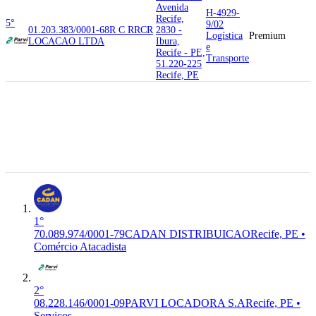
Avenida
H-4929-
Recife,
5°
9/02
01.203.383/0001-68
R C R
RCR
2830 -
Logística
Premium
LOCACAO LTDA
Ibura,
e
Recife - PE,
Transporte
51.220-225
Recife, PE
51.240-340
Rodovia Br-
101 Sul,
G-4691-
6°
70.089.974/0001-79
CADAN
4505 -
5/00
DISTRIBUICAO
COMERCIAL
Premium
Ibura,
Comércio
VITA NORTE LTDA
Recife - PE,
Atacadista
51.240-340
Recife, PE
1°
70.089.974/0001-79
CADAN DISTRIBUICAO
Recife, PE •
Comércio Atacadista
2°
08.228.146/0001-09
PARVI LOCADORA S.A
Recife, PE •
Serviços