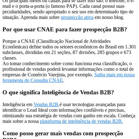
Os principais meios ou canais para se fazer isso são: o telefone, o e-
mail e o porta-a-porta (o famoso PAP). Cada canal possui suas
peculiaridades, sendo apropriado o seu uso em determinado tipo de
situação. Aprenda mais sobre
prospecção ativa
em nosso blog.
Por que usar CNAE para fazer prospecção B2B?
Porque a CNAE (Classificação Nacional de Atividades
Econômicas) define todos os setores econômicos do Brasil em 1.301
subclasses, divididas em 21 seções, 87 divisões, 285 grupos e 673
classes.
Ao tomar conhecimento sobre como funciona essa classificação, o
profissional de vendas poderá levantar informações como o total de
empresas de Comércio Varejista, por exemplo.
Saiba mais em nossa
ferramenta de Consulta CNAE
.
O que significa Inteligência de Vendas B2B?
Inteligência em
Vendas B2B
é usar tecnologias avançadas para
identificar o Lead Ideal com informações confiáveis e precisas,
otimizando sua estratégia de vendas com ganho em escala. Conheça
mais sobre a nossa
plataforma de inteligência de vendas B2B.
Como posso gerar mais vendas com prospecção