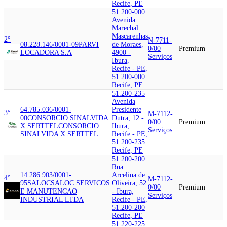
Recife, PE
51.200-000
Avenida
Marechal
Mascarenhas
2°
N-7711-
08.228.146/0001-09
PARVI
de Moraes,
0/00
Premium
LOCADORA S.A
4900 -
Serviços
Ibura,
Recife - PE,
51.200-000
Recife, PE
51.200-235
Avenida
64.785.036/0001-
Presidente
3°
M-7112-
00
CONSORCIO SINALVIDA
Dutra, 12 -
0/00
Premium
X SERTTEL
CONSORCIO
Ibura,
Serviços
SINALVIDA X SERTTEL
Recife - PE,
51.200-235
Recife, PE
51.200-200
Rua
14.286.903/0001-
Arcelina de
4°
M-7112-
95
SALOC
SALOC SERVICOS
Oliveira, 52
0/00
Premium
E MANUTENCAO
- Ibura,
Serviços
INDUSTRIAL LTDA
Recife - PE,
51.200-200
Recife, PE
51.220-225