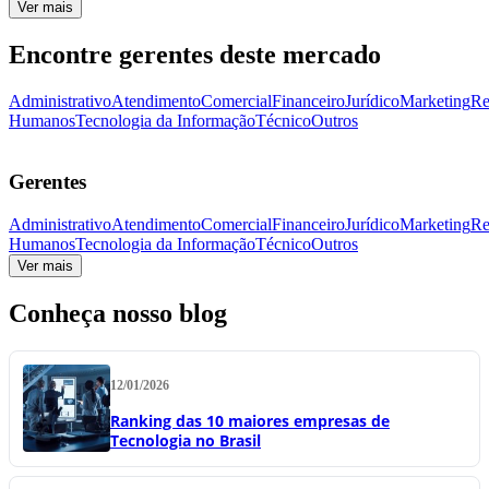
Ver mais
Encontre gerentes deste mercado
Administrativo
Atendimento
Comercial
Financeiro
Jurídico
Marketing
Re
Humanos
Tecnologia da Informação
Técnico
Outros
Gerentes
Administrativo
Atendimento
Comercial
Financeiro
Jurídico
Marketing
Re
Humanos
Tecnologia da Informação
Técnico
Outros
Ver mais
Conheça nosso blog
12/01/2026
Ranking das 10 maiores empresas de
Tecnologia no Brasil