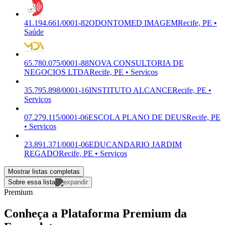
41.194.661/0001-82
ODONTOMED IMAGEM
Recife, PE •
Saúde
65.780.075/0001-88
NOVA CONSULTORIA DE
NEGOCIOS LTDA
Recife, PE • Serviços
35.795.898/0001-16
INSTITUTO ALCANCE
Recife, PE •
Serviços
07.279.115/0001-06
ESCOLA PLANO DE DEUS
Recife, PE
• Serviços
23.891.371/0001-06
EDUCANDARIO JARDIM
REGADO
Recife, PE • Serviços
Mostrar listas completas
Sobre essa lista
Premium
Conheça a Plataforma Premium da