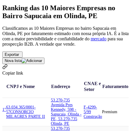
Ranking das 10 Maiores Empresas no
Bairro Sapucaia em Olinda, PE
Classificamos as 10 Maiores Empresas no bairro Sapucaia em
Olinda, PE por faturamento estimado com nossa própria IA. É a lista
com a maior previsibilidade e confiabilidade
do
mercado
para sua
prospecção B2B. A verdade que vende.
Exportar
Nova lista
Copiar link
CNAE e
CNPJ e Nome
Endereço
Faturamento
Setor
53.270-735
Avenida Pres
63.034.365/0001-
F-4299-
1°
Kennedy, 598 -
57
CONSORCIO
5/99
Premium
Sapucaia, Olinda -
MILAGRES PARTE II
Construção
PE, 53.270-735
Olinda, PE
53.270-735