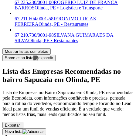
67.235.230/0001-00
ROGERIO LUIZ DE FRANCA
BARROS
Olinda, PE • Logística e Transporte
67.211.604/0001-58
JERONIMO LUCAS
FERREIRA
Olinda, PE • Restaurantes
67.210.730/0001-98
SILVANA GUIMARAES DA
SILVA
Olinda, PE • Restaurantes
Mostrar listas completas
Sobre essa lista
Lista das Empresas Recomendadas no
bairro Sapucaia em Olinda, PE
Lista de Empresas no Bairro Sapucaia em Olinda, PE recomendadas
pela Econodata, com informações confiáveis e precisas, pensada
para a rotina do vendedor, economizando tempo e focando no Lead
Ideal para um funil de vendas eficiente. É a verdade que vende:
menos listas frias, mais leads qualificados no seu funil.
Exportar
Nova lista