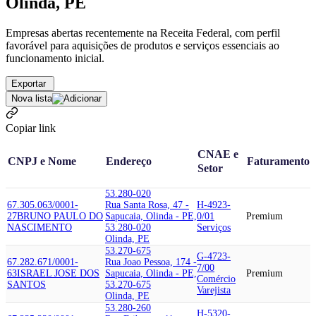
Olinda, PE
Empresas abertas recentemente na Receita Federal, com perfil
favorável para aquisições de produtos e serviços essenciais ao
funcionamento inicial.
Exportar
Nova lista
Copiar link
CNAE e
CNPJ e Nome
Endereço
Faturamento
Setor
53.280-020
67.305.063/0001-
Rua Santa Rosa, 47 -
H-4923-
27
BRUNO PAULO DO
Sapucaia, Olinda - PE,
0/01
Premium
NASCIMENTO
53.280-020
Serviços
Olinda, PE
53.270-675
G-4723-
67.282.671/0001-
Rua Joao Pessoa, 174 -
7/00
63
ISRAEL JOSE DOS
Sapucaia, Olinda - PE,
Premium
Comércio
SANTOS
53.270-675
Varejista
Olinda, PE
53.280-260
H-5320-