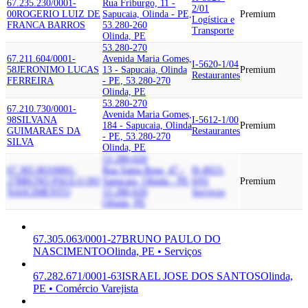
67.235.230/0001-
Rua Friburgo, 11 -
2/01
00
ROGERIO LUIZ DE
Sapucaia, Olinda - PE,
Premium
Logística e
FRANCA BARROS
53.280-260
Transporte
Olinda, PE
53.280-270
67.211.604/0001-
Avenida Maria Gomes,
I-5620-1/04
58
JERONIMO LUCAS
13 - Sapucaia, Olinda
Premium
Restaurantes
FERREIRA
- PE, 53.280-270
Olinda, PE
53.280-270
67.210.730/0001-
Avenida Maria Gomes,
98
SILVANA
I-5612-1/00
184 - Sapucaia, Olinda
Premium
GUIMARAES DA
Restaurantes
- PE, 53.280-270
SILVA
Olinda, PE
53.280-020
67.305.063/0001-
Rua Santa Rosa, 47 -
H-4923-
27
BRUNO PAULO DO
Sapucaia, Olinda - PE,
0/01
Premium
NASCIMENTO
53.280-020
Serviços
Olinda, PE
67.305.063/0001-27
BRUNO PAULO DO
NASCIMENTO
Olinda, PE • Serviços
67.282.671/0001-63
ISRAEL JOSE DOS SANTOS
Olinda,
PE • Comércio Varejista