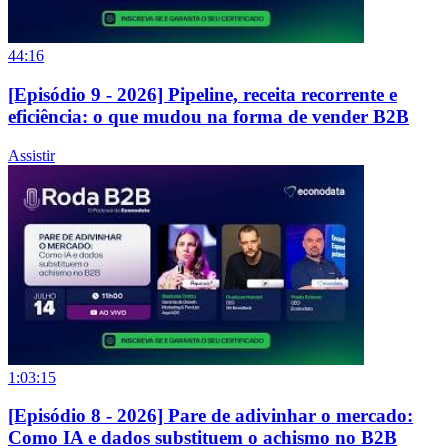
44:16
[Episódio 9 - 2026] Pipeline, receita recorrente e
eficiência: o que mudou na forma de vender B2B
Assistir
1:03:15
[Episódio 8 - 2026] Pare de adivinhar o mercado:
Como IA e dados substituem o achismo no B2B