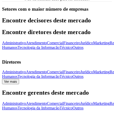
Setores com o maior número de empresas
Encontre decisores deste mercado
Encontre diretores deste mercado
Administrativo
Atendimento
Comercial
Financeiro
Jurídico
Marketing
Re
Humanos
Tecnologia da Informação
Técnico
Outros
Diretores
Administrativo
Atendimento
Comercial
Financeiro
Jurídico
Marketing
Re
Humanos
Tecnologia da Informação
Técnico
Outros
Ver mais
Encontre gerentes deste mercado
Administrativo
Atendimento
Comercial
Financeiro
Jurídico
Marketing
Re
Humanos
Tecnologia da Informação
Técnico
Outros