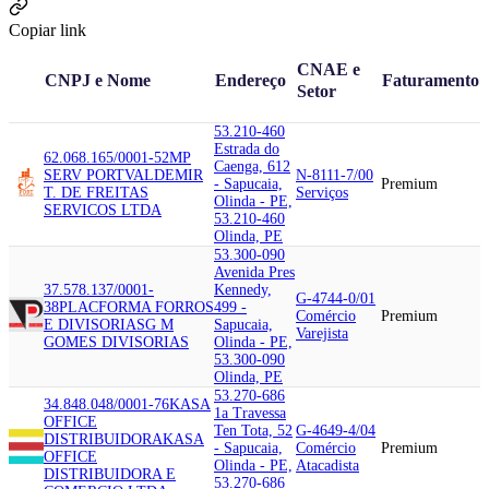
Copiar link
CNAE e
CNPJ e Nome
Endereço
Faturamento
Setor
53.210-460
Estrada do
62.068.165/0001-52
MP
Caenga, 612
SERV PORT
VALDEMIR
N-8111-7/00
- Sapucaia,
Premium
T. DE FREITAS
Serviços
Olinda - PE,
SERVICOS LTDA
53.210-460
Olinda, PE
53.300-090
Avenida Pres
37.578.137/0001-
Kennedy,
G-4744-0/01
38
PLACFORMA FORROS
499 -
Comércio
Premium
E DIVISORIAS
G M
Sapucaia,
Varejista
GOMES DIVISORIAS
Olinda - PE,
53.300-090
Olinda, PE
53.270-686
34.848.048/0001-76
KASA
1a Travessa
OFFICE
Ten Tota, 52
G-4649-4/04
DISTRIBUIDORA
KASA
- Sapucaia,
Comércio
Premium
OFFICE
Olinda - PE,
Atacadista
DISTRIBUIDORA E
53.270-686