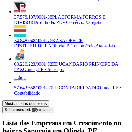
37.578.137/0001-38
PLACFORMA FORROS E
DIVISORIAS
Olinda, PE • Comércio Varejista
34.848.048/0001-76
KASA OFFICE
DISTRIBUIDORA
Olinda, PE • Comércio Atacadista
03.220.223/0001-52
EDUCANDARIO PRINCIPE DA
PAZ
Olinda, PE • Serviços
57.643.658/0001-39
LP CONTABILIDADE
Olinda, PE •
Contabilidade
Mostrar listas completas
Sobre essa lista
Lista das Empresas em Crescimento no
bairro Sapucaia em Olinda, PE