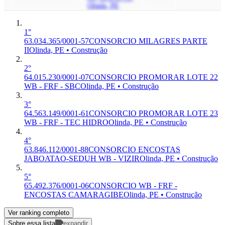
Olinda, PE
1°
63.034.365/0001-57
CONSORCIO MILAGRES PARTE
II
Olinda, PE • Construção
2°
64.015.230/0001-07
CONSORCIO PROMORAR LOTE 22
WB - FRF - SBC
Olinda, PE • Construção
3°
64.563.149/0001-61
CONSORCIO PROMORAR LOTE 23
WB - FRF - TEC HIDRO
Olinda, PE • Construção
4°
63.846.112/0001-88
CONSORCIO ENCOSTAS
JABOATAO-SEDUH WB - VIZIR
Olinda, PE • Construção
5°
65.492.376/0001-06
CONSORCIO WB - FRF -
ENCOSTAS CAMARAGIBE
Olinda, PE • Construção
Ver ranking completo
Sobre essa lista