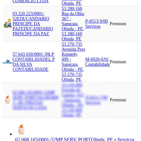
COMERCIO LTDA
Olinda, PE
53.280-160
03.220.223/0001-
Rua da Olha,
52
EDUCANDARIO
367 -
P-8513-9/00
PRINCIPE DA
Sapucaia,
Premium
Serviços
PAZ
EDUCANDARIO
Olinda - PE,
PRINCIPE DA PAZ
53.280-160
Olinda, PE
53.270-735
Avenida Pres
57.643.658/0001-39
LP
Kennedy,
CONTABILIDADE
L P
499 -
M-6920-6/01
Premium
DA SILVA
Sapucaia,
Contabilidade
CONTABILIDADE
Olinda - PE,
53.270-735
Olinda, PE
53.210-460
Estrada do
62.068.165/0001-52
MP
Caenga, 612
SERV PORT
VALDEMIR
N-8111-7/00
- Sapucaia,
Premium
T. DE FREITAS
Serviços
Olinda - PE,
SERVICOS LTDA
53.210-460
Olinda, PE
62.068.165/0001-52
MP SERV PORT
Olinda, PE • Serviços