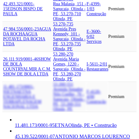
42.493.321/0001-
Rua Malasia, 151 -
F-4399-
15
EDSON BISPO DE
Sapucaia, Olinda -
1/03
Premium
PAULA
PE, 53.270-710
Construção
Olinda, PE
53.270-735
47.984.556/0001-23
AGUA
Avenida Pres
E-3600-
DA ROCHA
AGUA
Kennedy, 101 -
6/02
Premium
POTAVEL DA ROCHA
Sapucaia, Olinda -
Serviços
LTDA
PE, 53.270-735
Olinda, PE
53.280-270
26.111.919/0001-46
SHOW
Avenida Maria
DE BOLA
Gomes, 1220 -
I-5611-2/01
Premium
COUNTRY
ALMIR A.C.M.
Sapucaia, Olinda -
Restaurantes
SHOW DE BOLA LTDA
PE, 53.280-270
Olinda, PE
53.260-551
11.481.173/0001-
Avenida Senador
95
ETNA
ETNA
F-4120-
Nilo Coelho, 70 -
ENGENHARIA E
4/00
Premium
Sapucaia, Olinda -
TERRAPLENAGEM
Construção
PE, 53.260-551
NACIONAL LTDA
Olinda, PE
11.481.173/0001-95
ETNA
Olinda, PE • Construção
45.139.522/0001-07
ANTONIO MARCOS LOURENCO