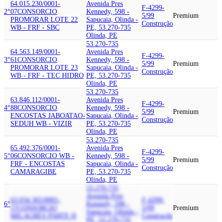
64.015.230/0001-
Avenida Pres
F-4299-
2°
07
CONSORCIO
Kennedy, 598 -
5/99
Premium
PROMORAR LOTE 22
Sapucaia, Olinda -
Construção
WB - FRF - SBC
PE, 53.270-735
Olinda, PE
53.270-735
64.563.149/0001-
Avenida Pres
F-4299-
3°
61
CONSORCIO
Kennedy, 598 -
5/99
Premium
PROMORAR LOTE 23
Sapucaia, Olinda -
Construção
WB - FRF - TEC HIDRO
PE, 53.270-735
Olinda, PE
53.270-735
63.846.112/0001-
Avenida Pres
F-4299-
4°
88
CONSORCIO
Kennedy, 598 -
5/99
Premium
ENCOSTAS JABOATAO-
Sapucaia, Olinda -
Construção
SEDUH WB - VIZIR
PE, 53.270-735
Olinda, PE
53.270-735
65.492.376/0001-
Avenida Pres
F-4299-
5°
06
CONSORCIO WB -
Kennedy, 598 -
5/99
Premium
FRF - ENCOSTAS
Sapucaia, Olinda -
Construção
CAMARAGIBE
PE, 53.270-735
Olinda, PE
53.270-735
Avenida Pres
63.034.365/0001-
F-4299-
6°
Kennedy, 598 -
57
CONSORCIO
5/99
Premium
Sapucaia, Olinda -
MILAGRES PARTE II
Construção
PE, 53.270-735