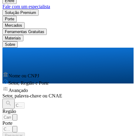
Entre
Fale com um especialista
Solução Premium
Porte
Mercados
Ferramentas Gratuitas
Materiais
Sobre
Nome ou CNPJ
Setor, Região e Porte
Avançado
Setor, palavra-chave ou CNAE
Região
Porte
Pesquisar