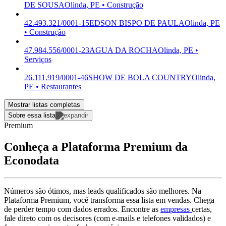
DE SOUSA
Olinda, PE • Construção
42.493.321/0001-15
EDSON BISPO DE PAULA
Olinda, PE
• Construção
47.984.556/0001-23
AGUA DA ROCHA
Olinda, PE •
Serviços
26.111.919/0001-46
SHOW DE BOLA COUNTRY
Olinda,
PE • Restaurantes
Mostrar listas completas
Sobre essa lista
Premium
Conheça a Plataforma Premium da
Econodata
Números são ótimos, mas leads qualificados são melhores. Na
Plataforma Premium, você transforma essa lista em vendas. Chega
de perder tempo com dados errados. Encontre as
empresas
certas,
fale direto com os decisores (com e-mails e telefones validados) e