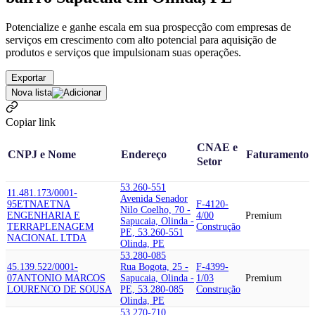
Potencialize e ganhe escala em sua prospecção com empresas de
serviços em crescimento com alto potencial para aquisição de
produtos e serviços que impulsionam suas operações.
Exportar
Nova lista
Copiar link
CNAE e
CNPJ e Nome
Endereço
Faturamento
Setor
53.260-551
11.481.173/0001-
Avenida Senador
95
ETNA
ETNA
F-4120-
Nilo Coelho, 70 -
ENGENHARIA E
4/00
Premium
Sapucaia, Olinda -
TERRAPLENAGEM
Construção
PE, 53.260-551
NACIONAL LTDA
Olinda, PE
53.280-085
45.139.522/0001-
Rua Bogota, 25 -
F-4399-
07
ANTONIO MARCOS
Sapucaia, Olinda -
1/03
Premium
LOURENCO DE SOUSA
PE, 53.280-085
Construção
Olinda, PE
53.270-710