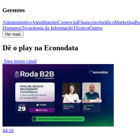
Gerentes
Administrativo
Atendimento
Comercial
Financeiro
Jurídico
Marketing
Re
Humanos
Tecnologia da Informação
Técnico
Outros
Ver mais
Dê o play na Econodata
Siga nosso canal
44:16