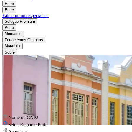
Entre
Entre
Fale com um especialista
Solução Premium
Porte
Mercados
Ferramentas Gratuitas
Materiais
Sobre
Nome ou CNPJ
Setor, Região e Porte
Avançado