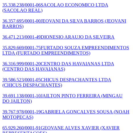
35.338.238/0001-06
SACOLAO ECONOMICO LTDA
(SACOLAO REAL)
36.357.695/0001-00
JEOVANI DA SILVA BARROS
(JEOVANI
BARROS)
36.471.213/0001-49
DIONESIO ARAUJO DA SILVEIRA
35.829.669/0001-75
FURTADO SOUZA EMPREENDIMENTOS
LTDA
(FURTADO EMPREENDIMENTOS)
36.316.999/0001-20
CENTRO DAS HAVAIANAS LTDA
(CENTRO DAS HAVAIANAS)
39.586.523/0001-05
CHICUS DESPACHANTES LTDA
(CHICUS DESPACHANTES)
39.691.138/0001-10
JAILTON PINTO FERREIRA
(MINGAU
DO JAILTON)
39.767.978/0001-19
GABRIELA GONCALVES SOUSA
(NOAH
MOTOPECAS)
65.929.260/0001-91
GEOVANE ALVES XAVIER
(XAVIER