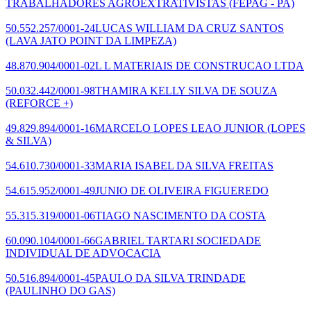
TRABALHADORES AGROEXTRATIVISTAS
(FEPAG - PA)
50.552.257/0001-24
LUCAS WILLIAM DA CRUZ SANTOS
(LAVA JATO POINT DA LIMPEZA)
48.870.904/0001-02
L L MATERIAIS DE CONSTRUCAO LTDA
50.032.442/0001-98
THAMIRA KELLY SILVA DE SOUZA
(REFORCE +)
49.829.894/0001-16
MARCELO LOPES LEAO JUNIOR
(LOPES
& SILVA)
54.610.730/0001-33
MARIA ISABEL DA SILVA FREITAS
54.615.952/0001-49
JUNIO DE OLIVEIRA FIGUEREDO
55.315.319/0001-06
TIAGO NASCIMENTO DA COSTA
60.090.104/0001-66
GABRIEL TARTARI SOCIEDADE
INDIVIDUAL DE ADVOCACIA
50.516.894/0001-45
PAULO DA SILVA TRINDADE
(PAULINHO DO GAS)