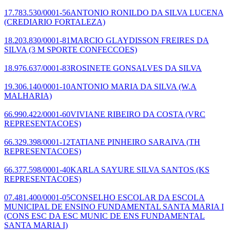
17.783.530/0001-56
ANTONIO RONILDO DA SILVA LUCENA
(CREDIARIO FORTALEZA)
18.203.830/0001-81
MARCIO GLAYDISSON FREIRES DA
SILVA
(3 M SPORTE CONFECCOES)
18.976.637/0001-83
ROSINETE GONSALVES DA SILVA
19.306.140/0001-10
ANTONIO MARIA DA SILVA
(W.A
MALHARIA)
66.990.422/0001-60
VIVIANE RIBEIRO DA COSTA
(VRC
REPRESENTACOES)
66.329.398/0001-12
TATIANE PINHEIRO SARAIVA
(TH
REPRESENTACOES)
66.377.598/0001-40
KARLA SAYURE SILVA SANTOS
(KS
REPRESENTACOES)
07.481.400/0001-05
CONSELHO ESCOLAR DA ESCOLA
MUNICIPAL DE ENSINO FUNDAMENTAL SANTA MARIA I
(CONS ESC DA ESC MUNIC DE ENS FUNDAMENTAL
SANTA MARIA I)