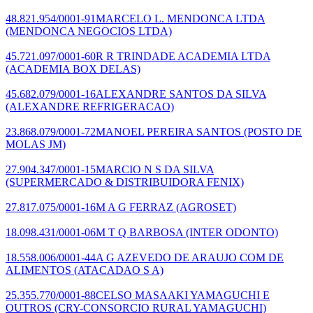
48.821.954/0001-91
MARCELO L. MENDONCA LTDA
(MENDONCA NEGOCIOS LTDA)
45.721.097/0001-60
R R TRINDADE ACADEMIA LTDA
(ACADEMIA BOX DELAS)
45.682.079/0001-16
ALEXANDRE SANTOS DA SILVA
(ALEXANDRE REFRIGERACAO)
23.868.079/0001-72
MANOEL PEREIRA SANTOS
(POSTO DE
MOLAS JM)
27.904.347/0001-15
MARCIO N S DA SILVA
(SUPERMERCADO & DISTRIBUIDORA FENIX)
27.817.075/0001-16
M A G FERRAZ
(AGROSET)
18.098.431/0001-06
M T Q BARBOSA
(INTER ODONTO)
18.558.006/0001-44
A G AZEVEDO DE ARAUJO COM DE
ALIMENTOS
(ATACADAO S A)
25.355.770/0001-88
CELSO MASAAKI YAMAGUCHI E
OUTROS
(CRY-CONSORCIO RURAL YAMAGUCHI)