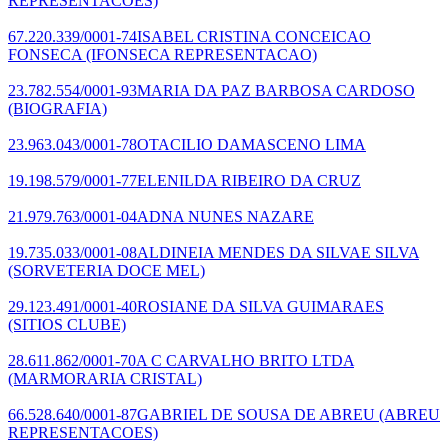
REPRESENTACOES)
67.220.339/0001-74
ISABEL CRISTINA CONCEICAO
FONSECA
(IFONSECA REPRESENTACAO)
23.782.554/0001-93
MARIA DA PAZ BARBOSA CARDOSO
(BIOGRAFIA)
23.963.043/0001-78
OTACILIO DAMASCENO LIMA
19.198.579/0001-77
ELENILDA RIBEIRO DA CRUZ
21.979.763/0001-04
ADNA NUNES NAZARE
19.735.033/0001-08
ALDINEIA MENDES DA SILVAE SILVA
(SORVETERIA DOCE MEL)
29.123.491/0001-40
ROSIANE DA SILVA GUIMARAES
(SITIOS CLUBE)
28.611.862/0001-70
A C CARVALHO BRITO LTDA
(MARMORARIA CRISTAL)
66.528.640/0001-87
GABRIEL DE SOUSA DE ABREU
(ABREU
REPRESENTACOES)