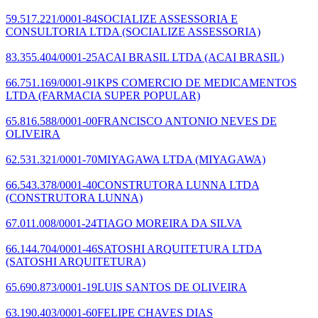
59.517.221/0001-84
SOCIALIZE ASSESSORIA E
CONSULTORIA LTDA
(SOCIALIZE ASSESSORIA)
83.355.404/0001-25
ACAI BRASIL LTDA
(ACAI BRASIL)
66.751.169/0001-91
KPS COMERCIO DE MEDICAMENTOS
LTDA
(FARMACIA SUPER POPULAR)
65.816.588/0001-00
FRANCISCO ANTONIO NEVES DE
OLIVEIRA
62.531.321/0001-70
MIYAGAWA LTDA
(MIYAGAWA)
66.543.378/0001-40
CONSTRUTORA LUNNA LTDA
(CONSTRUTORA LUNNA)
67.011.008/0001-24
TIAGO MOREIRA DA SILVA
66.144.704/0001-46
SATOSHI ARQUITETURA LTDA
(SATOSHI ARQUITETURA)
65.690.873/0001-19
LUIS SANTOS DE OLIVEIRA
63.190.403/0001-60
FELIPE CHAVES DIAS