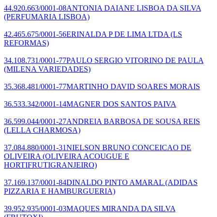
44.920.663/0001-08
ANTONIA DAIANE LISBOA DA SILVA
(PERFUMARIA LISBOA)
42.465.675/0001-56
ERINALDA P DE LIMA LTDA
(LS
REFORMAS)
34.108.731/0001-77
PAULO SERGIO VITORINO DE PAULA
(MILENA VARIEDADES)
35.368.481/0001-77
MARTINHO DAVID SOARES MORAIS
36.533.342/0001-14
MAGNER DOS SANTOS PAIVA
36.599.044/0001-27
ANDREIA BARBOSA DE SOUSA REIS
(LELLA CHARMOSA)
37.084.880/0001-31
NIELSON BRUNO CONCEICAO DE
OLIVEIRA
(OLIVEIRA ACOUGUE E
HORTIFRUTIGRANJEIRO)
37.169.137/0001-84
DINALDO PINTO AMARAL
(ADIDAS
PIZZARIA E HAMBURGUERIA)
39.952.935/0001-03
MAQUES MIRANDA DA SILVA