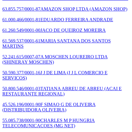
63.855.757/0001-87
AMAZON SHOP LTDA
(AMAZON SHOP)
61.000.466/0001-81
EDUARDO FERREIRA ANDRADE
61.260.549/0001-00
JACO DE QUEIROZ MOREIRA
61.569.537/0001-61
MARIA SANTANA DOS SANTOS
MARTINS
52.241.615/0007-07
A MOSCHEN LOUREIRO LTDA
(SHINERAY MOSCHEN)
50.590.377/0001-16
J J DE LIMA
(J J L COMERCIO E
SERVICOS)
50.800.546/0001-03
TATIANA ABREU DE ABREU
(ACAI E
RESTAURANTE REGIONAL)
45.526.196/0001-90
F SIMAO G DE OLIVEIRA
(DISTRIBUIDORA OLIVEIRA)
55.085.738/0001-90
CHARLES M P HUNGRIA
TELECOMUNICACOES
(MG NET)