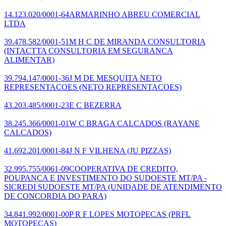
14.123.020/0001-64
ARMARINHO ABREU COMERCIAL
LTDA
39.478.582/0001-51
M H C DE MIRANDA CONSULTORIA
(INTACTTA CONSULTORIA EM SEGURANCA
ALIMENTAR)
39.794.147/0001-36
J M DE MESQUITA NETO
REPRESENTACOES
(NETO REPRESENTACOES)
43.203.485/0001-23
E C BEZERRA
38.245.366/0001-01
W C BRAGA CALCADOS
(RAYANE
CALCADOS)
41.692.201/0001-84
J N F VILHENA
(JU PIZZAS)
32.995.755/0061-09
COOPERATIVA DE CREDITO,
POUPANCA E INVESTIMENTO DO SUDOESTE MT/PA -
SICREDI SUDOESTE MT/PA
(UNIDADE DE ATENDIMENTO
DE CONCORDIA DO PARA)
34.841.992/0001-00
P R F LOPES MOTOPECAS
(PRFL
MOTOPECAS)