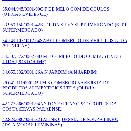
35.044.945/0001-90
C F DE MELO COM DE OCULOS
(OTICAS EVIDENCE)
33.959.158/0001-42
K T L DA SILVA SUPERMERCADO
(K T L
SUPERMERCADO)
34.249.103/0012-64
SABEL COMERCIO DE VEICULOS LTDA
(SHINERAY)
34.307.872/0002-08
J M F COMERCIO DE COMBUSTIVEIS
LTDA
(POSTOS JMF)
34.655.332/0001-26
A N JARDIM
(A N JARDIM)
29.641.111/0001-69
I M S COMERCIO VAREJISTA DE
PRODUTOS ALIMENTICIOS LTDA
(OLIVIA
SUPERMERCADO)
42.277.866/0001-94
ANTONIO FRANCISCO FORTES DA
COSTA
(ERVAS PARAENSE)
42.829.080/0001-32
TALINE QUESSIA DE SOUZA PINHO
(TATA MODAS FEMININAS)