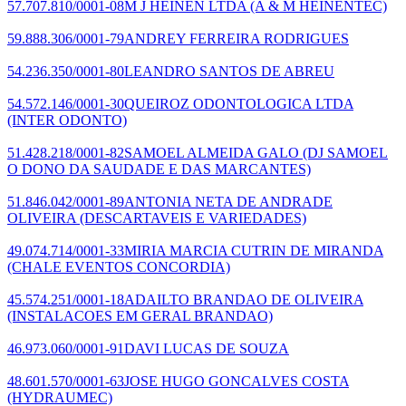
57.707.810/0001-08
M J HEINEN LTDA
(A & M HEINENTEC)
59.888.306/0001-79
ANDREY FERREIRA RODRIGUES
54.236.350/0001-80
LEANDRO SANTOS DE ABREU
54.572.146/0001-30
QUEIROZ ODONTOLOGICA LTDA
(INTER ODONTO)
51.428.218/0001-82
SAMOEL ALMEIDA GALO
(DJ SAMOEL
O DONO DA SAUDADE E DAS MARCANTES)
51.846.042/0001-89
ANTONIA NETA DE ANDRADE
OLIVEIRA
(DESCARTAVEIS E VARIEDADES)
49.074.714/0001-33
MIRIA MARCIA CUTRIN DE MIRANDA
(CHALE EVENTOS CONCORDIA)
45.574.251/0001-18
ADAILTO BRANDAO DE OLIVEIRA
(INSTALACOES EM GERAL BRANDAO)
46.973.060/0001-91
DAVI LUCAS DE SOUZA
48.601.570/0001-63
JOSE HUGO GONCALVES COSTA
(HYDRAUMEC)