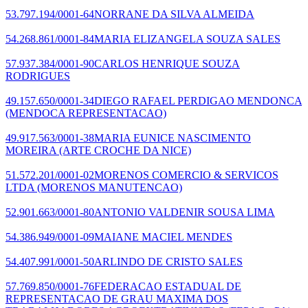
53.797.194/0001-64
NORRANE DA SILVA ALMEIDA
54.268.861/0001-84
MARIA ELIZANGELA SOUZA SALES
57.937.384/0001-90
CARLOS HENRIQUE SOUZA
RODRIGUES
49.157.650/0001-34
DIEGO RAFAEL PERDIGAO MENDONCA
(MENDOCA REPRESENTACAO)
49.917.563/0001-38
MARIA EUNICE NASCIMENTO
MOREIRA
(ARTE CROCHE DA NICE)
51.572.201/0001-02
MORENOS COMERCIO & SERVICOS
LTDA
(MORENOS MANUTENCAO)
52.901.663/0001-80
ANTONIO VALDENIR SOUSA LIMA
54.386.949/0001-09
MAIANE MACIEL MENDES
54.407.991/0001-50
ARLINDO DE CRISTO SALES
57.769.850/0001-76
FEDERACAO ESTADUAL DE
REPRESENTACAO DE GRAU MAXIMA DOS