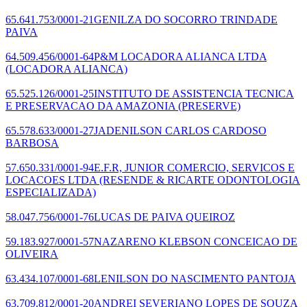
65.641.753/0001-21
GENILZA DO SOCORRO TRINDADE
PAIVA
64.509.456/0001-64
P&M LOCADORA ALIANCA LTDA
(LOCADORA ALIANCA)
65.525.126/0001-25
INSTITUTO DE ASSISTENCIA TECNICA
E PRESERVACAO DA AMAZONIA
(PRESERVE)
65.578.633/0001-27
JADENILSON CARLOS CARDOSO
BARBOSA
57.650.331/0001-94
E.F.R, JUNIOR COMERCIO, SERVICOS E
LOCACOES LTDA
(RESENDE & RICARTE ODONTOLOGIA
ESPECIALIZADA)
58.047.756/0001-76
LUCAS DE PAIVA QUEIROZ
59.183.927/0001-57
NAZARENO KLEBSON CONCEICAO DE
OLIVEIRA
63.434.107/0001-68
LENILSON DO NASCIMENTO PANTOJA
63.709.812/0001-20
ANDREI SEVERIANO LOPES DE SOUZA