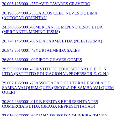
30.005.125/0001-75
DAVID TAVARES CRAVEIRO
30.198.354/0001-53
CARLOS CLEO NEVES DE LIMA
(AUTOCAR ORIENTAL)
24.346.056/0001-60
MERCANTIL MENINO JESUS LTDA
(MERCANTIL MENINO JESUS)
26.774.146/0001-88
NEIA FARMA LTDA
(NEIA FARMA)
26.842.261/0001-42
YURI ALMEIDA SALES
26.805.386/0001-00
DIEGO CHAVES GOMES
29.555.908/0001-43
INSTITUTO EDUCACIONAL P. E. C. N.
LTDA
(NSTITUTO EDUCACIONAL PROFESSOR E. C. N.)
29.607.186/0001-23
ASSOCIACAO CULTURAL ESCOLA DE
SAMBA VAI QUEM QUER
(ESCOLA DE SAMBA VAI QUEM
QUER)
30.807.266/0001-01
E B FREITAS REPRESENTANTES
COMERCIAIS LTDA
(BRAGA REPRESENTACAO)
32.016.027/0001-69
DIANA DE SOUZA OLIVEIRA
(DIANA