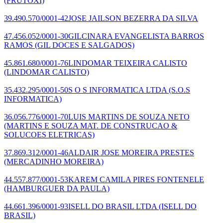
(FRUTOXI)
39.490.570/0001-42
JOSE JAILSON BEZERRA DA SILVA
47.456.052/0001-30
GILCINARA EVANGELISTA BARROS
RAMOS
(GIL DOCES E SALGADOS)
45.861.680/0001-76
LINDOMAR TEIXEIRA CALISTO
(LINDOMAR CALISTO)
35.432.295/0001-50
S O S INFORMATICA LTDA
(S.O.S
INFORMATICA)
36.056.776/0001-70
LUIS MARTINS DE SOUZA NETO
(MARTINS E SOUZA MAT. DE CONSTRUCAO &
SOLUCOES ELETRICAS)
37.869.312/0001-46
ALDAIR JOSE MOREIRA PRESTES
(MERCADINHO MOREIRA)
44.557.877/0001-53
KAREM CAMILA PIRES FONTENELE
(HAMBURGUER DA PAULA)
44.661.396/0001-93
ISELL DO BRASIL LTDA
(ISELL DO
BRASIL)