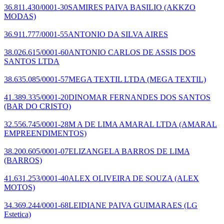
36.811.430/0001-30
SAMIRES PAIVA BASILIO
(AKKZO
MODAS)
36.911.777/0001-55
ANTONIO DA SILVA AIRES
38.026.615/0001-60
ANTONIO CARLOS DE ASSIS DOS
SANTOS LTDA
38.635.085/0001-57
MEGA TEXTIL LTDA
(MEGA TEXTIL)
41.389.335/0001-20
DINOMAR FERNANDES DOS SANTOS
(BAR DO CRISTO)
32.556.745/0001-28
M A DE LIMA AMARAL LTDA
(AMARAL
EMPREENDIMENTOS)
38.200.605/0001-07
ELIZANGELA BARROS DE LIMA
(BARROS)
41.631.253/0001-40
ALEX OLIVEIRA DE SOUZA
(ALEX
MOTOS)
34.369.244/0001-68
LEIDIANE PAIVA GUIMARAES
(LG
Estetica)