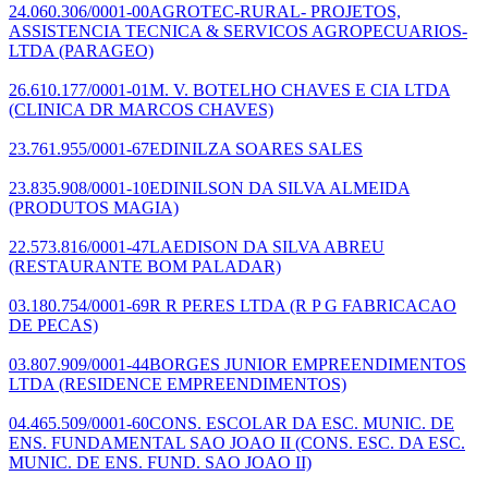
24.060.306/0001-00
AGROTEC-RURAL- PROJETOS,
ASSISTENCIA TECNICA & SERVICOS AGROPECUARIOS-
LTDA
(PARAGEO)
26.610.177/0001-01
M. V. BOTELHO CHAVES E CIA LTDA
(CLINICA DR MARCOS CHAVES)
23.761.955/0001-67
EDINILZA SOARES SALES
23.835.908/0001-10
EDINILSON DA SILVA ALMEIDA
(PRODUTOS MAGIA)
22.573.816/0001-47
LAEDISON DA SILVA ABREU
(RESTAURANTE BOM PALADAR)
03.180.754/0001-69
R R PERES LTDA
(R P G FABRICACAO
DE PECAS)
03.807.909/0001-44
BORGES JUNIOR EMPREENDIMENTOS
LTDA
(RESIDENCE EMPREENDIMENTOS)
04.465.509/0001-60
CONS. ESCOLAR DA ESC. MUNIC. DE
ENS. FUNDAMENTAL SAO JOAO II
(CONS. ESC. DA ESC.
MUNIC. DE ENS. FUND. SAO JOAO II)