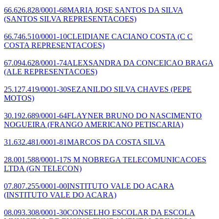
66.626.828/0001-68
MARIA JOSE SANTOS DA SILVA
(SANTOS SILVA REPRESENTACOES)
66.746.510/0001-10
CLEIDIANE CACIANO COSTA
(C C
COSTA REPRESENTACOES)
67.094.628/0001-74
ALEXSANDRA DA CONCEICAO BRAGA
(ALE REPRESENTACOES)
25.127.419/0001-30
SEZANILDO SILVA CHAVES
(PEPE
MOTOS)
30.192.689/0001-64
FLAYNER BRUNO DO NASCIMENTO
NOGUEIRA
(FRANGO AMERICANO PETISCARIA)
31.632.481/0001-81
MARCOS DA COSTA SILVA
28.001.588/0001-17
S M NOBREGA TELECOMUNICACOES
LTDA
(GN TELECON)
07.807.255/0001-00
INSTITUTO VALE DO ACARA
(INSTITUTO VALE DO ACARA)
08.093.308/0001-30
CONSELHO ESCOLAR DA ESCOLA