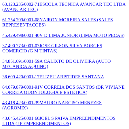
63.123.235/0002-71
ESCOLA TECNICA AVANCAR TEC LTDA
(AVANCAR TEC)
61.254.709/0001-08
NAIRON MOREIRA SALES
(SALES
REPRESENTACOES)
45.429.498/0001-40
V D LIMA JUNIOR
(LIMA MOTO PECAS)
37.490.773/0001-03
JOSE GILSON SILVA BORGES
COMERCIO
(G M TINTAS)
34.851.691/0001-59
A CALIXTO DE OLIVEIRA
(AUTO
MECANICA AQUINO)
36.609.420/0001-17
ELIZEU ARISTIDES SANTANA
64.079.879/0001-91
V CORREIA DOS SANTOS
(DR VIVIANE
CORREIA ODONTOLOGIA E ESTETICA)
43.418.423/0001-39
MAURO NARCISO MENEZES
(AGROMIX)
43.645.425/0001-60
JOEL S PAIVA EMPREENDIMENTOS
LTDA
(J P EMPREENDIMENTOS)