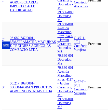
1°
Caramuru,
Premium
AGROPECUARIAS,
Comércio
Dourados -
IMPORTACAO E
Atacadista
MS,
EXPORTACAO
79.806-080
Dourados,
MS
79.830-001
Avenida
Marcelino
Pires, 5469
03.682.747/0001-
G-4511-
2°
- Jardim
65
MATRA
MATRA MAQUINAS
1/01
Caramuru,
Premium
E TRATORES AGRICOLAS
Comércio
Dourados -
COMERCIO LTDA
Varejista
MS,
79.830-001
Dourados,
MS
79.830-001
Avenida
Marcelino
Pires, 4117
G-4744-
00.217.109/0001-
- Jardim
0/01
3°
85
COMAGRAN PRODUTOS
Caramuru,
Premium
Comércio
AGRO INDUSTRIAIS LTDA
Dourados -
Varejista
MS,
79.830-001
Dourados,
MS