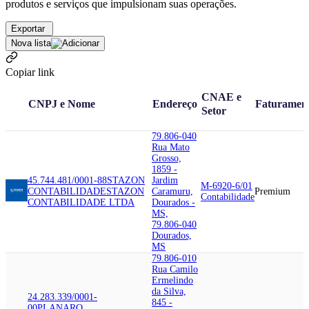
produtos e serviços que impulsionam suas operações.
Exportar
Nova lista
Copiar link
CNAE e
CNPJ e Nome
Endereço
Faturamen
Setor
79.806-040
Rua Mato
Grosso,
1859 -
45.744.481/0001-88
STAZON
Jardim
M-6920-6/01
CONTABILIDADE
STAZON
Caramuru,
Premium
Contabilidade
CONTABILIDADE LTDA
Dourados -
MS,
79.806-040
Dourados,
MS
79.806-010
Rua Camilo
Ermelindo
da Silva,
24.283.339/0001-
845 -
00
PLANARQ