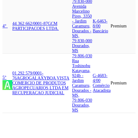
79.830-000
Avenida
Marcelino
Pires, 3350
- Jardim
K-6463-
44.362.662/0001-87
GCM
4°
Caramuru,
8/00
Premium
PARTICIPACOES LTDA.
Dourados -
Bancário
MS,
79.830-000
Dourados,
MS
79.806-030
Rua
Toshinobu
Katayama,
01.292.579/0001-
924b -
G-4683-
5°
76
AGROGALAXY
BOA VISTA
Jardim
4/00
COMERCIO DE PRODUTOS
Premium
Caramuru,
Comércio
AGROPECUARIOS LTDA EM
Dourados -
Atacadista
RECUPERACAO JUDICIAL
MS,
79.806-030
Dourados,
MS
79.806-080
Rua Duque
de Caxias,
06.369.688/0001-68
ALIANCA
704 -
COMMODITIES
COOPERATIVA
G-4632-
Jardim
ALIANCA COMMODITIES
0/01