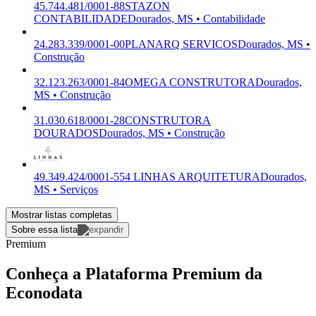
45.744.481/0001-88
STAZON
CONTABILIDADE
Dourados, MS • Contabilidade
24.283.339/0001-00
PLANARQ SERVICOS
Dourados, MS •
Construção
32.123.263/0001-84
OMEGA CONSTRUTORA
Dourados,
MS • Construção
31.030.618/0001-28
CONSTRUTORA
DOURADOS
Dourados, MS • Construção
49.349.424/0001-55
4 LINHAS ARQUITETURA
Dourados,
MS • Serviços
Mostrar listas completas
Sobre essa lista
Premium
Conheça a Plataforma Premium da
Econodata