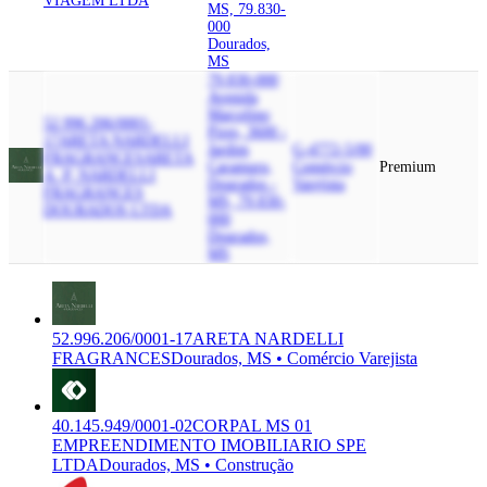
VIAGEM LTDA
MS, 79.830-
000
Dourados,
MS
79.830-000
Avenida
Marcelino
52.996.206/0001-
Pires, 3600 -
17
ARETA NARDELLI
Jardim
G-4772-5/00
FRAGRANCES
ARETA
Caramuru,
Comércio
Premium
A. P. NARDELLI
Dourados -
Varejista
FRAGRANCES
MS, 79.830-
DOURADOS LTDA
000
Dourados,
MS
52.996.206/0001-17
ARETA NARDELLI
FRAGRANCES
Dourados, MS • Comércio Varejista
40.145.949/0001-02
CORPAL MS 01
EMPREENDIMENTO IMOBILIARIO SPE
LTDA
Dourados, MS • Construção