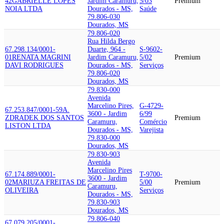
42
GABRIELLE LOPES
Jardim Caramuru,
5/03
Premium
NOIA LTDA
Dourados - MS,
Saúde
79.806-030
Dourados, MS
79.806-020
Rua Hilda Bergo
67.298.134/0001-
Duarte, 964 -
S-9602-
01
RENATA MAGRINI
Jardim Caramuru,
5/02
Premium
DAVI RODRIGUES
Dourados - MS,
Serviços
79.806-020
Dourados, MS
79.830-000
Avenida
Marcelino Pires,
G-4729-
67.253.847/0001-59
A.
3600 - Jardim
6/99
ZDRADEK DOS SANTOS
Premium
Caramuru,
Comércio
LISTON LTDA
Dourados - MS,
Varejista
79.830-000
Dourados, MS
79.830-903
Avenida
Marcelino Pires
67.174.889/0001-
T-9700-
3600 - Jardim
02
MARIUZA FREITAS DE
5/00
Premium
Caramuru,
OLIVEIRA
Serviços
Dourados - MS,
79.830-903
Dourados, MS
79.806-040
67.079.205/0001-