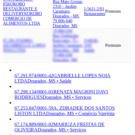
Rua Mato Grosso,
85
KOKORO
2310 - Jardim
RESTAURANTE E
I-5611-2/01
Caramuru,
Premium
DELIVERY
KOKORO
Restaurantes
Dourados - MS,
COMERCIO DE
79.806-040
ALIMENTOS LTDA
Dourados, MS
79.806-030
Rua Toshinobu
67.291.974/0001-
Katayama, 75 -
Q-8630-
42
GABRIELLE LOPES
Jardim Caramuru,
5/03
Premium
NOIA LTDA
Dourados - MS,
Saúde
79.806-030
Dourados, MS
67.291.974/0001-42
GABRIELLE LOPES NOIA
LTDA
Dourados, MS • Saúde
67.298.134/0001-01
RENATA MAGRINI DAVI
RODRIGUES
Dourados, MS • Serviços
67.253.847/0001-59
A. ZDRADEK DOS SANTOS
LISTON LTDA
Dourados, MS • Comércio Varejista
67.174.889/0001-02
MARIUZA FREITAS DE
OLIVEIRA
Dourados, MS • Serviços