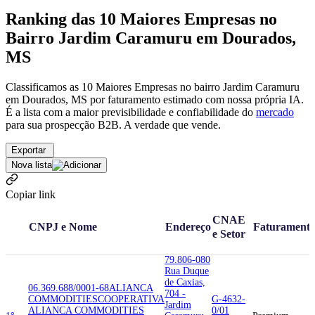
Ranking das 10 Maiores Empresas no
Bairro Jardim Caramuru em Dourados,
MS
Classificamos as 10 Maiores Empresas no bairro Jardim Caramuru
em Dourados, MS por faturamento estimado com nossa própria IA.
É a lista com a maior previsibilidade e confiabilidade
do
mercado
para sua prospecção B2B. A verdade que vende.
Exportar
Nova lista
Copiar link
CNAE
CNPJ e Nome
Endereço
Faturament
e Setor
79.806-080
Rua Duque
de Caxias,
06.369.688/0001-68
ALIANCA
704 -
COMMODITIES
COOPERATIVA
G-4632-
Jardim
ALIANCA COMMODITIES
0/01