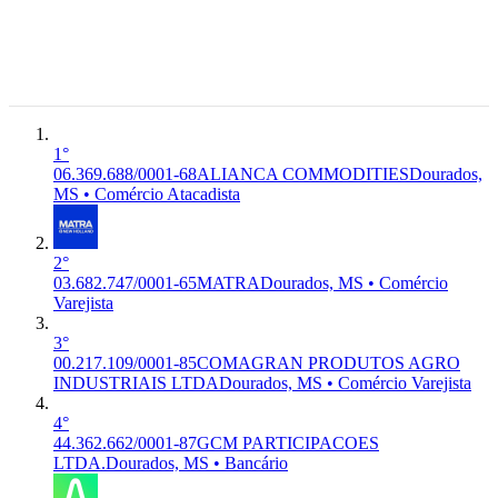
6°
Caramuru,
Premium
AGROPECUARIAS,
Comércio
Dourados -
IMPORTACAO E
Atacadista
MS,
EXPORTACAO
79.806-080
Dourados,
MS
1°
06.369.688/0001-68
ALIANCA COMMODITIES
Dourados,
MS • Comércio Atacadista
2°
03.682.747/0001-65
MATRA
Dourados, MS • Comércio
Varejista
3°
00.217.109/0001-85
COMAGRAN PRODUTOS AGRO
INDUSTRIAIS LTDA
Dourados, MS • Comércio Varejista
4°
44.362.662/0001-87
GCM PARTICIPACOES
LTDA.
Dourados, MS • Bancário