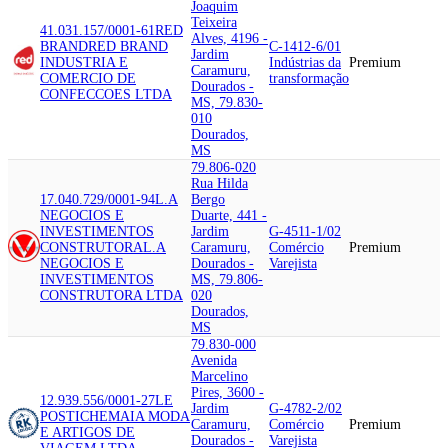
Joaquim
Teixeira
41.031.157/0001-61
RED
Alves, 4196 -
BRAND
RED BRAND
C-1412-6/01
Jardim
INDUSTRIA E
Indústrias da
Premium
Caramuru,
COMERCIO DE
transformação
Dourados -
CONFECCOES LTDA
MS, 79.830-
010
Dourados,
MS
79.806-020
Rua Hilda
17.040.729/0001-94
L.A
Bergo
NEGOCIOS E
Duarte, 441 -
INVESTIMENTOS
Jardim
G-4511-1/02
CONSTRUTORA
L.A
Caramuru,
Comércio
Premium
NEGOCIOS E
Dourados -
Varejista
INVESTIMENTOS
MS, 79.806-
CONSTRUTORA LTDA
020
Dourados,
MS
79.830-000
Avenida
Marcelino
Pires, 3600 -
12.939.556/0001-27
LE
Jardim
G-4782-2/02
POSTICHE
MAIA MODA
Caramuru,
Comércio
Premium
E ARTIGOS DE
Dourados -
Varejista