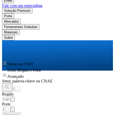
Entre
Fale com um especialista
Solução Premium
Porte
Mercados
Ferramentas Gratuitas
Materiais
Sobre
Nome ou CNPJ
Setor, Região e Porte
Avançado
Setor, palavra-chave ou CNAE
Região
Porte
Pesquisar