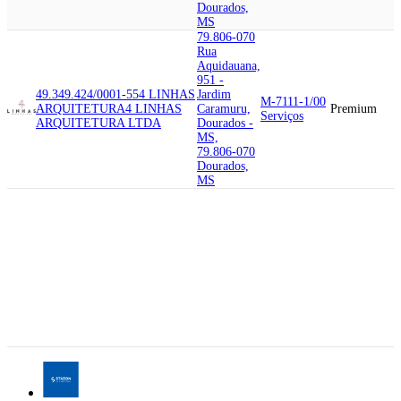
Dourados,
MS
79.806-070
Rua
Aquidauana,
951 -
49.349.424/0001-55
4 LINHAS
Jardim
M-7111-1/00
ARQUITETURA
4 LINHAS
Caramuru,
Premium
Serviços
ARQUITETURA LTDA
Dourados -
MS,
79.806-070
Dourados,
MS
79.806-040
Rua Mato
Grosso,
1859 -
45.744.481/0001-88
STAZON
Jardim
M-6920-6/01
CONTABILIDADE
STAZON
Caramuru,
Premium
Contabilidade
CONTABILIDADE LTDA
Dourados -
MS,
79.806-040
Dourados,
MS