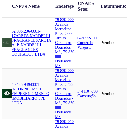
CNAE e
CNPJ e Nome
Endereço
Faturamento
Setor
79.830-000
Avenida
Marcelino
52.996.206/0001-
Pires, 3600 -
17
ARETA NARDELLI
Jardim
G-4772-5/00
FRAGRANCES
ARETA
Caramuru,
Comércio
Premium
A. P. NARDELLI
Dourados -
Varejista
FRAGRANCES
MS, 79.830-
DOURADOS LTDA
000
Dourados,
MS
79.830-000
Avenida
Marcelino
40.145.949/0001-
Pires, 3422 -
02
CORPAL MS 01
Jardim
F-4110-7/00
EMPREENDIMENTO
Caramuru,
Premium
Construção
IMOBILIARIO SPE
Dourados -
LTDA
MS, 79.830-
000
Dourados,
MS
79.830-010
Avenida