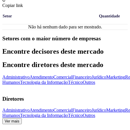
Copiar link
Setor
Quantidade
Não há nenhum dado para ser mostrado.
Setores com o maior número de empresas
Encontre decisores deste mercado
Encontre diretores deste mercado
Administrativo
Atendimento
Comercial
Financeiro
Jurídico
Marketing
Re
Humanos
Tecnologia da Informação
Técnico
Outros
Diretores
Administrativo
Atendimento
Comercial
Financeiro
Jurídico
Marketing
Re
Humanos
Tecnologia da Informação
Técnico
Outros
Ver mais