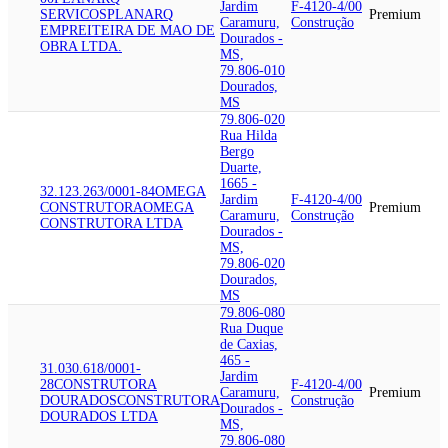
Jardim
F-4120-4/00
SERVICOS
PLANARQ
Premium
Caramuru,
Construção
EMPREITEIRA DE MAO DE
Dourados -
OBRA LTDA.
MS,
79.806-010
Dourados,
MS
79.806-020
Rua Hilda
Bergo
Duarte,
1665 -
32.123.263/0001-84
OMEGA
Jardim
F-4120-4/00
CONSTRUTORA
OMEGA
Premium
Caramuru,
Construção
CONSTRUTORA LTDA
Dourados -
MS,
79.806-020
Dourados,
MS
79.806-080
Rua Duque
de Caxias,
465 -
31.030.618/0001-
Jardim
28
CONSTRUTORA
F-4120-4/00
Caramuru,
Premium
DOURADOS
CONSTRUTORA
Construção
Dourados -
DOURADOS LTDA
MS,
79.806-080