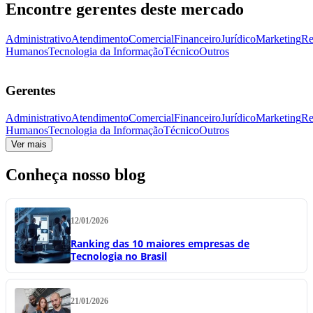
Encontre gerentes deste mercado
Administrativo
Atendimento
Comercial
Financeiro
Jurídico
Marketing
Re
Humanos
Tecnologia da Informação
Técnico
Outros
Gerentes
Administrativo
Atendimento
Comercial
Financeiro
Jurídico
Marketing
Re
Humanos
Tecnologia da Informação
Técnico
Outros
Ver mais
Conheça nosso blog
12/01/2026
Ranking das 10 maiores empresas de
Tecnologia no Brasil
21/01/2026