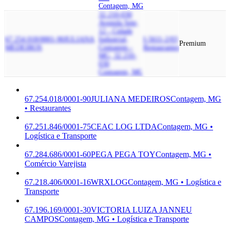
Contagem, MG
32.210-030
Avenida Sete,
12 - Cidade
67.254.018/0001-90
JULIANA
Industrial,
I-5611-2/03
Premium
MEDEIROS
Contagem -
Restaurantes
MG, 32.210-
030
Contagem, MG
67.254.018/0001-90
JULIANA MEDEIROS
Contagem, MG
• Restaurantes
67.251.846/0001-75
CEAC LOG LTDA
Contagem, MG •
Logística e Transporte
67.284.686/0001-60
PEGA PEGA TOY
Contagem, MG •
Comércio Varejista
67.218.406/0001-16
WRXLOG
Contagem, MG • Logística e
Transporte
67.196.169/0001-30
VICTORIA LUIZA JANNEU
CAMPOS
Contagem, MG • Logística e Transporte