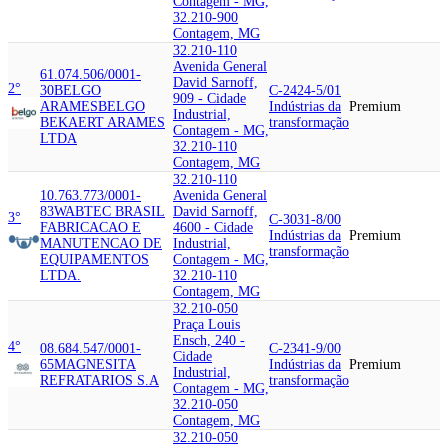
Contagem - MG,
32.210-900
Contagem, MG
32.210-110
Avenida General
61.074.506/0001-
David Sarnoff,
2°
30
BELGO
C-2424-5/01
909 - Cidade
ARAMES
BELGO
Indústrias da
Premium
Industrial,
BEKAERT ARAMES
transformação
Contagem - MG,
LTDA
32.210-110
Contagem, MG
32.210-110
10.763.773/0001-
Avenida General
83
WABTEC BRASIL
David Sarnoff,
3°
C-3031-8/00
FABRICACAO E
4600 - Cidade
Indústrias da
Premium
MANUTENCAO DE
Industrial,
transformação
EQUIPAMENTOS
Contagem - MG,
LTDA.
32.210-110
Contagem, MG
32.210-050
Praça Louis
Ensch, 240 -
4°
08.684.547/0001-
C-2341-9/00
Cidade
65
MAGNESITA
Indústrias da
Premium
Industrial,
REFRATARIOS S.A
transformação
Contagem - MG,
32.210-050
Contagem, MG
32.210-050