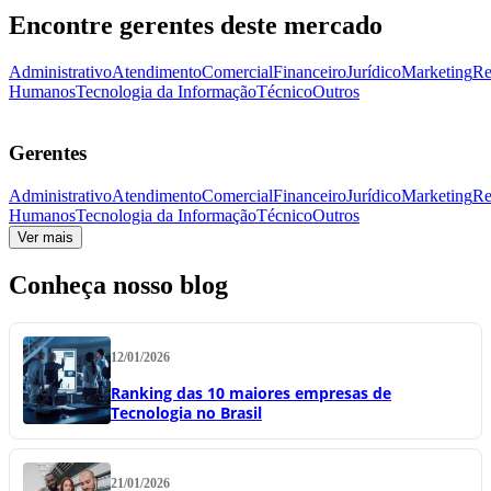
Encontre gerentes deste mercado
Administrativo
Atendimento
Comercial
Financeiro
Jurídico
Marketing
Re
Humanos
Tecnologia da Informação
Técnico
Outros
Gerentes
Administrativo
Atendimento
Comercial
Financeiro
Jurídico
Marketing
Re
Humanos
Tecnologia da Informação
Técnico
Outros
Ver mais
Conheça nosso blog
12/01/2026
Ranking das 10 maiores empresas de
Tecnologia no Brasil
21/01/2026