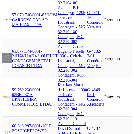
32.210-180
Avenida Babita
Camargos, 1295
G-4511-
57.079.740/0001-82
NOVA
- Cidade
1/02
CAR
NOVA CAR SO
Premium
Industrial,
Comércio
MARCAS LTDA
Contagem - MG,
Varejista
32.210-180
Contagem, MG
32.210-002
Avenida Cardeal
61.877.174/0001-
Eugenio Pacelli,
G-4782-
21
HAVAIANAS OUTLET
1336 - Cidade
2/01
Premium
CONTAGEM
RETTAIL
Industrial,
Comércio
LOJAS 03 LTDA
Contagem - MG,
Varejista
32.210-002
Contagem, MG
32.210-904
Rua Jose Maria
59.769.230/0001-
de Lacerda, 1900
G-4646-
62
BELEZA
- Cidade
0/01
Premium
BRASILEIRA
Industrial,
Comércio
COSMETICOS LTDA.
Contagem - MG,
Atacadista
32.210-904
Contagem, MG
32.210-110
Avenida General
60.343.297/0001-10
LE
David Sarnoff,
G-4782-
POSTICHE
POWER
5160 - Cidade
2/02