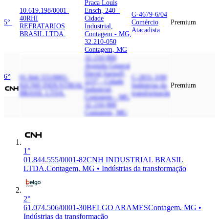
Praca Louis
10.619.198/0001-
Ensch, 240 -
G-4679-6/04
40
RHI
Cidade
5°
Comércio
Premium
REFRATARIOS
Industrial,
Atacadista
BRASIL LTDA.
Contagem - MG,
32.210-050
Contagem, MG
32.210-900
Avenida General
David Sarnoff,
6°
01.844.555/0001-
C-2831-3/00
2237 - Cidade
82
CNH INDUSTRIAL
Indústrias da
Premium
Industrial,
BRASIL LTDA.
transformação
Contagem - MG,
32.210-900
Contagem, MG
1°
01.844.555/0001-82
CNH INDUSTRIAL BRASIL
LTDA.
Contagem, MG • Indústrias da transformação
2°
61.074.506/0001-30
BELGO ARAMES
Contagem, MG •
Indústrias da transformação