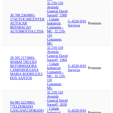
32.210-110
Avenida
General David
30.708.536/0001-
Sarnoff, 5300
27
AUTOCAR
CENTER
- Cidade
G-4520-0/01
AUTOCAR
Industrial,
Premium
Serviços
REPARACAO
Contagem -
AUTOMOTIVA LTDA
MG, 32.210-
110
Contagem,
MG
32.210-110
Avenida
General David
28.595.217/0001-
Sarnoff, 1064
00
A&M TRUCKS
- Cidade
REFORMADORA
G-4520-0/01
Industrial,
Premium
CAMINHOES
ANA
Serviços
Contagem -
MARIA RODRIGUES
MG, 32.210-
DOS SANTOS
110
Contagem,
MG
32.210-110
Avenida
General David
04.985.622/0001-
Sarnoff, 2650
77
ELDORADO
- Cidade
GASGAS
ELDORADO
G-4520-0/01
Industrial,
Premium