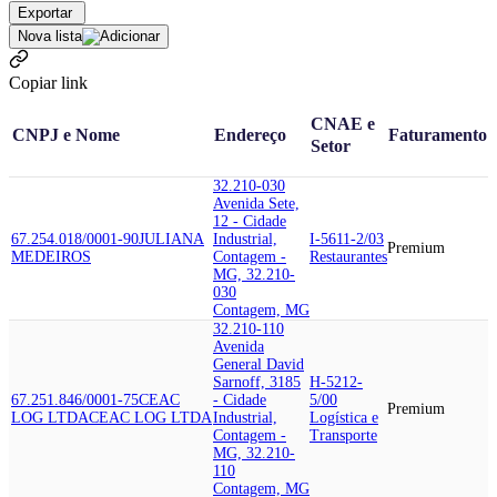
Exportar
Nova lista
Copiar link
CNAE e
CNPJ e Nome
Endereço
Faturamento
Setor
32.210-030
Avenida Sete,
12 - Cidade
67.254.018/0001-90
JULIANA
Industrial,
I-5611-2/03
Premium
MEDEIROS
Contagem -
Restaurantes
MG, 32.210-
030
Contagem, MG
32.210-110
Avenida
General David
Sarnoff, 3185
H-5212-
67.251.846/0001-75
CEAC
- Cidade
5/00
Premium
LOG LTDA
CEAC LOG LTDA
Industrial,
Logística e
Contagem -
Transporte
MG, 32.210-
110
Contagem, MG