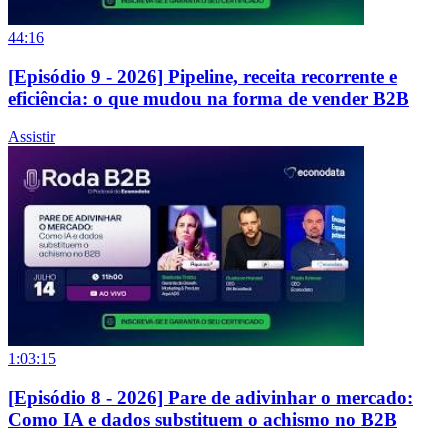
44:16
[Episódio 9 - 2026] Pipeline, receita recorrente e
eficiência: o que mudou na forma de vender B2B
Assistir
1:03:15
[Episódio 8 - 2026] Pare de adivinhar o mercado:
Como IA e dados substituem o achismo no B2B