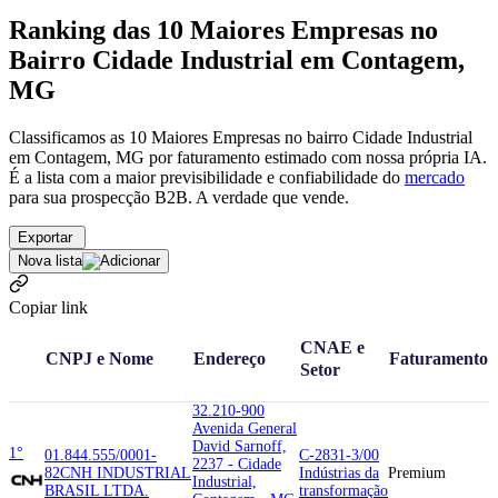
Ranking das 10 Maiores Empresas no
Bairro Cidade Industrial em Contagem,
MG
Classificamos as 10 Maiores Empresas no bairro Cidade Industrial
em Contagem, MG por faturamento estimado com nossa própria IA.
É a lista com a maior previsibilidade e confiabilidade
do
mercado
para sua prospecção B2B. A verdade que vende.
Exportar
Nova lista
Copiar link
CNAE e
CNPJ e Nome
Endereço
Faturamento
Setor
32.210-900
Avenida General
David Sarnoff,
1°
01.844.555/0001-
C-2831-3/00
2237 - Cidade
82
CNH INDUSTRIAL
Indústrias da
Premium
Industrial,
BRASIL LTDA.
transformação