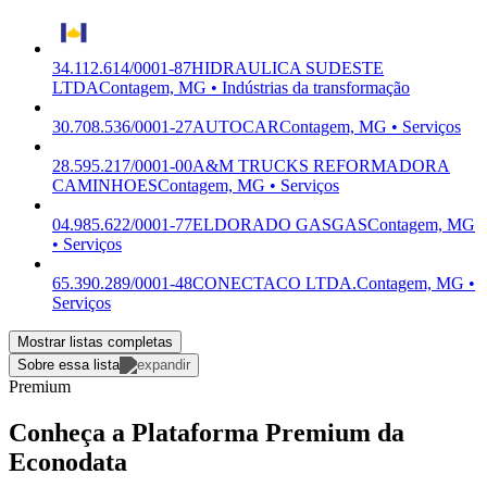
34.112.614/0001-87
HIDRAULICA SUDESTE
LTDA
Contagem, MG • Indústrias da transformação
30.708.536/0001-27
AUTOCAR
Contagem, MG • Serviços
28.595.217/0001-00
A&M TRUCKS REFORMADORA
CAMINHOES
Contagem, MG • Serviços
04.985.622/0001-77
ELDORADO GASGAS
Contagem, MG
• Serviços
65.390.289/0001-48
CONECTACO LTDA.
Contagem, MG •
Serviços
Mostrar listas completas
Sobre essa lista
Premium
Conheça a Plataforma Premium da
Econodata