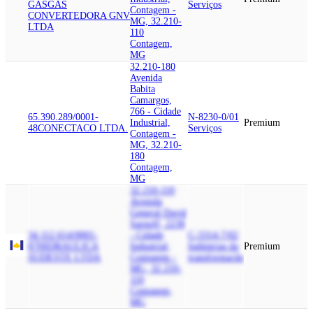
GASGAS
Serviços
Contagem -
CONVERTEDORA GNV
MG, 32.210-
LTDA
110
Contagem,
MG
32.210-180
Avenida
Babita
Camargos,
766 - Cidade
65.390.289/0001-
N-8230-0/01
Industrial,
Premium
48
CONECTACO LTDA.
Serviços
Contagem -
MG, 32.210-
180
Contagem,
MG
32.210-110
Avenida
General David
Sarnoff, 2230
34.112.614/0001-
- Cidade
C-3314-7/02
87
HIDRAULICA
Industrial,
Indústrias da
Premium
SUDESTE LTDA
Contagem -
transformação
MG, 32.210-
110
Contagem,
MG