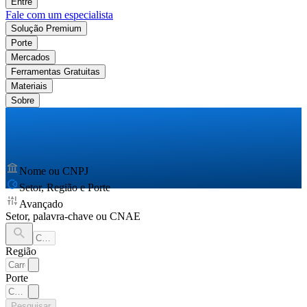
Entre
Fale com um especialista
Solução Premium
Porte
Mercados
Ferramentas Gratuitas
Materiais
Sobre
Nome ou CNPJ
Setor, Região e Porte
Avançado
Setor, palavra-chave ou CNAE
Região
Porte
Pesquisar