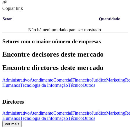
Copiar link
Setor
Quantidade
Não há nenhum dado para ser mostrado.
Setores com o maior número de empresas
Encontre decisores deste mercado
Encontre diretores deste mercado
Administrativo
Atendimento
Comercial
Financeiro
Jurídico
Marketing
Re
Humanos
Tecnologia da Informação
Técnico
Outros
Diretores
Administrativo
Atendimento
Comercial
Financeiro
Jurídico
Marketing
Re
Humanos
Tecnologia da Informação
Técnico
Outros
Ver mais