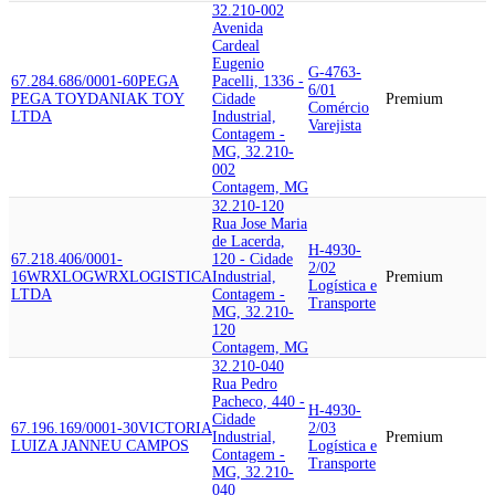
32.210-002
Avenida
Cardeal
Eugenio
G-4763-
67.284.686/0001-60
PEGA
Pacelli, 1336 -
6/01
PEGA TOY
DANIAK TOY
Cidade
Premium
Comércio
LTDA
Industrial,
Varejista
Contagem -
MG, 32.210-
002
Contagem, MG
32.210-120
Rua Jose Maria
de Lacerda,
H-4930-
67.218.406/0001-
120 - Cidade
2/02
16
WRXLOG
WRXLOGISTICA
Industrial,
Premium
Logística e
LTDA
Contagem -
Transporte
MG, 32.210-
120
Contagem, MG
32.210-040
Rua Pedro
Pacheco, 440 -
H-4930-
Cidade
67.196.169/0001-30
VICTORIA
2/03
Industrial,
Premium
LUIZA JANNEU CAMPOS
Logística e
Contagem -
Transporte
MG, 32.210-
040