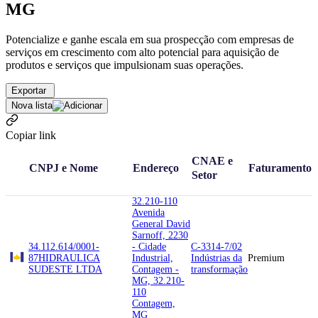
MG
Potencialize e ganhe escala em sua prospecção com empresas de
serviços em crescimento com alto potencial para aquisição de
produtos e serviços que impulsionam suas operações.
Exportar
Nova lista
Copiar link
CNAE e
CNPJ e Nome
Endereço
Faturamento
Setor
32.210-110
Avenida
General David
Sarnoff, 2230
34.112.614/0001-
- Cidade
C-3314-7/02
87
HIDRAULICA
Industrial,
Indústrias da
Premium
SUDESTE LTDA
Contagem -
transformação
MG, 32.210-
110
Contagem,
MG