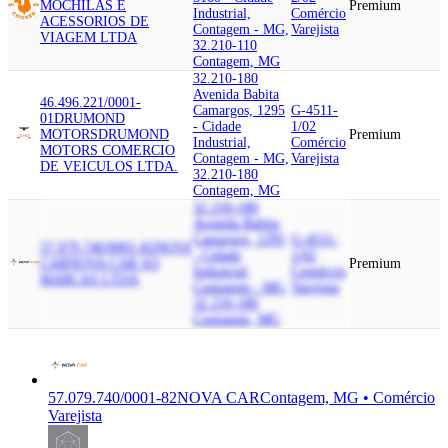
MOCHILAS E
Premium
Industrial,
Comércio
ACESSORIOS DE
Contagem - MG,
Varejista
VIAGEM LTDA
32.210-110
Contagem, MG
32.210-180
Avenida Babita
46.496.221/0001-
Camargos, 1295
G-4511-
01
DRUMOND
- Cidade
1/02
MOTORS
DRUMOND
Premium
Industrial,
Comércio
MOTORS COMERCIO
Contagem - MG,
Varejista
DE VEICULOS LTDA.
32.210-180
Contagem, MG
32.210-180
Avenida Babita
Camargos, 1295
G-4511-
57.079.740/0001-82
NOVA
- Cidade
1/02
CAR
NOVA CAR SO
Premium
Industrial,
Comércio
MARCAS LTDA
Contagem - MG,
Varejista
32.210-180
Contagem, MG
57.079.740/0001-82
NOVA CAR
Contagem, MG • Comércio
Varejista