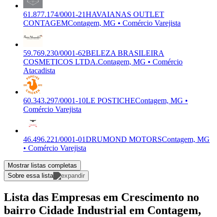
61.877.174/0001-21
HAVAIANAS OUTLET
CONTAGEM
Contagem, MG • Comércio Varejista
59.769.230/0001-62
BELEZA BRASILEIRA
COSMETICOS LTDA.
Contagem, MG • Comércio
Atacadista
60.343.297/0001-10
LE POSTICHE
Contagem, MG •
Comércio Varejista
46.496.221/0001-01
DRUMOND MOTORS
Contagem, MG
• Comércio Varejista
Mostrar listas completas
Sobre essa lista
Lista das Empresas em Crescimento no
bairro Cidade Industrial em Contagem,