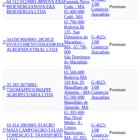
64.512.012/0001-88
NOVA ERA
Fazenda Nova,
2°
1/08
BIOENERGIA
NOVA ERA
Codo - MA,
Premium
Comércio
BIOENERGIA LTDA
65.400-000
Atacadista
Codó, MA
65.790-000
Rodovia Br
135, Sao
Domingos do
G-4623-
34.038.904/0001-28
CRUZ
3°
Maranhao -
1/08
INVESTIMENTOS
HASMONA
Premium
MA, 65.790-
Comércio
AGROINDUSTRIAL LTDA
000
Atacadista
São Domingos
do Maranhão,
MA
65.560-000
Rodovia MA
110 Km 29,
G-4623-
35.183.367/0001-
4°
Magalhaes de
1/08
72
SOMAPPE
SOMAPPE
Premium
Almeida - MA,
Comércio
AGROPECUARIA LTDA
65.560-000
Atacadista
Magalhães de
Almeida, MA
65.393-000
Rua Nivel
Medio, 8 -
10.414.180/0001-01
AGRO
G-4623-
Centro,
5°
MAIA CAMPO
AGRO-TAUAN
1/08
Buriticupu -
Premium
COMERCIO E TRANSPORTE
Comércio
MA, 65.393-