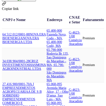
Copiar link
CNAE
CNPJ e Nome
Endereço
Faturamento
e Setor
65.400-000
G-4623-
64.512.012/0001-88
NOVA ERA
Fazenda Nova,
1/08
BIOENERGIA
NOVA ERA
Codo - MA,
Premium
Comércio
BIOENERGIA LTDA
65.400-000
Atacadista
Codó, MA
65.790-000
Rodovia Br 135,
Sao Domingos
G-4623-
34.038.904/0001-28
CRUZ
do Maranhao -
1/08
INVESTIMENTOS
HASMONA
MA, 65.790-
Premium
Comércio
AGROINDUSTRIAL LTDA
000
Atacadista
São Domingos
do Maranhão,
MA
27.416.900/0001-70
A J
65.068-095
EMPREENDIMENTOS
Avenida Maria
G-4623-
AGROPECUARIA
A DE S B
Alice, 17 - Olho
1/08
SOBRINHO
D'agua, Sao
Premium
Comércio
EMPREENDIMENTOS
Luis - MA,
Atacadista
COMERCIO E
65.068-095