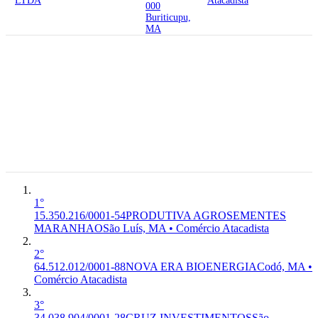
LTDA
Atacadista
000
Buriticupu,
MA
65.075-230
Rua das
Jucaras,
15.350.216/0001-
Cond:executive
54
PRODUTIVA
Lake Center;
G-4623-
6°
AGROSEMENTES
Sala 312; V.
1/08
Premium
MARANHAO
MANAH
Garage -
Comércio
DISTRIBUIDORA
Renascenca,
Atacadista
MARANHAO LTDA
Sao Luis -
MA, 65.075-
230
São Luís, MA
1°
15.350.216/0001-54
PRODUTIVA AGROSEMENTES
MARANHAO
São Luís, MA • Comércio Atacadista
2°
64.512.012/0001-88
NOVA ERA BIOENERGIA
Codó, MA •
Comércio Atacadista
3°
34.038.904/0001-28
CRUZ INVESTIMENTOS
São