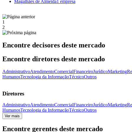
Magalhães de Almeida
1 empresa
1
2
Encontre decisores deste mercado
Encontre diretores deste mercado
Administrativo
Atendimento
Comercial
Financeiro
Jurídico
Marketing
Re
Humanos
Tecnologia da Informação
Técnico
Outros
Diretores
Administrativo
Atendimento
Comercial
Financeiro
Jurídico
Marketing
Re
Humanos
Tecnologia da Informação
Técnico
Outros
Ver mais
Encontre gerentes deste mercado