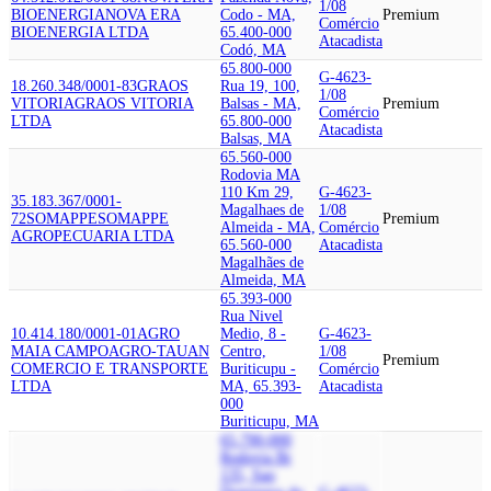
1/08
BIOENERGIA
NOVA ERA
Codo - MA,
Premium
Comércio
BIOENERGIA LTDA
65.400-000
Atacadista
Codó, MA
65.800-000
G-4623-
18.260.348/0001-83
GRAOS
Rua 19, 100,
1/08
VITORIA
GRAOS VITORIA
Balsas - MA,
Premium
Comércio
LTDA
65.800-000
Atacadista
Balsas, MA
65.560-000
Rodovia MA
110 Km 29,
G-4623-
35.183.367/0001-
Magalhaes de
1/08
72
SOMAPPE
SOMAPPE
Premium
Almeida - MA,
Comércio
AGROPECUARIA LTDA
65.560-000
Atacadista
Magalhães de
Almeida, MA
65.393-000
Rua Nivel
10.414.180/0001-01
AGRO
Medio, 8 -
G-4623-
MAIA CAMPO
AGRO-TAUAN
Centro,
1/08
Premium
COMERCIO E TRANSPORTE
Buriticupu -
Comércio
LTDA
MA, 65.393-
Atacadista
000
Buriticupu, MA
65.790-000
Rodovia Br
135, Sao