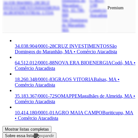
Domingos do
G-4623-
34.038.904/0001-28
CRUZ
Maranhao -
1/08
INVESTIMENTOS
HASMONA
Premium
MA, 65.790-
Comércio
AGROINDUSTRIAL LTDA
000
Atacadista
São Domingos
do Maranhão,
MA
34.038.904/0001-28
CRUZ INVESTIMENTOS
São
Domingos do Maranhão, MA • Comércio Atacadista
64.512.012/0001-88
NOVA ERA BIOENERGIA
Codó, MA •
Comércio Atacadista
18.260.348/0001-83
GRAOS VITORIA
Balsas, MA •
Comércio Atacadista
35.183.367/0001-72
SOMAPPE
Magalhães de Almeida, MA •
Comércio Atacadista
10.414.180/0001-01
AGRO MAIA CAMPO
Buriticupu, MA
• Comércio Atacadista
Mostrar listas completas
Sobre essa lista