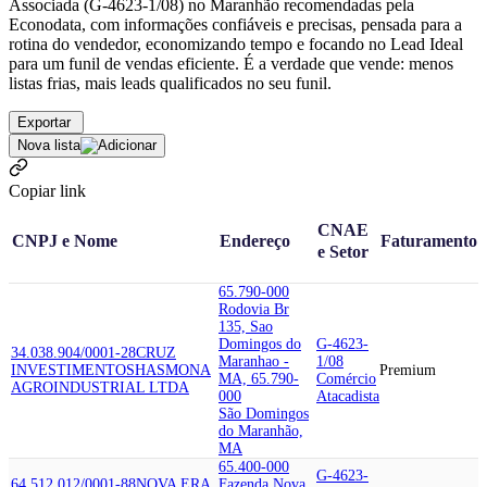
Associada (G-4623-1/08) no Maranhão recomendadas pela
Econodata, com informações confiáveis e precisas, pensada para a
rotina do vendedor, economizando tempo e focando no Lead Ideal
para um funil de vendas eficiente. É a verdade que vende: menos
listas frias, mais leads qualificados no seu funil.
Exportar
Nova lista
Copiar link
CNAE
CNPJ e Nome
Endereço
Faturamento
e Setor
65.790-000
Rodovia Br
135, Sao
Domingos do
G-4623-
34.038.904/0001-28
CRUZ
Maranhao -
1/08
INVESTIMENTOS
HASMONA
Premium
MA, 65.790-
Comércio
AGROINDUSTRIAL LTDA
000
Atacadista
São Domingos
do Maranhão,
MA
65.400-000
G-4623-
64.512.012/0001-88
NOVA ERA
Fazenda Nova,