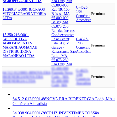
AGROPECUARIA LTDA
São Luís, MA
65.800-000
G-4623-
18.260.348/0001-83
GRAOS
Rua 19, 100,
1/08
VITORIA
GRAOS VITORIA
Balsas - MA,
Premium
Comércio
LTDA
65.800-000
Atacadista
Balsas, MA
65.075-230
Rua das Jucaras,
15.350.216/0001-
Cond:executive
54
PRODUTIVA
Lake Center;
G-4623-
AGROSEMENTES
Sala 312; V.
1/08
Premium
MARANHAO
MANAH
Garage -
Comércio
DISTRIBUIDORA
Renascenca, Sao
Atacadista
MARANHAO LTDA
Luis - MA,
65.075-230
São Luís, MA
65.400-000
G-4623-
64.512.012/0001-88
NOVA ERA
Fazenda Nova,
1/08
BIOENERGIA
NOVA ERA
Codo - MA,
Premium
Comércio
BIOENERGIA LTDA
65.400-000
Atacadista
Codó, MA
64.512.012/0001-88
NOVA ERA BIOENERGIA
Codó, MA •
Comércio Atacadista
34.038.904/0001-28
CRUZ INVESTIMENTOS
São