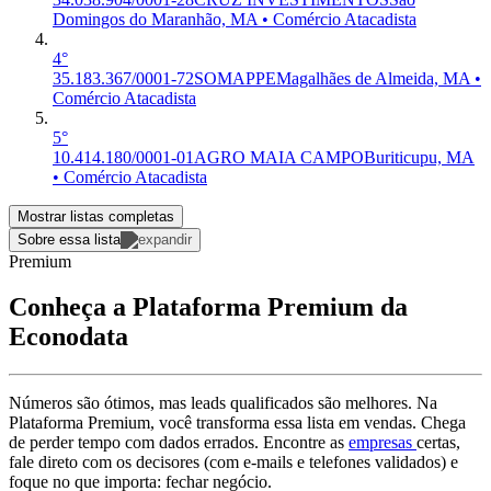
Domingos do Maranhão, MA • Comércio Atacadista
4°
35.183.367/0001-72
SOMAPPE
Magalhães de Almeida, MA •
Comércio Atacadista
5°
10.414.180/0001-01
AGRO MAIA CAMPO
Buriticupu, MA
• Comércio Atacadista
Mostrar listas completas
Sobre essa lista
Premium
Conheça a Plataforma Premium da
Econodata
Números são ótimos, mas leads qualificados são melhores. Na
Plataforma Premium, você transforma essa lista em vendas. Chega
de perder tempo com dados errados. Encontre as
empresas
certas,
fale direto com os decisores (com e-mails e telefones validados) e
foque no que importa: fechar negócio.