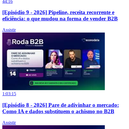
44:16
[Episódio 9 - 2026] Pipeline, receita recorrente e
eficiência: o que mudou na forma de vender B2B
Assistir
1:03:15
[Episódio 8 - 2026] Pare de adivinhar o mercado:
Como IA e dados substituem o achismo no B2B
Assistir