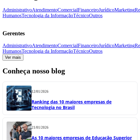
Administrativo
Atendimento
Comercial
Financeiro
Jurídico
Marketing
Re
Humanos
Tecnologia da Informação
Técnico
Outros
Gerentes
Administrativo
Atendimento
Comercial
Financeiro
Jurídico
Marketing
Re
Humanos
Tecnologia da Informação
Técnico
Outros
Ver mais
Conheça nosso blog
12/01/2026
Ranking das 10 maiores empresas de
Tecnologia no Brasil
21/01/2026
As 10 maiores empresas de Educação Superior