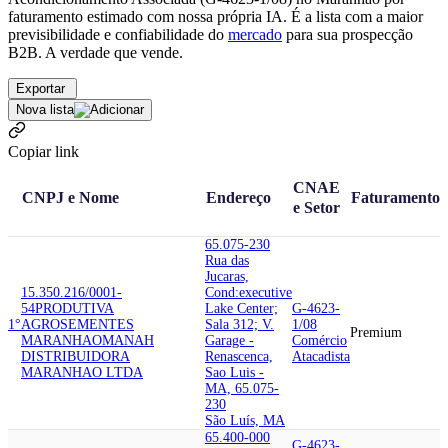
faturamento estimado com nossa própria IA. É a lista com a maior
previsibilidade e confiabilidade
do
mercado
para sua prospecção
B2B. A verdade que vende.
Exportar
Nova lista
Copiar link
CNAE
CNPJ e Nome
Endereço
Faturamento
e Setor
65.075-230
Rua das
Jucaras,
15.350.216/0001-
Cond:executive
54
PRODUTIVA
Lake Center;
G-4623-
1°
AGROSEMENTES
Sala 312; V.
1/08
Premium
MARANHAO
MANAH
Garage -
Comércio
DISTRIBUIDORA
Renascenca,
Atacadista
MARANHAO LTDA
Sao Luis -
MA, 65.075-
230
São Luís, MA
65.400-000
G-4623-