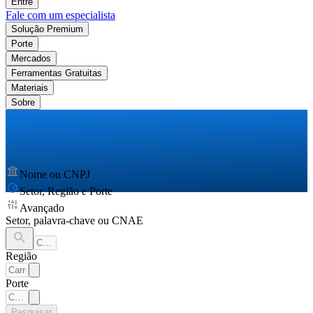
Entre
Fale com um especialista
Solução Premium
Porte
Mercados
Ferramentas Gratuitas
Materiais
Sobre
Nome ou CNPJ
Setor, Região e Porte
Avançado
Setor, palavra-chave ou CNAE
Região
Porte
Pesquisar