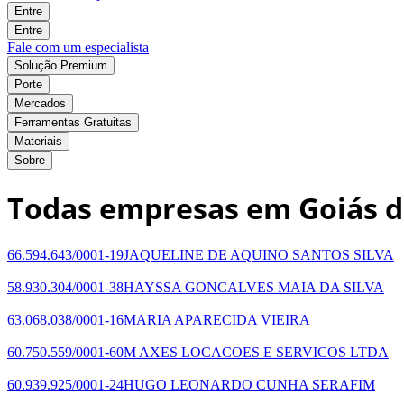
Entre
Entre
Fale com um especialista
Solução Premium
Porte
Mercados
Ferramentas Gratuitas
Materiais
Sobre
Todas empresas em Goiás d
66.594.643/0001-19
JAQUELINE DE AQUINO SANTOS SILVA
58.930.304/0001-38
HAYSSA GONCALVES MAIA DA SILVA
63.068.038/0001-16
MARIA APARECIDA VIEIRA
60.750.559/0001-60
M AXES LOCACOES E SERVICOS LTDA
60.939.925/0001-24
HUGO LEONARDO CUNHA SERAFIM