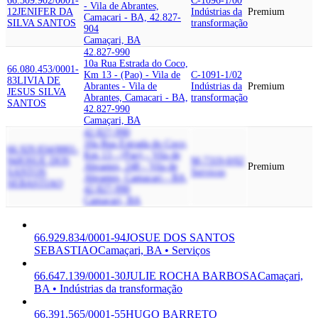
66.309.902/0001-
C-1096-1/00
- Vila de Abrantes,
12
JENIFER DA
Indústrias da
Premium
Camacari - BA, 42.827-
SILVA SANTOS
transformação
904
Camaçari, BA
42.827-990
10a Rua Estrada do Coco,
66.080.453/0001-
Km 13 - (Pao) - Vila de
C-1091-1/02
83
LIVIA DE
Abrantes - Vila de
Indústrias da
Premium
JESUS SILVA
Abrantes, Camacari - BA,
transformação
SANTOS
42.827-990
Camaçari, BA
42.827-990
10a Rua Estrada do Coco,
66.929.834/0001-
Km 13 - (Pao) - Vila de
94
JOSUE DOS
M-7319-0/02
Abrantes, 248 - Vila de
Premium
SANTOS
Serviços
Abrantes, Camacari - BA,
SEBASTIAO
42.827-990
Camaçari, BA
66.929.834/0001-94
JOSUE DOS SANTOS
SEBASTIAO
Camaçari, BA • Serviços
66.647.139/0001-30
JULIE ROCHA BARBOSA
Camaçari,
BA • Indústrias da transformação
66.391.565/0001-55
HUGO BARRETO