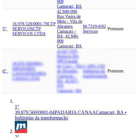
000
Camaçari, BA
42.840-000
Rua Vieira de
Melo - Vila de
16.978.528/0001-70
CTP
Abrantes,
M-7319-0/02
5°
SERVICOS
CTP
Premium
Camacari -
Serviços
SERVICOS LTDA
BA, 42.840-
000
Camaçari, BA
42.827-970
Rodovia BA
099 Estrada
39.879.569/0001-
do Coco - Vila
C-1091-1/02
04
PADARIA
6°
de Abrantes,
Indústrias da
Premium
CANAA
PADARIA
Camacari -
transformação
CANAA LTDA
BA, 42.827-
970
Camaçari, BA
1°
39.879.569/0001-04
PADARIA CANAA
Camaçari, BA •
Indústrias da transformação
2°