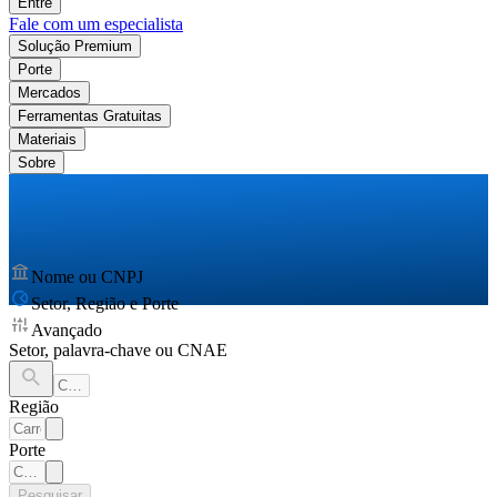
Entre
Fale com um especialista
Solução Premium
Porte
Mercados
Ferramentas Gratuitas
Materiais
Sobre
Nome ou CNPJ
Setor, Região e Porte
Avançado
Setor, palavra-chave ou CNAE
Região
Porte
Pesquisar