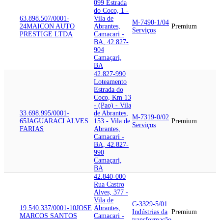
099 Estrada
do Coco, 1 -
63.898.507/0001-
Vila de
M-7490-1/04
24
MAICON AUTO
Abrantes,
Premium
Serviços
PRESTIGE LTDA
Camacari -
BA, 42.827-
904
Camaçari,
BA
42.827-990
Loteamento
Estrada do
Coco, Km 13
- (Pao) - Vila
33.698.995/0001-
de Abrantes,
M-7319-0/02
65
JAGUARACI ALVES
153 - Vila de
Premium
Serviços
FARIAS
Abrantes,
Camacari -
BA, 42.827-
990
Camaçari,
BA
42.840-000
Rua Castro
Alves, 377 -
Vila de
C-3329-5/01
19.540.337/0001-10
JOSE
Abrantes,
Indústrias da
Premium
MARCOS SANTOS
Camacari -
transformação