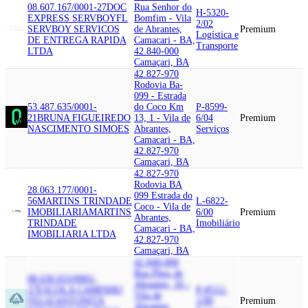
08.607.167/0001-27
DOC
Rua Senhor do
H-5320-
EXPRESS SERVBOY
FL
Bomfim - Vila
2/02
SERVBOY SERVICOS
de Abrantes,
Premium
Logística e
DE ENTREGA RAPIDA
Camacari - BA,
Transporte
LTDA
42.840-000
Camaçari, BA
42.827-970
Rodovia Ba-
099 - Estrada
53.487.635/0001-
do Coco Km
P-8599-
21
BRUNA FIGUEIREDO
13, 1 - Vila de
6/04
Premium
NASCIMENTO SIMOES
Abrantes,
Serviços
Camacari - BA,
42.827-970
Camaçari, BA
42.827-970
Rodovia BA
28.063.177/0001-
099 Estrada do
56
MARTINS TRINDADE
L-6822-
Coco - Vila de
IMOBILIARIA
MARTINS
6/00
Premium
Abrantes,
TRINDADE
Imobiliário
Camacari - BA,
IMOBILIARIA LTDA
42.827-970
Camaçari, BA
42.840-000
Rua Phoc de
08.630.033/0001-
Abrantes, 16 -
27
ESCOLA CAMINHO
P-8512-
Vila de
FELIZ
ANTONITA
1/00
Premium
Abrantes,