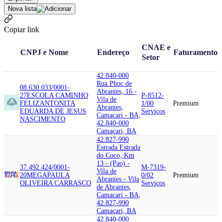
Nova lista
Copiar link
CNAE e
CNPJ e Nome
Endereço
Faturamento
Setor
42.840-000
Rua Phoc de
08.630.033/0001-
Abrantes, 16 -
27
ESCOLA CAMINHO
P-8512-
Vila de
FELIZ
ANTONITA
1/00
Premium
Abrantes,
EDUARDA DE JESUS
Serviços
Camacari - BA,
NASCIMENTO
42.840-000
Camaçari, BA
42.827-990
Estrada Estrada
do Coco, Km
13 - (Pao) -
37.492.424/0001-
M-7319-
Vila de
20
MEGA
PAULA
0/02
Premium
Abrantes - Vila
OLIVEIRA CARRASCO
Serviços
de Abrantes,
Camacari - BA,
42.827-990
Camaçari, BA
42.840-000