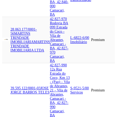
BA, 42.840-
000
Camaçari,
BA
42.827-970
Rodovia BA
099 Estrada
28.063.177/0001-
do Coco -
56
MARTINS
Vila de
TRINDADE
L-6822-6/00
Abrantes,
Premium
IMOBILIARIA
MARTINS
Imobiliário
Camacari -
TRINDADE
BA, 42.827-
IMOBILIARIA LTDA
970
Camaçari,
BA
42.827-990
12a Rua
Estrada do
Coco, Km 13
- (Pao) - Vila
de Abrantes,
39.595.122/0001-03
JOSE
S-9521-5/00
21 - Vila de
Premium
JORGE BARROS TELES
Serviços
Abrantes,
Camacari -
BA, 42.827-
990
Camaçari,
BA