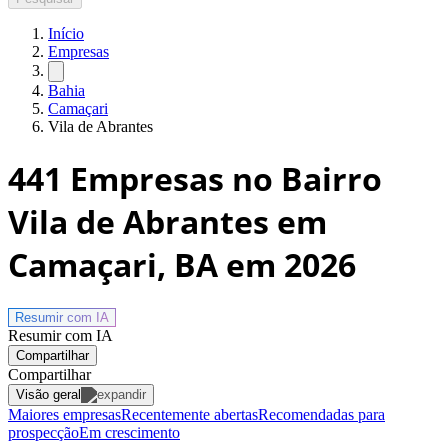
Início
Empresas
Bahia
Camaçari
Vila de Abrantes
441
Empresas no Bairro
Vila de Abrantes em
Camaçari, BA
em 2026
Resumir com
IA
Resumir com IA
Compartilhar
Compartilhar
Visão geral
Maiores empresas
Recentemente abertas
Recomendadas para
prospecção
Em crescimento