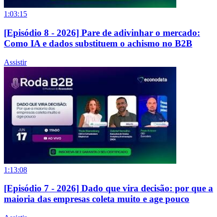
1:03:15
[Episódio 8 - 2026] Pare de adivinhar o mercado:
Como IA e dados substituem o achismo no B2B
Assistir
1:13:08
[Episódio 7 - 2026] Dado que vira decisão: por que a
maioria das empresas coleta muito e age pouco