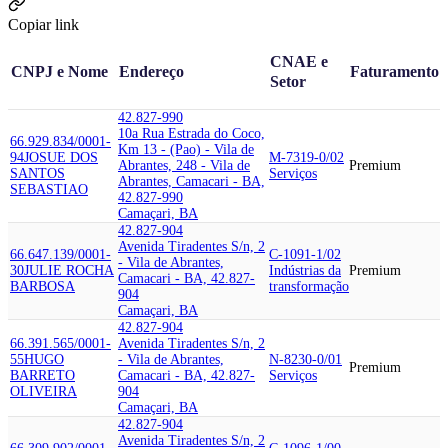
Copiar link
CNAE e
CNPJ e Nome
Endereço
Faturamento
Setor
42.827-990
10a Rua Estrada do Coco,
66.929.834/0001-
Km 13 - (Pao) - Vila de
94
JOSUE DOS
M-7319-0/02
Abrantes, 248 - Vila de
Premium
SANTOS
Serviços
Abrantes, Camacari - BA,
SEBASTIAO
42.827-990
Camaçari, BA
42.827-904
Avenida Tiradentes S/n, 2
66.647.139/0001-
C-1091-1/02
- Vila de Abrantes,
30
JULIE ROCHA
Indústrias da
Premium
Camacari - BA, 42.827-
BARBOSA
transformação
904
Camaçari, BA
42.827-904
66.391.565/0001-
Avenida Tiradentes S/n, 2
55
HUGO
- Vila de Abrantes,
N-8230-0/01
Premium
BARRETO
Camacari - BA, 42.827-
Serviços
OLIVEIRA
904
Camaçari, BA
42.827-904
Avenida Tiradentes S/n, 2