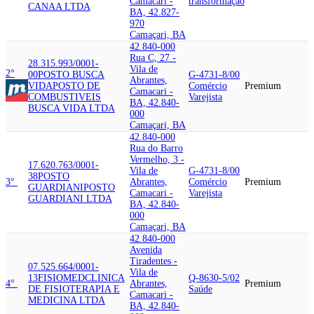
Camacari -
transformação
CANAA LTDA
BA, 42.827-
970
Camaçari, BA
42.840-000
Rua C, 27 -
28.315.993/0001-
Vila de
2°
00
POSTO BUSCA
G-4731-8/00
Abrantes,
VIDA
POSTO DE
Comércio
Premium
Camacari -
COMBUSTIVEIS
Varejista
BA, 42.840-
BUSCA VIDA LTDA
000
Camaçari, BA
42.840-000
Rua do Barro
Vermelho, 3 -
17.620.763/0001-
Vila de
G-4731-8/00
38
POSTO
3°
Abrantes,
Comércio
Premium
GUARDIANI
POSTO
Camacari -
Varejista
GUARDIANI LTDA
BA, 42.840-
000
Camaçari, BA
42.840-000
Avenida
Tiradentes -
07.525.664/0001-
Vila de
13
FISIOMED
CLINICA
Q-8630-5/02
4°
Abrantes,
Premium
DE FISIOTERAPIA E
Saúde
Camacari -
MEDICINA LTDA
BA, 42.840-