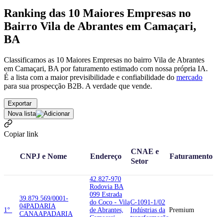
Ranking das 10 Maiores Empresas no
Bairro Vila de Abrantes em Camaçari,
BA
Classificamos as 10 Maiores Empresas no bairro Vila de Abrantes
em Camaçari, BA por faturamento estimado com nossa própria IA.
É a lista com a maior previsibilidade e confiabilidade
do
mercado
para sua prospecção B2B. A verdade que vende.
Exportar
Nova lista
Copiar link
CNAE e
CNPJ e Nome
Endereço
Faturamento
Setor
42.827-970
Rodovia BA
099 Estrada
39.879.569/0001-
do Coco - Vila
C-1091-1/02
04
PADARIA
1°
de Abrantes,
Indústrias da
Premium
CANAA
PADARIA