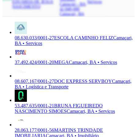
EDUARDA DE JESUS
Serviços
Camacari - BA,
NASCIMENTO
42.840-000
Camaçari, BA
08.630.033/0001-27
ESCOLA CAMINHO FELIZ
Camaçari,
BA • Serviços
37.492.424/0001-20
MEGA
Camaçari, BA • Serviços
08.607.167/0001-27
DOC EXPRESS SERVBOY
Camaçari,
BA • Logística e Transporte
53.487.635/0001-21
BRUNA FIGUEIREDO
NASCIMENTO SIMOES
Camaçari, BA • Serviços
28.063.177/0001-56
MARTINS TRINDADE
IMOBILIARIA
Camaçari, BA • Imobiliário