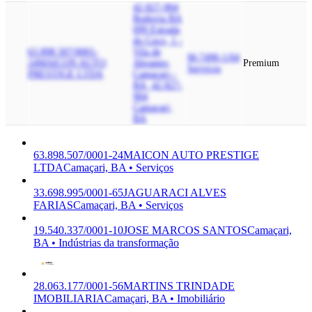
42.827-904
Rodovia BA
099 Estrada
do Coco, 1 -
63.898.507/0001-
Vila de
M-7490-1/04
24
MAICON AUTO
Abrantes,
Premium
Serviços
PRESTIGE LTDA
Camacari -
BA, 42.827-
904
Camaçari,
BA
63.898.507/0001-24
MAICON AUTO PRESTIGE
LTDA
Camaçari, BA • Serviços
33.698.995/0001-65
JAGUARACI ALVES
FARIAS
Camaçari, BA • Serviços
19.540.337/0001-10
JOSE MARCOS SANTOS
Camaçari,
BA • Indústrias da transformação
28.063.177/0001-56
MARTINS TRINDADE
IMOBILIARIA
Camaçari, BA • Imobiliário