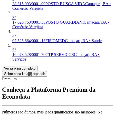
28.315.993/0001-00
POSTO BUSCA VIDA
Camaçari, BA •
Comércio Varejista
3°
17.620.763/0001-38
POSTO GUARDIANI
Camaçari, BA •
Comércio Varejista
4°
07.525.664/0001-13
FISIOMED
Camaçari, BA • Saúde
5°
16.978.528/0001-70
CTP SERVICOS
Camaçari, BA •
Serviços
Ver ranking completo
Sobre essa lista
Premium
Conheça a Plataforma Premium da
Econodata
Números são ótimos, mas leads qualificados são melhores. Na