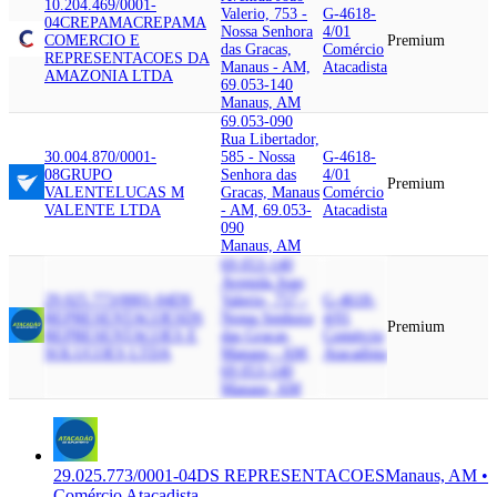
10.204.469/0001-
Valerio, 753 -
G-4618-
04
CREPAMA
CREPAMA
Nossa Senhora
4/01
COMERCIO E
Premium
das Gracas,
Comércio
REPRESENTACOES DA
Manaus - AM,
Atacadista
AMAZONIA LTDA
69.053-140
Manaus, AM
69.053-090
Rua Libertador,
30.004.870/0001-
585 - Nossa
G-4618-
08
GRUPO
Senhora das
4/01
Premium
VALENTE
LUCAS M
Gracas, Manaus
Comércio
VALENTE LTDA
- AM, 69.053-
Atacadista
090
Manaus, AM
69.053-140
Avenida Joao
29.025.773/0001-04
DS
Valerio, 757 -
G-4618-
REPRESENTACOES
DS
Nossa Senhora
4/01
Premium
REPRESENTACOES E
das Gracas,
Comércio
SOLUCOES LTDA
Manaus - AM,
Atacadista
69.053-140
Manaus, AM
29.025.773/0001-04
DS REPRESENTACOES
Manaus, AM •
Comércio Atacadista