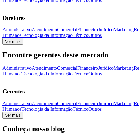
Humanos
Tecnologia da Informação
Técnico
Outros
Diretores
Administrativo
Atendimento
Comercial
Financeiro
Jurídico
Marketing
Re
Humanos
Tecnologia da Informação
Técnico
Outros
Ver mais
Encontre gerentes deste mercado
Administrativo
Atendimento
Comercial
Financeiro
Jurídico
Marketing
Re
Humanos
Tecnologia da Informação
Técnico
Outros
Gerentes
Administrativo
Atendimento
Comercial
Financeiro
Jurídico
Marketing
Re
Humanos
Tecnologia da Informação
Técnico
Outros
Ver mais
Conheça nosso blog