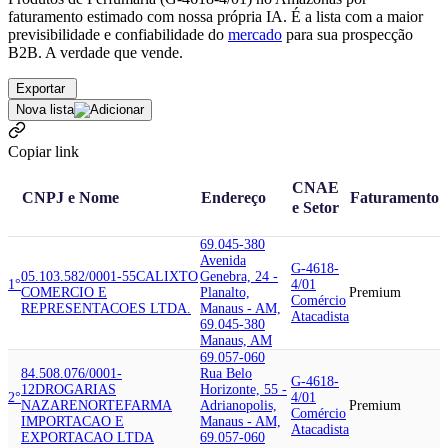
faturamento estimado com nossa própria IA. É a lista com a maior
previsibilidade e confiabilidade
do
mercado
para sua prospecção
B2B. A verdade que vende.
Exportar
Nova lista
Copiar link
CNAE
CNPJ e Nome
Endereço
Faturamento
e Setor
69.045-380
Avenida
G-4618-
05.103.582/0001-55
CALIXTO
Genebra, 24 -
1°
4/01
COMERCIO E
Planalto,
Premium
Comércio
REPRESENTACOES LTDA.
Manaus - AM,
Atacadista
69.045-380
Manaus, AM
69.057-060
84.508.076/0001-
Rua Belo
G-4618-
12
DROGARIAS
Horizonte, 55 -
2°
4/01
NAZARE
NORTEFARMA
Adrianopolis,
Premium
Comércio
IMPORTACAO E
Manaus - AM,
Atacadista
EXPORTACAO LTDA
69.057-060