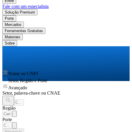
Entre
Fale com um especialista
Solução Premium
Porte
Mercados
Ferramentas Gratuitas
Materiais
Sobre
Nome ou CNPJ
Setor, Região e Porte
Avançado
Setor, palavra-chave ou CNAE
Região
Porte
Pesquisar