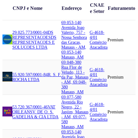
CNAE
CNPJ e Nome
Endereço
Faturamento
e Setor
69.053-140
Avenida Joao
29.025.773/0001-04
DS
Valerio, 757 -
G-4618-
REPRESENTACOES
DS
Nossa Senhora
4/01
Premium
REPRESENTACOES E
das Gracas,
Comércio
SOLUCOES LTDA
Manaus - AM,
Atacadista
69.053-140
Manaus, AM
69.048-380
Rua Flor de
G-4618-
Veludo, 113 -
55.920.597/0001-84
R. S. F.
4/01
da Paz, Manaus
Premium
ROCHA LTDA
Comércio
- AM, 69.048-
Atacadista
380
Manaus, AM
69.077-580
Avenida Rio
G-4618-
53.720.367/0001-46
VAT
Negro, 22 -
4/01
ORLEANS
V. DE O. S.
Japiim, Manaus
Premium
Comércio
GADELHA & CIA LTDA
- AM, 69.077-
Atacadista
580
Manaus, AM
69.053-140
Avenida Joao