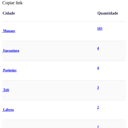
Copiar link
Cidade
Quantidade
165
Manaus
4
Itacoatiara
4
Parintins
3
Tefé
2
Lábrea
2