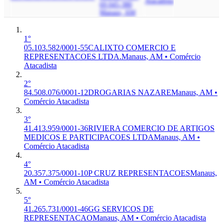
Atacadista
69.045-380
Manaus, AM
1°
05.103.582/0001-55
CALIXTO COMERCIO E
REPRESENTACOES LTDA.
Manaus, AM • Comércio
Atacadista
2°
84.508.076/0001-12
DROGARIAS NAZARE
Manaus, AM •
Comércio Atacadista
3°
41.413.959/0001-36
RIVIERA COMERCIO DE ARTIGOS
MEDICOS E PARTICIPACOES LTDA
Manaus, AM •
Comércio Atacadista
4°
20.357.375/0001-10
P CRUZ REPRESENTACOES
Manaus,
AM • Comércio Atacadista
5°
41.265.731/0001-46
GG SERVICOS DE
REPRESENTACAO
Manaus, AM • Comércio Atacadista