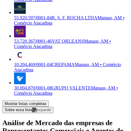
55.920.597/0001-84
R. S. F. ROCHA LTDA
Manaus, AM •
Comércio Atacadista
53.720.367/0001-46
VAT ORLEANS
Manaus, AM •
Comércio Atacadista
10.204.469/0001-04
CREPAMA
Manaus, AM • Comércio
Atacadista
30.004.870/0001-08
GRUPO VALENTE
Manaus, AM •
Comércio Atacadista
Mostrar listas completas
Sobre essa lista
Análise de Mercado das empresas de
Representantes Comerciais e Agentes do