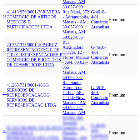
Manaus, AM
69.057-090
41.413.959/0001-36
RIVIERA
Rua Natal, 372
G-4618-
3°
COMERCIO DE ARTIGOS
- Adrianopolis,
4/01
Premium
MEDICOS E
Manaus - AM,
Comércio
PARTICIPACOES LTDA
69.057-090
Atacadista
Manaus, AM
69.028-055
Rua
20.357.375/0001-10
P CRUZ
Auxiliadora
G-4618-
REPRESENTACOES
G P DE
4°
Chaves, 12 -
4/01
CRUZ REPRESENTACOES E
Premium
Flores, Manaus
Comércio
COMERCIO DE PRODUTOS
- AM, 69.028-
Atacadista
DE COSMETICOS LTDA
055
Manaus, AM
69.095-287
Rua Santo
41.265.731/0001-46
GG
Antonio de
G-4618-
SERVICOS DE
5°
Lisboa, 58 -
4/01
REPRESENTACAO
GG
Premium
Cidade Nova,
Comércio
SERVICOS DE
Manaus - AM,
Atacadista
REPRESENTACAO LTDA
69.095-287
Manaus, AM
69.045-380
Avenida
G-4618-
05.103.582/0001-55
CALIXTO
Genebra, 24 -
6°
4/01
COMERCIO E
Planalto,
Premium
Comércio
REPRESENTACOES LTDA.
Manaus - AM,