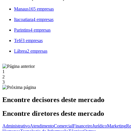
Manaus
165 empresas
Itacoatiara
4 empresas
Parintins
4 empresas
Tefé
3 empresas
Lábrea
2 empresas
1
2
3
Encontre decisores deste mercado
Encontre diretores deste mercado
Administrativo
Atendimento
Comercial
Financeiro
Jurídico
Marketing
Re