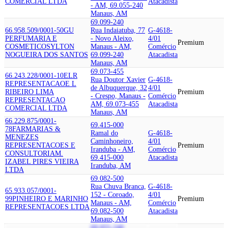
COMERCIAL LTDA
Atacadista
- AM, 69.055-240
Manaus, AM
69.099-240
66.958.509/0001-50
GU
Rua Indaiatuba, 77
G-4618-
PERFUMARIA E
- Novo Aleixo,
4/01
Premium
COSMETICOS
YLTON
Manaus - AM,
Comércio
NOGUEIRA DOS SANTOS
69.099-240
Atacadista
Manaus, AM
69.073-455
66.243.228/0001-10
ELR
Rua Doutor Xavier
G-4618-
REPRESENTACAO
E L
de Albuquerque, 32
4/01
RIBEIRO LIMA
Premium
- Crespo, Manaus -
Comércio
REPRESENTACAO
AM, 69.073-455
Atacadista
COMERCIAL LTDA
Manaus, AM
66.229.875/0001-
69.415-000
78
FARMARIAS &
Ramal do
G-4618-
MENEZES
Caminhoneiro,
4/01
REPRESENTACOES E
Premium
Iranduba - AM,
Comércio
CONSULTORIA
M.
69.415-000
Atacadista
IZABEL PIRES VIEIRA
Iranduba, AM
LTDA
69.082-500
Rua Chuva Branca,
G-4618-
65.933.057/0001-
152 - Coroado,
4/01
99
PINHEIRO E MARINHO
Premium
Manaus - AM,
Comércio
REPRESENTACOES LTDA
69.082-500
Atacadista
Manaus, AM
69.055-240