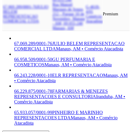
Rua Manoel
67.069.289/0001-76
JULIO
G-4618-
Marques de Souza,
BELEM
4/01
212 - Parque 10 de
Premium
REPRESENTACAO
Comércio
Novembro, Manaus
COMERCIAL LTDA
Atacadista
- AM, 69.055-240
Manaus, AM
67.069.289/0001-76
JULIO BELEM REPRESENTACAO
COMERCIAL LTDA
Manaus, AM • Comércio Atacadista
66.958.509/0001-50
GU PERFUMARIA E
COSMETICOS
Manaus, AM • Comércio Atacadista
66.243.228/0001-10
ELR REPRESENTACAO
Manaus, AM
• Comércio Atacadista
66.229.875/0001-78
FARMARIAS & MENEZES
REPRESENTACOES E CONSULTORIA
Iranduba, AM •
Comércio Atacadista
65.933.057/0001-99
PINHEIRO E MARINHO
REPRESENTACOES LTDA
Manaus, AM • Comércio
Atacadista