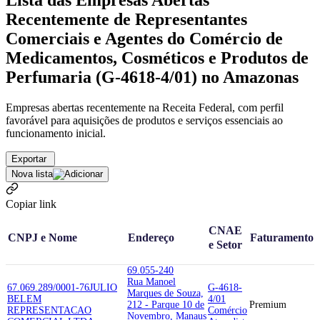
Lista das Empresas Abertas
Recentemente de Representantes
Comerciais e Agentes do Comércio de
Medicamentos, Cosméticos e Produtos de
Perfumaria (G-4618-4/01) no Amazonas
Empresas abertas recentemente na Receita Federal, com perfil
favorável para aquisições de produtos e serviços essenciais ao
funcionamento inicial.
Exportar
Nova lista
Copiar link
CNAE
CNPJ e Nome
Endereço
Faturamento
e Setor
69.055-240
Rua Manoel
67.069.289/0001-76
JULIO
G-4618-
Marques de Souza,
BELEM
4/01
212 - Parque 10 de
Premium
REPRESENTACAO
Comércio
Novembro, Manaus