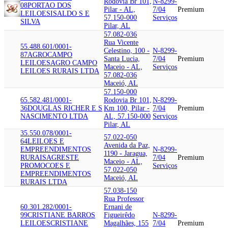
Rodovia Br 101,
N-8299-
08
PORTAO DOS
Pilar - AL,
7/04
Premium
LEILOES
ISALDO S E
57.150-000
Serviços
SILVA
Pilar, AL
57.082-036
Rua Vicente
55.488.601/0001-
Celestino, 100 -
N-8299-
87
AGROCAMPO
Santa Lucia,
7/04
Premium
LEILOES
AGRO CAMPO
Maceio - AL,
Serviços
LEILOES RURAIS LTDA
57.082-036
Maceió, AL
57.150-000
65.582.481/0001-
Rodovia Br 101,
N-8299-
36
DOUGLAS RICHER E S
Km 100, Pilar -
7/04
Premium
NASCIMENTO LTDA
AL, 57.150-000
Serviços
Pilar, AL
35.550.078/0001-
57.022-050
64
LEILOES E
Avenida da Paz,
EMPREENDIMENTOS
N-8299-
1190 - Jaragua,
RURAIS
AGRESTE
7/04
Premium
Maceio - AL,
PROMOCOES E
Serviços
57.022-050
EMPREENDIMENTOS
Maceió, AL
RURAIS LTDA
57.038-150
Rua Professor
60.301.282/0001-
Ernani de
99
CRISTIANE BARROS
Figueirêdo
N-8299-
LEILOES
CRISTIANE
Magalhães, 155
7/04
Premium