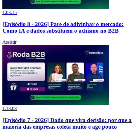
1:03:15
[Episódio 8 - 2026] Pare de adivinhar o mercado:
Como IA e dados substituem o achismo no B2B
Assistir
1:13:08
[Episódio 7 - 2026] Dado que vira decisão: por que a
maioria das empresas coleta muito e age pouco