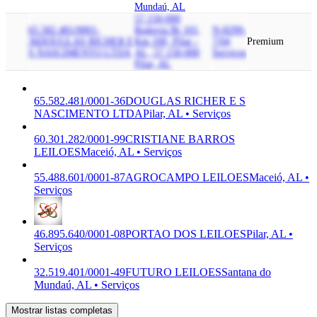
Mundaú, AL
57.150-000
65.582.481/0001-
Rodovia Br 101,
N-8299-
36
DOUGLAS RICHER E
Km 100, Pilar -
7/04
Premium
S NASCIMENTO LTDA
AL, 57.150-000
Serviços
Pilar, AL
65.582.481/0001-36
DOUGLAS RICHER E S
NASCIMENTO LTDA
Pilar, AL • Serviços
60.301.282/0001-99
CRISTIANE BARROS
LEILOES
Maceió, AL • Serviços
55.488.601/0001-87
AGROCAMPO LEILOES
Maceió, AL •
Serviços
46.895.640/0001-08
PORTAO DOS LEILOES
Pilar, AL •
Serviços
32.519.401/0001-49
FUTURO LEILOES
Santana do
Mundaú, AL • Serviços
Mostrar listas completas