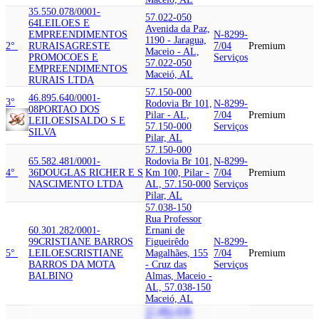
35.550.078/0001-
57.022-050
64
LEILOES E
Avenida da Paz,
EMPREENDIMENTOS
N-8299-
1190 - Jaragua,
2°
RURAIS
AGRESTE
7/04
Premium
Maceio - AL,
PROMOCOES E
Serviços
57.022-050
EMPREENDIMENTOS
Maceió, AL
RURAIS LTDA
57.150-000
46.895.640/0001-
3°
Rodovia Br 101,
N-8299-
08
PORTAO DOS
Pilar - AL,
7/04
Premium
LEILOES
ISALDO S E
57.150-000
Serviços
SILVA
Pilar, AL
57.150-000
65.582.481/0001-
Rodovia Br 101,
N-8299-
4°
36
DOUGLAS RICHER E S
Km 100, Pilar -
7/04
Premium
NASCIMENTO LTDA
AL, 57.150-000
Serviços
Pilar, AL
57.038-150
Rua Professor
60.301.282/0001-
Ernani de
99
CRISTIANE BARROS
Figueirêdo
N-8299-
5°
LEILOES
CRISTIANE
Magalhães, 155
7/04
Premium
BARROS DA MOTA
- Cruz das
Serviços
BALBINO
Almas, Maceio -
AL, 57.038-150
Maceió, AL
57.082-036