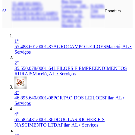
Rua Vicente
55.488.601/0001-
Celestino, 100 -
N-8299-
87
AGROCAMPO
6°
Santa Lucia,
7/04
Premium
LEILOES
AGRO CAMPO
Maceio - AL,
Serviços
LEILOES RURAIS LTDA
57.082-036
Maceió, AL
1°
55.488.601/0001-87
AGROCAMPO LEILOES
Maceió, AL •
Serviços
2°
35.550.078/0001-64
LEILOES E EMPREENDIMENTOS
RURAIS
Maceió, AL • Serviços
3°
46.895.640/0001-08
PORTAO DOS LEILOES
Pilar, AL •
Serviços
4°
65.582.481/0001-36
DOUGLAS RICHER E S
NASCIMENTO LTDA
Pilar, AL • Serviços