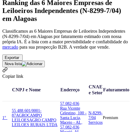
Ranking das 6 Maiores Empresas de
Leiloeiros Independentes (N-8299-7/04)
em Alagoas
Classificamos as 6 Maiores Empresas de Leiloeiros Independentes
(N-8299-7/04) em Alagoas por faturamento estimado com nossa
própria IA. É a lista com a maior previsibilidade e confiabilidade
do
mercado
para sua prospecção B2B. A verdade que vende.
Exportar
Nova lista
Copiar link
CNAE
CNPJ e Nome
Endereço
Faturamento
e Setor
57.082-036
Rua Vicente
55.488.601/0001-
Celestino, 100 -
N-8299-
87
AGROCAMPO
1°
Santa Lucia,
7/04
Premium
LEILOES
AGRO CAMPO
Maceio - AL,
Serviços
LEILOES RURAIS LTDA
57.082-036
Maceió, AL