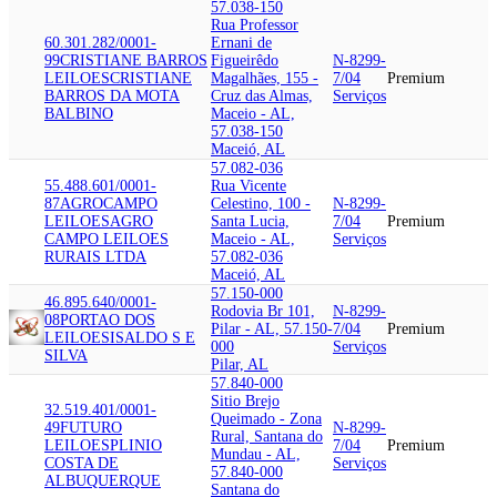
57.038-150
Rua Professor
60.301.282/0001-
Ernani de
99
CRISTIANE BARROS
Figueirêdo
N-8299-
LEILOES
CRISTIANE
Magalhães, 155 -
7/04
Premium
BARROS DA MOTA
Cruz das Almas,
Serviços
BALBINO
Maceio - AL,
57.038-150
Maceió, AL
57.082-036
55.488.601/0001-
Rua Vicente
87
AGROCAMPO
Celestino, 100 -
N-8299-
LEILOES
AGRO
Santa Lucia,
7/04
Premium
CAMPO LEILOES
Maceio - AL,
Serviços
RURAIS LTDA
57.082-036
Maceió, AL
57.150-000
46.895.640/0001-
Rodovia Br 101,
N-8299-
08
PORTAO DOS
Pilar - AL, 57.150-
7/04
Premium
LEILOES
ISALDO S E
000
Serviços
SILVA
Pilar, AL
57.840-000
Sitio Brejo
32.519.401/0001-
Queimado - Zona
49
FUTURO
N-8299-
Rural, Santana do
LEILOES
PLINIO
7/04
Premium
Mundau - AL,
COSTA DE
Serviços
57.840-000
ALBUQUERQUE
Santana do