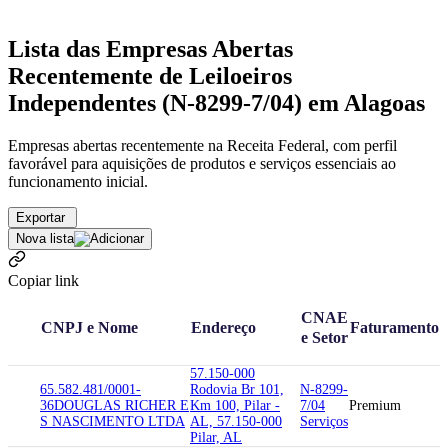
Lista das Empresas Abertas
Recentemente de Leiloeiros
Independentes (N-8299-7/04) em Alagoas
Empresas abertas recentemente na Receita Federal, com perfil
favorável para aquisições de produtos e serviços essenciais ao
funcionamento inicial.
Exportar
Nova lista
Copiar link
CNAE
CNPJ e Nome
Endereço
Faturamento
e Setor
57.150-000
65.582.481/0001-
Rodovia Br 101,
N-8299-
36
DOUGLAS RICHER E
Km 100, Pilar -
7/04
Premium
S NASCIMENTO LTDA
AL, 57.150-000
Serviços
Pilar, AL