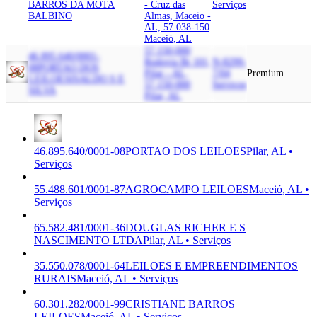
BARROS DA MOTA
- Cruz das
Serviços
BALBINO
Almas, Maceio -
AL, 57.038-150
Maceió, AL
57.150-000
46.895.640/0001-
Rodovia Br 101,
N-8299-
08
PORTAO DOS
Pilar - AL,
7/04
Premium
LEILOES
ISALDO S E
57.150-000
Serviços
SILVA
Pilar, AL
46.895.640/0001-08
PORTAO DOS LEILOES
Pilar, AL •
Serviços
55.488.601/0001-87
AGROCAMPO LEILOES
Maceió, AL •
Serviços
65.582.481/0001-36
DOUGLAS RICHER E S
NASCIMENTO LTDA
Pilar, AL • Serviços
35.550.078/0001-64
LEILOES E EMPREENDIMENTOS
RURAIS
Maceió, AL • Serviços
60.301.282/0001-99
CRISTIANE BARROS
LEILOES
Maceió, AL • Serviços