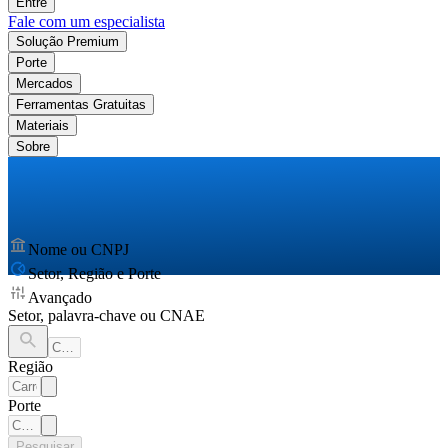
Entre
Fale com um especialista
Solução Premium
Porte
Mercados
Ferramentas Gratuitas
Materiais
Sobre
Nome ou CNPJ
Setor, Região e Porte
Avançado
Setor, palavra-chave ou CNAE
Região
Porte
Pesquisar