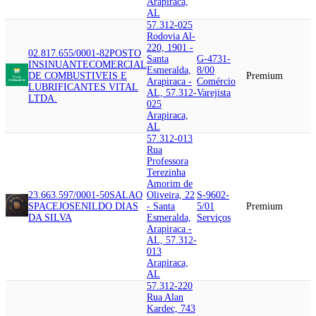
Arapiraca,
AL
57.312-025
Rodovia Al-
220, 1901 -
02.817.655/0001-82
POSTO
Santa
G-4731-
INSINUANTE
COMERCIAL
Esmeralda,
8/00
DE COMBUSTIVEIS E
Premium
Arapiraca -
Comércio
LUBRIFICANTES VITAL
AL, 57.312-
Varejista
LTDA.
025
Arapiraca,
AL
57.312-013
Rua
Professora
Terezinha
Amorim de
23.663.597/0001-50
SALAO
Oliveira, 22
S-9602-
SPACE
JOSENILDO DIAS
- Santa
5/01
Premium
DA SILVA
Esmeralda,
Serviços
Arapiraca -
AL, 57.312-
013
Arapiraca,
AL
57.312-220
Rua Alan
Kardec, 743