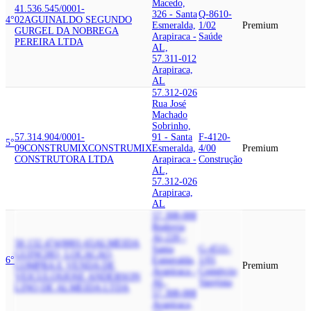
Macedo,
41.536.545/0001-
326 - Santa
Q-8610-
4°
02
AGUINALDO SEGUNDO
Esmeralda,
1/02
Premium
GURGEL DA NOBREGA
Arapiraca -
Saúde
PEREIRA LTDA
AL,
57.311-012
Arapiraca,
AL
57.312-026
Rua José
Machado
Sobrinho,
57.314.904/0001-
91 - Santa
F-4120-
5°
09
CONSTRUMIX
CONSTRUMIX
Esmeralda,
4/00
Premium
CONSTRUTORA LTDA
Arapiraca -
Construção
AL,
57.312-026
Arapiraca,
AL
57.308-000
Rodovia
Al-220 -
50.132.474/0001-65
ALMEIDA
Santa
G-4511-
GUINCHO, LOCACAO,
6°
Esmeralda,
1/01
COMPRA E VENDA DE
Premium
Arapiraca -
Comércio
VEICULOS
JOSE ANDERSON
AL,
Varejista
LINO DE ALMEIDA LTDA
57.308-000
Arapiraca,