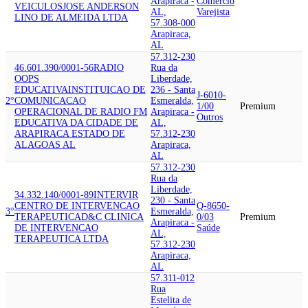
Arapiraca -
Comércio
VEICULOS
JOSE ANDERSON
AL,
Varejista
LINO DE ALMEIDA LTDA
57.308-000
Arapiraca,
AL
57.312-230
46.601.390/0001-56
RADIO
Rua da
OOPS
Liberdade,
EDUCATIVA
INSTITUICAO DE
236 - Santa
J-6010-
2°
COMUNICACAO
Esmeralda,
1/00
Premium
OPERACIONAL DE RADIO FM
Arapiraca -
Outros
EDUCATIVA DA CIDADE DE
AL,
ARAPIRACA ESTADO DE
57.312-230
ALAGOAS AL
Arapiraca,
AL
57.312-230
Rua da
Liberdade,
34.332.140/0001-89
INTERVIR
230 - Santa
CENTRO DE INTERVENCAO
Q-8650-
3°
Esmeralda,
TERAPEUTICA
D&C CLINICA
0/03
Premium
Arapiraca -
DE INTERVENCAO
Saúde
AL,
TERAPEUTICA LTDA
57.312-230
Arapiraca,
AL
57.311-012
Rua
Estelita de