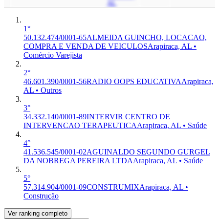
AL
1°
50.132.474/0001-65
ALMEIDA GUINCHO, LOCACAO,
COMPRA E VENDA DE VEICULOS
Arapiraca, AL •
Comércio Varejista
2°
46.601.390/0001-56
RADIO OOPS EDUCATIVA
Arapiraca,
AL • Outros
3°
34.332.140/0001-89
INTERVIR CENTRO DE
INTERVENCAO TERAPEUTICA
Arapiraca, AL • Saúde
4°
41.536.545/0001-02
AGUINALDO SEGUNDO GURGEL
DA NOBREGA PEREIRA LTDA
Arapiraca, AL • Saúde
5°
57.314.904/0001-09
CONSTRUMIX
Arapiraca, AL •
Construção
Ver ranking completo