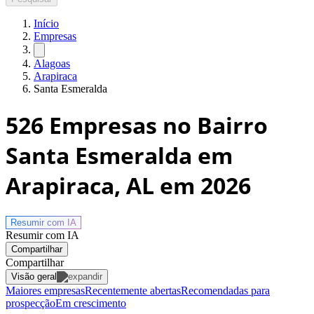
Início
Empresas
Alagoas
Arapiraca
Santa Esmeralda
526
Empresas no Bairro
Santa Esmeralda em
Arapiraca, AL
em 2026
Resumir com
IA
Resumir com IA
Compartilhar
Compartilhar
Visão geral
Maiores empresas
Recentemente abertas
Recomendadas para
prospecção
Em crescimento