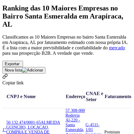
Ranking das 10 Maiores Empresas no
Bairro Santa Esmeralda em Arapiraca,
AL
Classificamos as 10 Maiores Empresas no bairro Santa Esmeralda
em Arapiraca, AL por faturamento estimado com nossa própria IA.
É a lista com a maior previsibilidade e confiabilidade
do
mercado
para sua prospecção B2B. A verdade que vende.
Exportar
Nova lista
Copiar link
CNAE e
CNPJ e Nome
Endereço
Faturamento
Setor
57.308-000
Rodovia
Al-220 -
50.132.474/0001-65
ALMEIDA
Santa
G-4511-
GUINCHO, LOCACAO,
1°
Esmeralda,
1/01
COMPRA E VENDA DE
Premium