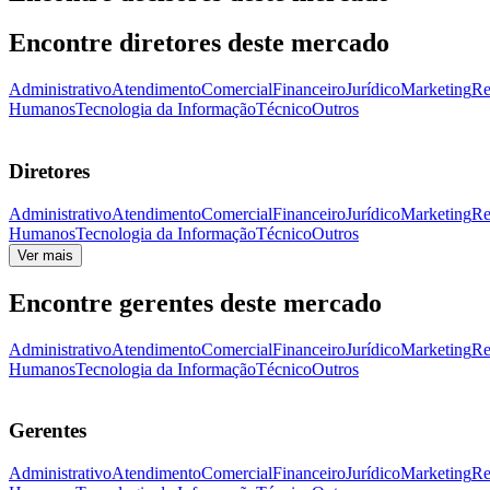
Encontre diretores deste mercado
Administrativo
Atendimento
Comercial
Financeiro
Jurídico
Marketing
Re
Humanos
Tecnologia da Informação
Técnico
Outros
Diretores
Administrativo
Atendimento
Comercial
Financeiro
Jurídico
Marketing
Re
Humanos
Tecnologia da Informação
Técnico
Outros
Ver mais
Encontre gerentes deste mercado
Administrativo
Atendimento
Comercial
Financeiro
Jurídico
Marketing
Re
Humanos
Tecnologia da Informação
Técnico
Outros
Gerentes
Administrativo
Atendimento
Comercial
Financeiro
Jurídico
Marketing
Re