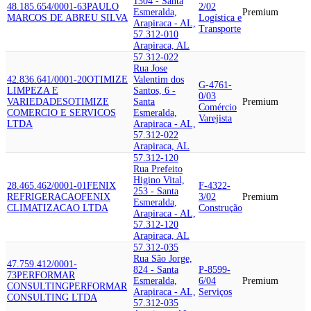
1304 - Santa
48.185.654/0001-63
PAULO
2/02
Esmeralda,
Premium
MARCOS DE ABREU SILVA
Logística e
Arapiraca - AL,
Transporte
57.312-010
Arapiraca, AL
57.312-022
Rua Jose
42.836.641/0001-20
OTIMIZE
Valentim dos
G-4761-
LIMPEZA E
Santos, 6 -
0/03
VARIEDADES
OTIMIZE
Santa
Premium
Comércio
COMERCIO E SERVICOS
Esmeralda,
Varejista
LTDA
Arapiraca - AL,
57.312-022
Arapiraca, AL
57.312-120
Rua Prefeito
Higino Vital,
28.465.462/0001-01
FENIX
F-4322-
253 - Santa
REFRIGERACAO
FENIX
3/02
Premium
Esmeralda,
CLIMATIZACAO LTDA
Construção
Arapiraca - AL,
57.312-120
Arapiraca, AL
57.312-035
Rua São Jorge,
47.759.412/0001-
824 - Santa
P-8599-
73
PERFORMAR
Esmeralda,
6/04
Premium
CONSULTING
PERFORMAR
Arapiraca - AL,
Serviços
CONSULTING LTDA
57.312-035