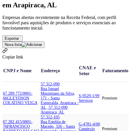
em Arapiraca, AL
Empresas abertas recentemente na Receita Federal, com perfil
favorável para aquisições de produtos e serviços essenciais ao
funcionamento inicial.
Exportar
Nova lista
Copiar link
CNAE e
CNPJ e Nome
Endereço
Faturamento
Setor
57.312-090
Rua Ismael
67.289.772/0001-
Maximiano da Silva,
S-9529-1/99
66
GLEYDSON
171 - Santa
Premium
Serviços
COLATINO VEIGA
Esmeralda, Arapiraca -
AL, 57.312-090
Arapiraca, AL
57.312-105
67.282.415/0001-
Rua Estelita de
G-4781-4/00
76
FRANCISCO
Macedo, 326 - Santa
Comércio
Premium