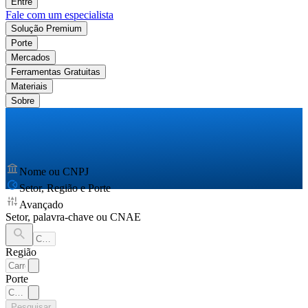
Entre
Fale com um especialista
Solução Premium
Porte
Mercados
Ferramentas Gratuitas
Materiais
Sobre
Nome ou CNPJ
Setor, Região e Porte
Avançado
Setor, palavra-chave ou CNAE
Região
Porte
Pesquisar