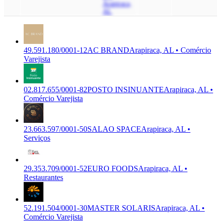
Arapiraca,
AL
49.591.180/0001-12
AC BRAND
Arapiraca, AL • Comércio
Varejista
02.817.655/0001-82
POSTO INSINUANTE
Arapiraca, AL •
Comércio Varejista
23.663.597/0001-50
SALAO SPACE
Arapiraca, AL •
Serviços
29.353.709/0001-52
EURO FOODS
Arapiraca, AL •
Restaurantes
52.191.504/0001-30
MASTER SOLARIS
Arapiraca, AL •
Comércio Varejista