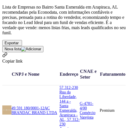
Lista de Empresas no Bairro Santa Esmeralda em Arapiraca, AL
recomendadas pela Econodata, com informações confiáveis e
precisas, pensada para a rotina do vendedor, economizando tempo e
focando no Lead Ideal para um funil de vendas eficiente. É a
verdade que vende: menos listas frias, mais leads qualificados no seu
funil.
Exportar
Nova lista
Copiar link
CNAE e
CNPJ e Nome
Endereço
Faturamento
Setor
57.312-230
Rua da
Liberdade,
144 a -
G-4781-
Santa
49.591.180/0001-12
AC
4/00
Esmeralda,
Premium
BRAND
AC BRAND LTDA
Comércio
Arapiraca -
Varejista
AL, 57.312-
230