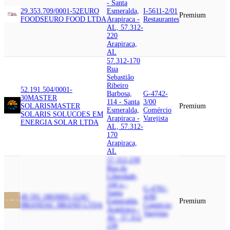
- Santa
29.353.709/0001-52
EURO
Esmeralda,
I-5611-2/01
Premium
FOODS
EURO FOOD LTDA
Arapiraca -
Restaurantes
AL, 57.312-
220
Arapiraca,
AL
57.312-170
Rua
Sebastião
Ribeiro
52.191.504/0001-
Barbosa,
G-4742-
30
MASTER
114 - Santa
3/00
SOLARIS
MASTER
Premium
Esmeralda,
Comércio
SOLARIS SOLUCOES EM
Arapiraca -
Varejista
ENERGIA SOLAR LTDA
AL, 57.312-
170
Arapiraca,
AL
57.312-230
Rua da
Liberdade,
144 a -
G-4781-
Santa
49.591.180/0001-12
AC
4/00
Esmeralda,
Premium
BRAND
AC BRAND LTDA
Comércio
Arapiraca -
Varejista
AL, 57.312-
230