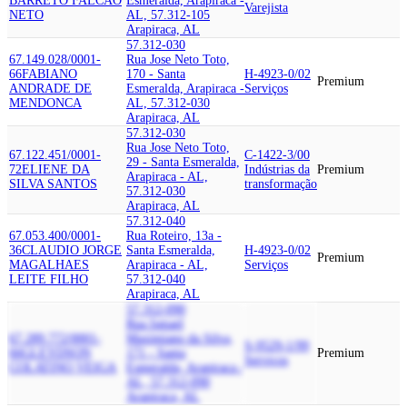
BARRETO FALCAO
Esmeralda, Arapiraca -
Varejista
NETO
AL, 57.312-105
Arapiraca, AL
57.312-030
67.149.028/0001-
Rua Jose Neto Toto,
66
FABIANO
170 - Santa
H-4923-0/02
Premium
ANDRADE DE
Esmeralda, Arapiraca -
Serviços
MENDONCA
AL, 57.312-030
Arapiraca, AL
57.312-030
Rua Jose Neto Toto,
67.122.451/0001-
C-1422-3/00
29 - Santa Esmeralda,
72
ELIENE DA
Indústrias da
Premium
Arapiraca - AL,
SILVA SANTOS
transformação
57.312-030
Arapiraca, AL
57.312-040
67.053.400/0001-
Rua Roteiro, 13a -
36
CLAUDIO JORGE
Santa Esmeralda,
H-4923-0/02
Premium
MAGALHAES
Arapiraca - AL,
Serviços
LEITE FILHO
57.312-040
Arapiraca, AL
57.312-090
Rua Ismael
67.289.772/0001-
Maximiano da Silva,
S-9529-1/99
66
GLEYDSON
171 - Santa
Premium
Serviços
COLATINO VEIGA
Esmeralda, Arapiraca -
AL, 57.312-090
Arapiraca, AL