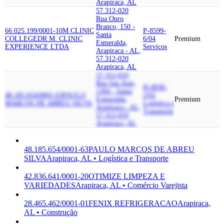
Arapiraca, AL
57.312-020
Rua Ouro
Branco, 150 -
66.025.199/0001-10
M CLINIC
P-8599-
Santa
COLLEGE
DR M. CLINIC
6/04
Premium
Esmeralda,
EXPERIENCE LTDA
Serviços
Arapiraca - AL,
57.312-020
Arapiraca, AL
57.312-010
Rua Sao Joao,
H-4930-
1304 - Santa
48.185.654/0001-63
PAULO
2/02
Esmeralda,
Premium
MARCOS DE ABREU SILVA
Logística e
Arapiraca - AL,
Transporte
57.312-010
Arapiraca, AL
48.185.654/0001-63
PAULO MARCOS DE ABREU
SILVA
Arapiraca, AL • Logística e Transporte
42.836.641/0001-20
OTIMIZE LIMPEZA E
VARIEDADES
Arapiraca, AL • Comércio Varejista
28.465.462/0001-01
FENIX REFRIGERACAO
Arapiraca,
AL • Construção