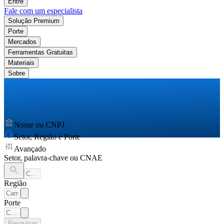
Entre
Fale com um especialista
Solução Premium
Porte
Mercados
Ferramentas Gratuitas
Materiais
Sobre
Nome ou CNPJ
Setor, Região e Porte
Avançado
Setor, palavra-chave ou CNAE
Região
Porte
Pesquisar