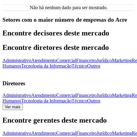
Não há nenhum dado para ser mostrado.
Setores com o maior número de empresas do Acre
Encontre decisores deste mercado
Encontre diretores deste mercado
Administrativo
Atendimento
Comercial
Financeiro
Jurídico
Marketing
Re
Humanos
Tecnologia da Informação
Técnico
Outros
Diretores
Administrativo
Atendimento
Comercial
Financeiro
Jurídico
Marketing
Re
Humanos
Tecnologia da Informação
Técnico
Outros
Ver mais
Encontre gerentes deste mercado
Administrativo
Atendimento
Comercial
Financeiro
Jurídico
Marketing
Re