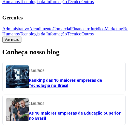
Humanos
Tecnologia da Informação
Técnico
Outros
Gerentes
Administrativo
Atendimento
Comercial
Financeiro
Jurídico
Marketing
Re
Humanos
Tecnologia da Informação
Técnico
Outros
Ver mais
Conheça nosso blog
12/01/2026
Ranking das 10 maiores empresas de
Tecnologia no Brasil
21/01/2026
As 10 maiores empresas de Educação Superior
no Brasil