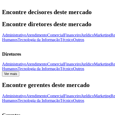
Encontre decisores deste mercado
Encontre diretores deste mercado
Administrativo
Atendimento
Comercial
Financeiro
Jurídico
Marketing
Re
Humanos
Tecnologia da Informação
Técnico
Outros
Diretores
Administrativo
Atendimento
Comercial
Financeiro
Jurídico
Marketing
Re
Humanos
Tecnologia da Informação
Técnico
Outros
Ver mais
Encontre gerentes deste mercado
Administrativo
Atendimento
Comercial
Financeiro
Jurídico
Marketing
Re
Humanos
Tecnologia da Informação
Técnico
Outros