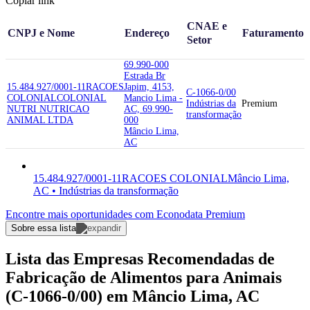
Copiar link
CNAE e
CNPJ e Nome
Endereço
Faturamento
Setor
69.990-000
Estrada Br
15.484.927/0001-11
RACOES
Japim, 4153,
C-1066-0/00
COLONIAL
COLONIAL
Mancio Lima -
Indústrias da
Premium
NUTRI NUTRICAO
AC, 69.990-
transformação
ANIMAL LTDA
000
Mâncio Lima,
AC
15.484.927/0001-11
RACOES COLONIAL
Mâncio Lima,
AC • Indústrias da transformação
Encontre mais oportunidades com Econodata Premium
Sobre essa lista
Lista das Empresas Recomendadas de
Fabricação de Alimentos para Animais
(C-1066-0/00) em Mâncio Lima, AC