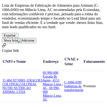
Lista de Empresas de Fabricação de Alimentos para Animais (C-
1066-0/00) em Mâncio Lima, AC recomendadas pela Econodata,
com informações confiáveis e precisas, pensada para a rotina do
vendedor, economizando tempo e focando no Lead Ideal para um
funil de vendas eficiente. É a verdade que vende: menos listas frias,
mais leads qualificados no seu funil.
Exportar
Nova lista
Copiar link
CNAE e
CNPJ e Nome
Endereço
Faturamento
Setor
69.990-000
Estrada Br
15.484.927/0001-11
RACOES
Japim, 4153,
C-1066-0/00
COLONIAL
COLONIAL
Mancio Lima -
Indústrias da
Premium
NUTRI NUTRICAO
AC, 69.990-
transformação
ANIMAL LTDA
000
Mâncio Lima,
AC