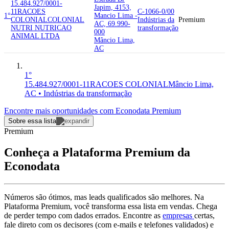
15.484.927/0001-
Japim, 4153,
11
RACOES
C-1066-0/00
1°
Mancio Lima -
COLONIAL
COLONIAL
Indústrias da
Premium
AC, 69.990-
NUTRI NUTRICAO
transformação
000
ANIMAL LTDA
Mâncio Lima,
AC
1°
15.484.927/0001-11
RACOES COLONIAL
Mâncio Lima,
AC • Indústrias da transformação
Encontre mais oportunidades com Econodata Premium
Sobre essa lista
Premium
Conheça a Plataforma Premium da
Econodata
Números são ótimos, mas leads qualificados são melhores. Na
Plataforma Premium, você transforma essa lista em vendas. Chega
de perder tempo com dados errados. Encontre as
empresas
certas,
fale direto com os decisores (com e-mails e telefones validados) e