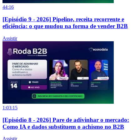
44:16
[Episódio 9 - 2026] Pipeline, receita recorrente e
eficiência: o que mudou na forma de vender B2B
Assistir
1:03:15
[Episódio 8 - 2026] Pare de adivinhar o mercado:
Como IA e dados substituem o achismo no B2B
Assistir