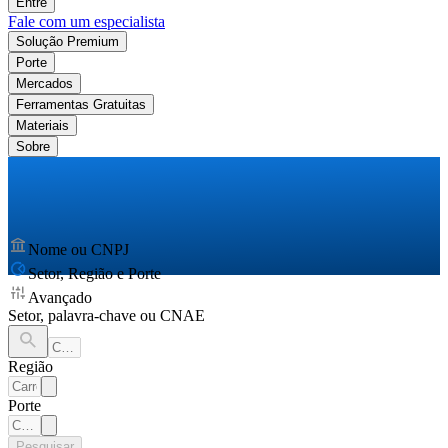
Entre
Fale com um especialista
Solução Premium
Porte
Mercados
Ferramentas Gratuitas
Materiais
Sobre
Nome ou CNPJ
Setor, Região e Porte
Avançado
Setor, palavra-chave ou CNAE
Região
Porte
Pesquisar