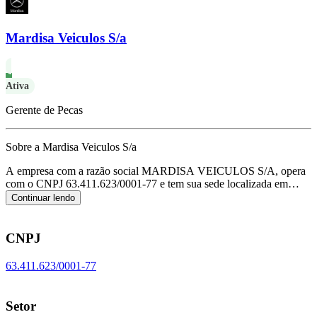
Mardisa Veiculos S/a
Ativa
Gerente de Pecas
Sobre a Mardisa Veiculos S/a
A empresa com a razão social MARDISA VEICULOS S/A, opera
com o CNPJ 63.411.623/0001-77 e tem sua sede localizada em
Nossa Senhora do Socorro/SE.
Seu foco principal de atuação é de
Continuar lendo
comércio por atacado de caminhões novos e usados, de acordo com
o código CNAE G-4511-1/04.
CNPJ
63.411.623/0001-77
Setor