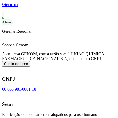
Genom
Ativa
Gerente Regional
Sobre a Genom
A empresa GENOM, com a razão social UNIAO QUIMICA
FARMACEUTICA NACIONAL S A, opera com o CNPJ
60.665.981/0001-18 e tem sua sede localizada em Embu-Guacu/SP.
Continuar lendo
Seu foco principal de atuação é de fabricação de medicamentos
alopáticos para uso humano, de acordo com o código CNAE C-
2121-1/01.
CNPJ
60.665.981/0001-18
Setor
Fabricação de medicamentos alopáticos para uso humano