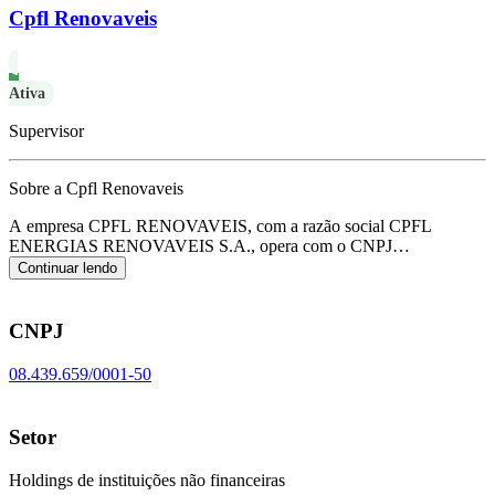
Cpfl Renovaveis
Ativa
Supervisor
Sobre a Cpfl Renovaveis
A empresa CPFL RENOVAVEIS, com a razão social CPFL
ENERGIAS RENOVAVEIS S.A., opera com o CNPJ
08.439.659/0001-50 e tem sua sede localizada em Campinas/SP.
Continuar lendo
Seu foco principal de atuação é de holdings de instituições não
financeiras, de acordo com o código CNAE K-6462-0/00.
CNPJ
08.439.659/0001-50
Setor
Holdings de instituições não financeiras