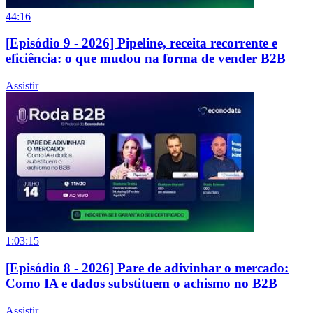
44:16
[Episódio 9 - 2026] Pipeline, receita recorrente e
eficiência: o que mudou na forma de vender B2B
Assistir
1:03:15
[Episódio 8 - 2026] Pare de adivinhar o mercado:
Como IA e dados substituem o achismo no B2B
Assistir