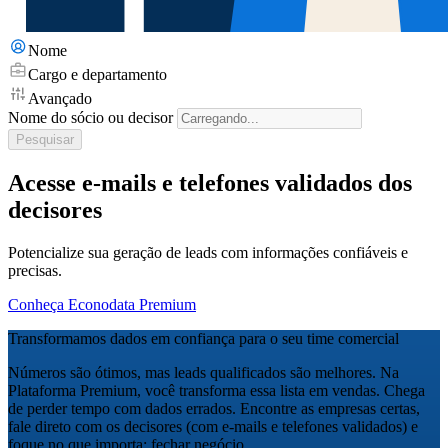
Nome
Cargo e departamento
Avançado
Nome do sócio ou decisor
Pesquisar
Acesse e-mails e telefones validados dos
decisores
Potencialize sua geração de leads com informações confiáveis e
precisas.
Conheça Econodata Premium
Transformamos dados em confiança para o seu time comercial
Números são ótimos, mas leads qualificados são melhores. Na
Plataforma Premium, você transforma essa lista em vendas. Chega
de perder tempo com dados errados. Encontre as empresas certas,
fale direto com os decisores (com e-mails e telefones validados) e
foque no que importa: fechar negócio.