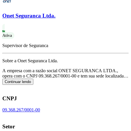
Onet Seguranca Ltda.
Ativa
Supervisor de Seguranca
Sobre a Onet Seguranca Ltda.
A empresa com a razão social ONET SEGURANCA LTDA.,
opera com o CNPJ 09.368.267/0001-00 e tem sua sede localizada
em Barueri/SP.
Seu foco principal de atuação é de atividades de
Continuar lendo
vigilância e segurança privada, de acordo com o código CNAE N-
8011-1/01.
CNPJ
09.368.267/0001-00
Setor