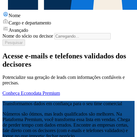
Nome
Cargo e departamento
Avançado
Nome do sócio ou decisor
Pesquisar
Acesse e-mails e telefones validados dos
decisores
Potencialize sua geração de leads com informações confiáveis e
precisas.
Conheça Econodata Premium
Transformamos dados em confiança para o seu time comercial
Números são ótimos, mas leads qualificados são melhores. Na
Plataforma Premium, você transforma essa lista em vendas. Chega
de perder tempo com dados errados. Encontre as empresas certas,
fale direto com os decisores (com e-mails e telefones validados) e
foque no que importa: fechar negócio.