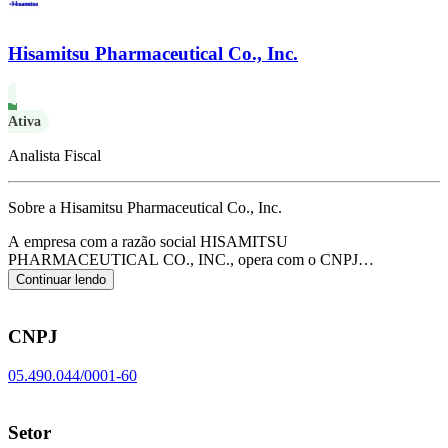
Hisamitsu Pharmaceutical Co., Inc.
Ativa
Analista Fiscal
Sobre a Hisamitsu Pharmaceutical Co., Inc.
A empresa com a razão social HISAMITSU
PHARMACEUTICAL CO., INC., opera com o CNPJ
05.490.044/0001-60 e tem sua sede localizada em Exterior/EX.
Seu
Continuar lendo
foco principal de atuação é de fabricação de medicamentos
alopáticos para uso humano, de acordo com o código CNAE C-
2121-1/01.
CNPJ
05.490.044/0001-60
Setor