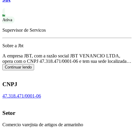
Ativa
Supervisor de Servicos
Sobre a Jbt
A empresa JBT, com a razão social JBT VENANCIO LTDA,
opera com o CNPJ 47.318.471/0001-06 e tem sua sede localizada
em Maringa/PR.
Seu foco principal de atuação é de comercio
Continuar lendo
varejista de artigos de armarinho, de acordo com o código CNAE
G-4755-5/02.
CNPJ
47.318.471/0001-06
Setor
Comercio varejista de artigos de armarinho