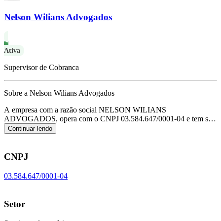
Nelson Wilians Advogados
Ativa
Supervisor de Cobranca
Sobre a Nelson Wilians Advogados
A empresa com a razão social NELSON WILIANS
ADVOGADOS, opera com o CNPJ 03.584.647/0001-04 e tem sua
sede localizada em Sao Paulo/SP.
Seu foco principal de atuação é de
Continuar lendo
serviços advocatícios, de acordo com o código CNAE M-6911-
7/01.
CNPJ
03.584.647/0001-04
Setor