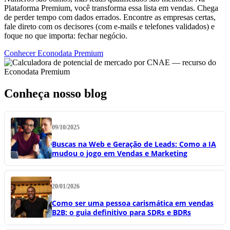
Plataforma Premium, você transforma essa lista em vendas. Chega
de perder tempo com dados errados. Encontre as empresas certas,
fale direto com os decisores (com e-mails e telefones validados) e
foque no que importa: fechar negócio.
Conhecer Econodata Premium
Conheça nosso blog
09/10/2025
Buscas na Web e Geração de Leads: Como a IA
mudou o jogo em Vendas e Marketing
20/01/2026
Como ser uma pessoa carismática em vendas
B2B: o guia definitivo para SDRs e BDRs